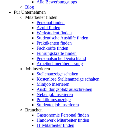
Alle Bewerbungstipps
Blog
Für Unternehmen
Mitarbeiter finden
Personal finden
Azubi finden
Werkstudent finden
Studentische Aushilfe finden
Praktikanten finden
Fachkräfte finden
Führungskräfte finden
Personalsuche Deutschland
Arbeitnehmerüberlassung
Job inserieren
Stellenanzeige schalten
Kostenlose Stellenanzeige schalten
Minijob inserieren
Ausbildungsplatz ausschreiben
Nebenjob inserieren
Praktikumsanzeige
Studentenjob inserieren
Branchen
Gastronomie Personal finden
Handwerk Mitarbeiter finden
IT Mitarbeiter finden