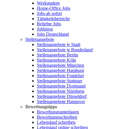
Werkstudent
Home-Office Jobs
Jobs ab sofort
Tätigkeitsbereiche
Beliebte Jobs
Jobbörse
Jobs Deutschland
Stellenangebote
Stellenangebote je Stadt
Stellenangebote je Bundesland
Stellenangebote Berlin
Stellenangebote Köln
Stellenangebote München
Stellenangebote Hamburg
Stellenangebote Frankfurt
Stellenangebote Stuttgart
Stellenangebote Dortmund
Stellenangebote Nürnberg
Stellenangebote Düsseldorf
Stellenangebote Hannover
Bewerbungstipps
Bewerbungsunterlagen
Bewerbungsschreiben
Lebenslauf schreiben
Lebenslauf online schreiben