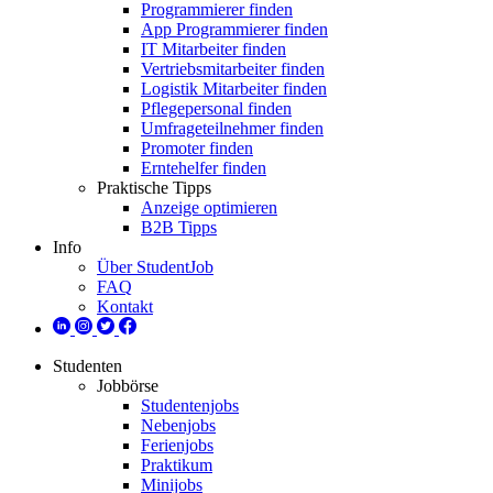
Programmierer finden
App Programmierer finden
IT Mitarbeiter finden
Vertriebsmitarbeiter finden
Logistik Mitarbeiter finden
Pflegepersonal finden
Umfrageteilnehmer finden
Promoter finden
Erntehelfer finden
Praktische Tipps
Anzeige optimieren
B2B Tipps
Info
Über StudentJob
FAQ
Kontakt
Studenten
Jobbörse
Studentenjobs
Nebenjobs
Ferienjobs
Praktikum
Minijobs