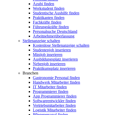
Azubi finden
Werkstudent finden
Studentische Aushilfe finden
Praktikanten finden
Fachkräfte finden
Führungskräfte finden
Personalsuche Deutschland
Arbeitnehmerüberlassung
Stellenanzeige schalten
Kostenlose Stellenanzeige schalten
Studentenjob inserieren
Minijob inserieren
Ausbildungsplatz inserieren
Nebenjob inserieren
Praktikumsplatz inserieren
Branchen
Gastronomie Personal finden
Handwerk Mitarbeiter finden
IT Mitarbeiter finden
Programmierer finden
App Programmierer finden
Softwareentwickler finden
Vertriebsmitarbeiter finden
Logistik Mitarbeiter finden
Pflegepersonal finden