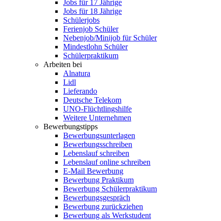
Jobs für 17 Jährige
Jobs für 18 Jährige
Schülerjobs
Ferienjob Schüler
Nebenjob/Minijob für Schüler
Mindestlohn Schüler
Schülerpraktikum
Arbeiten bei
Alnatura
Lidl
Lieferando
Deutsche Telekom
UNO-Flüchtlingshilfe
Weitere Unternehmen
Bewerbungstipps
Bewerbungsunterlagen
Bewerbungsschreiben
Lebenslauf schreiben
Lebenslauf online schreiben
E-Mail Bewerbung
Bewerbung Praktikum
Bewerbung Schülerpraktikum
Bewerbungsgespräch
Bewerbung zurückziehen
Bewerbung als Werkstudent