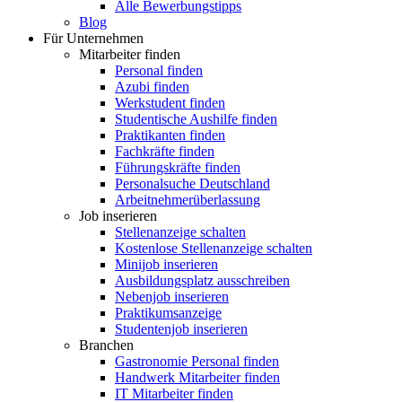
Alle Bewerbungstipps
Blog
Für Unternehmen
Mitarbeiter finden
Personal finden
Azubi finden
Werkstudent finden
Studentische Aushilfe finden
Praktikanten finden
Fachkräfte finden
Führungskräfte finden
Personalsuche Deutschland
Arbeitnehmerüberlassung
Job inserieren
Stellenanzeige schalten
Kostenlose Stellenanzeige schalten
Minijob inserieren
Ausbildungsplatz ausschreiben
Nebenjob inserieren
Praktikumsanzeige
Studentenjob inserieren
Branchen
Gastronomie Personal finden
Handwerk Mitarbeiter finden
IT Mitarbeiter finden