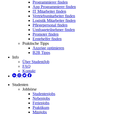
Programmierer finden
App Programmierer finden
IT Mitarbeiter finden
Vertriebsmitarbeiter finden
Logistik Mitarbeiter finden
Pflegepersonal finden
Umfrageteilnehmer finden
Promoter finden
Erntehelfer finden
Praktische Tipps
Anzeige optimieren
B2B Tipps
Info
Über StudentJob
FAQ
Kontakt
Studenten
Jobbörse
Studentenjobs
Nebenjobs
Ferienjobs
Praktikum
Minijobs