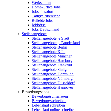
Werkstudent
Home-Office Jobs
Jobs ab sofort
Tätigkeitsbereiche
Beliebte Jobs
Jobbörse
Jobs Deutschland
Stellenangebote
Stellenangebote je Stadt
Stellenangebote je Bundesland
Stellenangebote Berlin
Stellenangebote Köln
Stellenangebote München
Stellenangebote Hamburg
Stellenangebote Frankfurt
Stellenangebote Stuttgart
Stellenangebote Dortmund
Stellenangebote Nürnberg
Stellenangebote Düsseldorf
Stellenangebote Hannover
Bewerbungstipps
Bewerbungsunterlagen
Bewerbungsschreiben
Lebenslauf schreiben
Lebenslauf online schreiben