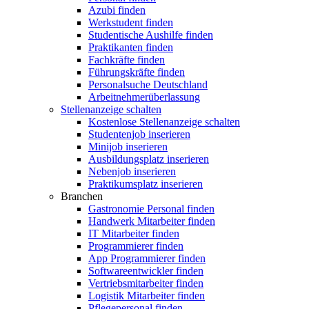
Azubi finden
Werkstudent finden
Studentische Aushilfe finden
Praktikanten finden
Fachkräfte finden
Führungskräfte finden
Personalsuche Deutschland
Arbeitnehmerüberlassung
Stellenanzeige schalten
Kostenlose Stellenanzeige schalten
Studentenjob inserieren
Minijob inserieren
Ausbildungsplatz inserieren
Nebenjob inserieren
Praktikumsplatz inserieren
Branchen
Gastronomie Personal finden
Handwerk Mitarbeiter finden
IT Mitarbeiter finden
Programmierer finden
App Programmierer finden
Softwareentwickler finden
Vertriebsmitarbeiter finden
Logistik Mitarbeiter finden
Pflegepersonal finden