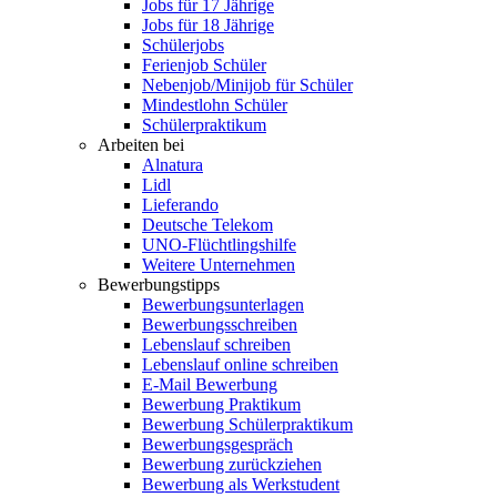
Jobs für 17 Jährige
Jobs für 18 Jährige
Schülerjobs
Ferienjob Schüler
Nebenjob/Minijob für Schüler
Mindestlohn Schüler
Schülerpraktikum
Arbeiten bei
Alnatura
Lidl
Lieferando
Deutsche Telekom
UNO-Flüchtlingshilfe
Weitere Unternehmen
Bewerbungstipps
Bewerbungsunterlagen
Bewerbungsschreiben
Lebenslauf schreiben
Lebenslauf online schreiben
E-Mail Bewerbung
Bewerbung Praktikum
Bewerbung Schülerpraktikum
Bewerbungsgespräch
Bewerbung zurückziehen
Bewerbung als Werkstudent