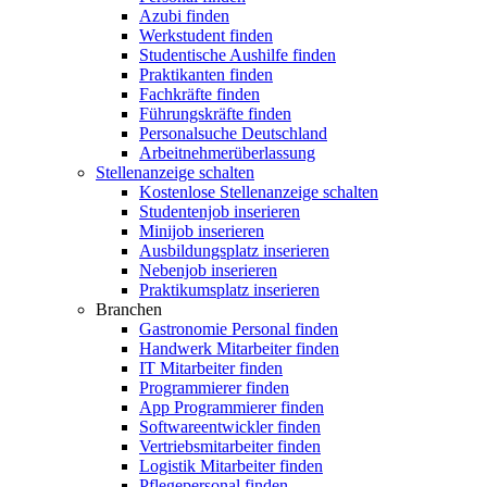
Azubi finden
Werkstudent finden
Studentische Aushilfe finden
Praktikanten finden
Fachkräfte finden
Führungskräfte finden
Personalsuche Deutschland
Arbeitnehmerüberlassung
Stellenanzeige schalten
Kostenlose Stellenanzeige schalten
Studentenjob inserieren
Minijob inserieren
Ausbildungsplatz inserieren
Nebenjob inserieren
Praktikumsplatz inserieren
Branchen
Gastronomie Personal finden
Handwerk Mitarbeiter finden
IT Mitarbeiter finden
Programmierer finden
App Programmierer finden
Softwareentwickler finden
Vertriebsmitarbeiter finden
Logistik Mitarbeiter finden
Pflegepersonal finden