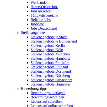
Werkstudent
Home-Office Jobs
Jobs ab sofort
Tätigkeitsbereiche
Beliebte Jobs
Jobbörse
Jobs Deutschland
Stellenangebote
Stellenangebote je Stadt
Stellenangebote je Bundesland
Stellenangebote Berlin
Stellenangebote Köln
Stellenangebote München
Stellenangebote Hamburg
Stellenangebote Frankfurt
Stellenangebote Stuttgart
Stellenangebote Dortmund
Stellenangebote Nürnberg
Stellenangebote Düsseldorf
Stellenangebote Hannover
Bewerbungstipps
Bewerbungsunterlagen
Bewerbungsschreiben
Lebenslauf schreiben
Lebenslauf online schreiben