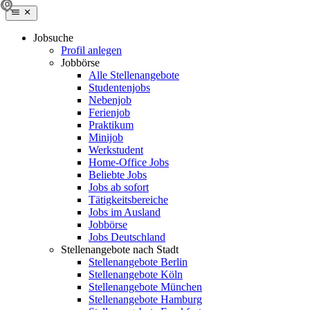
Jobsuche
Profil anlegen
Jobbörse
Alle Stellenangebote
Studentenjobs
Nebenjob
Ferienjob
Praktikum
Minijob
Werkstudent
Home-Office Jobs
Beliebte Jobs
Jobs ab sofort
Tätigkeitsbereiche
Jobs im Ausland
Jobbörse
Jobs Deutschland
Stellenangebote nach Stadt
Stellenangebote Berlin
Stellenangebote Köln
Stellenangebote München
Stellenangebote Hamburg