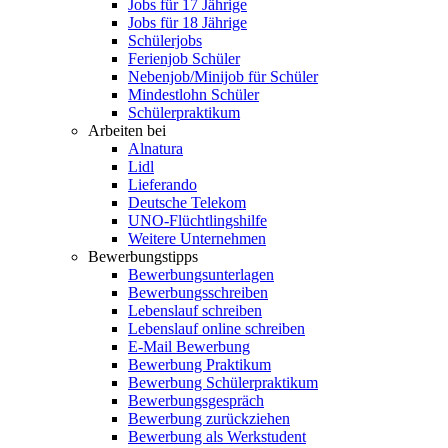
Jobs für 17 Jährige
Jobs für 18 Jährige
Schülerjobs
Ferienjob Schüler
Nebenjob/Minijob für Schüler
Mindestlohn Schüler
Schülerpraktikum
Arbeiten bei
Alnatura
Lidl
Lieferando
Deutsche Telekom
UNO-Flüchtlingshilfe
Weitere Unternehmen
Bewerbungstipps
Bewerbungsunterlagen
Bewerbungsschreiben
Lebenslauf schreiben
Lebenslauf online schreiben
E-Mail Bewerbung
Bewerbung Praktikum
Bewerbung Schülerpraktikum
Bewerbungsgespräch
Bewerbung zurückziehen
Bewerbung als Werkstudent