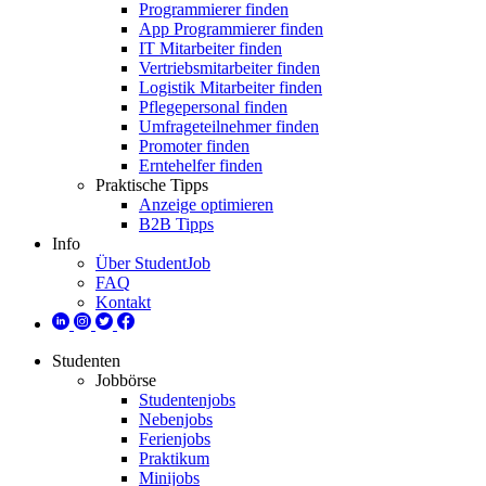
Programmierer finden
App Programmierer finden
IT Mitarbeiter finden
Vertriebsmitarbeiter finden
Logistik Mitarbeiter finden
Pflegepersonal finden
Umfrageteilnehmer finden
Promoter finden
Erntehelfer finden
Praktische Tipps
Anzeige optimieren
B2B Tipps
Info
Über StudentJob
FAQ
Kontakt
Studenten
Jobbörse
Studentenjobs
Nebenjobs
Ferienjobs
Praktikum
Minijobs