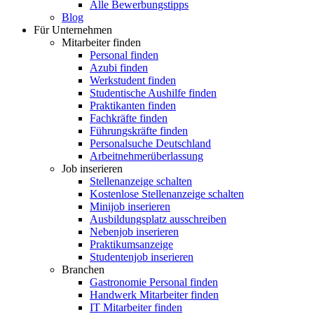
Alle Bewerbungstipps
Blog
Für Unternehmen
Mitarbeiter finden
Personal finden
Azubi finden
Werkstudent finden
Studentische Aushilfe finden
Praktikanten finden
Fachkräfte finden
Führungskräfte finden
Personalsuche Deutschland
Arbeitnehmerüberlassung
Job inserieren
Stellenanzeige schalten
Kostenlose Stellenanzeige schalten
Minijob inserieren
Ausbildungsplatz ausschreiben
Nebenjob inserieren
Praktikumsanzeige
Studentenjob inserieren
Branchen
Gastronomie Personal finden
Handwerk Mitarbeiter finden
IT Mitarbeiter finden