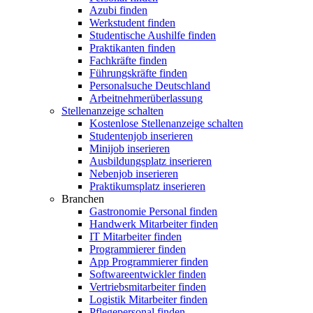
Azubi finden
Werkstudent finden
Studentische Aushilfe finden
Praktikanten finden
Fachkräfte finden
Führungskräfte finden
Personalsuche Deutschland
Arbeitnehmerüberlassung
Stellenanzeige schalten
Kostenlose Stellenanzeige schalten
Studentenjob inserieren
Minijob inserieren
Ausbildungsplatz inserieren
Nebenjob inserieren
Praktikumsplatz inserieren
Branchen
Gastronomie Personal finden
Handwerk Mitarbeiter finden
IT Mitarbeiter finden
Programmierer finden
App Programmierer finden
Softwareentwickler finden
Vertriebsmitarbeiter finden
Logistik Mitarbeiter finden
Pflegepersonal finden