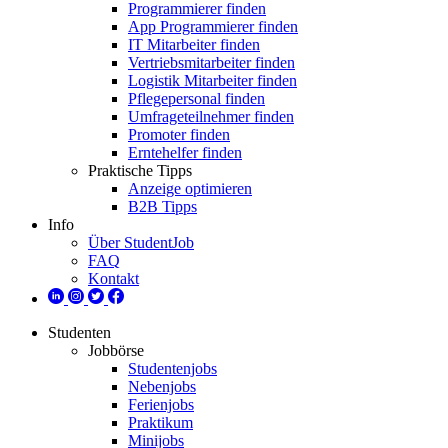
Programmierer finden
App Programmierer finden
IT Mitarbeiter finden
Vertriebsmitarbeiter finden
Logistik Mitarbeiter finden
Pflegepersonal finden
Umfrageteilnehmer finden
Promoter finden
Erntehelfer finden
Praktische Tipps
Anzeige optimieren
B2B Tipps
Info
Über StudentJob
FAQ
Kontakt
Studenten
Jobbörse
Studentenjobs
Nebenjobs
Ferienjobs
Praktikum
Minijobs