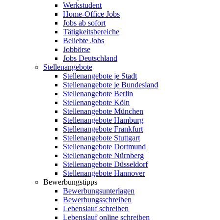
Werkstudent
Home-Office Jobs
Jobs ab sofort
Tätigkeitsbereiche
Beliebte Jobs
Jobbörse
Jobs Deutschland
Stellenangebote
Stellenangebote je Stadt
Stellenangebote je Bundesland
Stellenangebote Berlin
Stellenangebote Köln
Stellenangebote München
Stellenangebote Hamburg
Stellenangebote Frankfurt
Stellenangebote Stuttgart
Stellenangebote Dortmund
Stellenangebote Nürnberg
Stellenangebote Düsseldorf
Stellenangebote Hannover
Bewerbungstipps
Bewerbungsunterlagen
Bewerbungsschreiben
Lebenslauf schreiben
Lebenslauf online schreiben