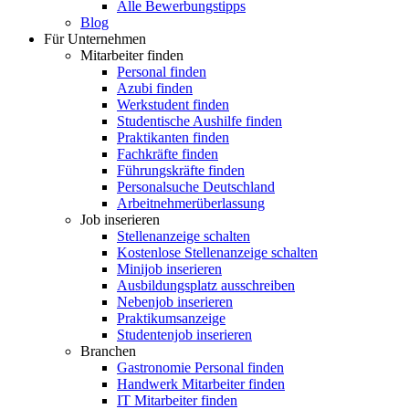
Alle Bewerbungstipps
Blog
Für Unternehmen
Mitarbeiter finden
Personal finden
Azubi finden
Werkstudent finden
Studentische Aushilfe finden
Praktikanten finden
Fachkräfte finden
Führungskräfte finden
Personalsuche Deutschland
Arbeitnehmerüberlassung
Job inserieren
Stellenanzeige schalten
Kostenlose Stellenanzeige schalten
Minijob inserieren
Ausbildungsplatz ausschreiben
Nebenjob inserieren
Praktikumsanzeige
Studentenjob inserieren
Branchen
Gastronomie Personal finden
Handwerk Mitarbeiter finden
IT Mitarbeiter finden