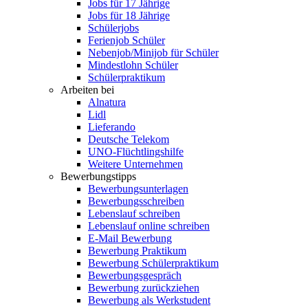
Jobs für 17 Jährige
Jobs für 18 Jährige
Schülerjobs
Ferienjob Schüler
Nebenjob/Minijob für Schüler
Mindestlohn Schüler
Schülerpraktikum
Arbeiten bei
Alnatura
Lidl
Lieferando
Deutsche Telekom
UNO-Flüchtlingshilfe
Weitere Unternehmen
Bewerbungstipps
Bewerbungsunterlagen
Bewerbungsschreiben
Lebenslauf schreiben
Lebenslauf online schreiben
E-Mail Bewerbung
Bewerbung Praktikum
Bewerbung Schülerpraktikum
Bewerbungsgespräch
Bewerbung zurückziehen
Bewerbung als Werkstudent