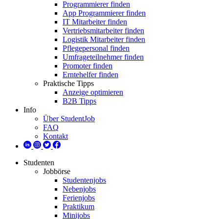
Programmierer finden
App Programmierer finden
IT Mitarbeiter finden
Vertriebsmitarbeiter finden
Logistik Mitarbeiter finden
Pflegepersonal finden
Umfrageteilnehmer finden
Promoter finden
Erntehelfer finden
Praktische Tipps
Anzeige optimieren
B2B Tipps
Info
Über StudentJob
FAQ
Kontakt
Studenten
Jobbörse
Studentenjobs
Nebenjobs
Ferienjobs
Praktikum
Minijobs