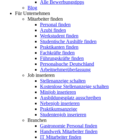
Alle Bewerbungstipps
Blog
Für Unternehmen
Mitarbeiter finden
Personal finden
Azubi finden
Werkstudent finden
Studentische Aushilfe finden
Praktikanten finden
Fachkräfte finden
Führungskräfte finden
Personalsuche Deutschland
Arbeitnehmerüberlassung
Job inserieren
Stellenanzeige schalten
Kostenlose Stellenanzeige schalten
Minijob inserieren
Ausbildungsplatz ausschreiben
Nebenjob inserieren
Praktikumsanzeige
Studentenjob inserieren
Branchen
Gastronomie Personal finden
Handwerk Mitarbeiter finden
IT Mitarbeiter finden