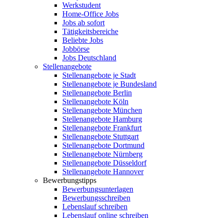
Werkstudent
Home-Office Jobs
Jobs ab sofort
Tätigkeitsbereiche
Beliebte Jobs
Jobbörse
Jobs Deutschland
Stellenangebote
Stellenangebote je Stadt
Stellenangebote je Bundesland
Stellenangebote Berlin
Stellenangebote Köln
Stellenangebote München
Stellenangebote Hamburg
Stellenangebote Frankfurt
Stellenangebote Stuttgart
Stellenangebote Dortmund
Stellenangebote Nürnberg
Stellenangebote Düsseldorf
Stellenangebote Hannover
Bewerbungstipps
Bewerbungsunterlagen
Bewerbungsschreiben
Lebenslauf schreiben
Lebenslauf online schreiben