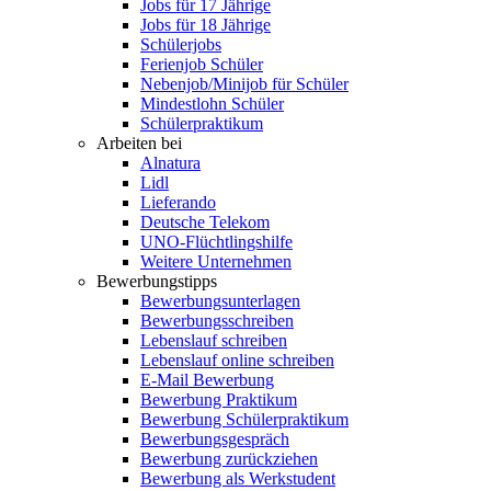
Jobs für 17 Jährige
Jobs für 18 Jährige
Schülerjobs
Ferienjob Schüler
Nebenjob/Minijob für Schüler
Mindestlohn Schüler
Schülerpraktikum
Arbeiten bei
Alnatura
Lidl
Lieferando
Deutsche Telekom
UNO-Flüchtlingshilfe
Weitere Unternehmen
Bewerbungstipps
Bewerbungsunterlagen
Bewerbungsschreiben
Lebenslauf schreiben
Lebenslauf online schreiben
E-Mail Bewerbung
Bewerbung Praktikum
Bewerbung Schülerpraktikum
Bewerbungsgespräch
Bewerbung zurückziehen
Bewerbung als Werkstudent