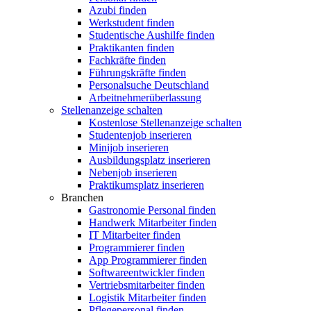
Azubi finden
Werkstudent finden
Studentische Aushilfe finden
Praktikanten finden
Fachkräfte finden
Führungskräfte finden
Personalsuche Deutschland
Arbeitnehmerüberlassung
Stellenanzeige schalten
Kostenlose Stellenanzeige schalten
Studentenjob inserieren
Minijob inserieren
Ausbildungsplatz inserieren
Nebenjob inserieren
Praktikumsplatz inserieren
Branchen
Gastronomie Personal finden
Handwerk Mitarbeiter finden
IT Mitarbeiter finden
Programmierer finden
App Programmierer finden
Softwareentwickler finden
Vertriebsmitarbeiter finden
Logistik Mitarbeiter finden
Pflegepersonal finden