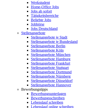
Werkstudent
Home-Office Jobs
Jobs ab sofort
Tätigkeitsbereiche
Beliebte Jobs
Jobbörse
Jobs Deutschland
Stellenangebote
Stellenangebote je Stadt
Stellenangebote je Bundesland
Stellenangebote Berlin
Stellenangebote Köln
Stellenangebote München
Stellenangebote Hamburg
Stellenangebote Frankfurt
Stellenangebote Stuttgart
Stellenangebote Dortmund
Stellenangebote Nürnberg
Stellenangebote Düsseldorf
Stellenangebote Hannover
Bewerbungstipps
Bewerbungsunterlagen
Bewerbungsschreiben
Lebenslauf schreiben
Lebenslauf online schreiben