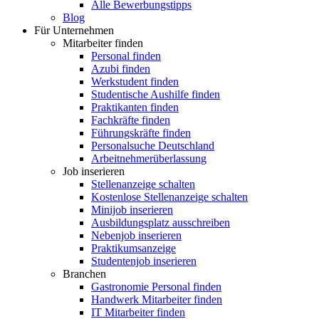
Alle Bewerbungstipps
Blog
Für Unternehmen
Mitarbeiter finden
Personal finden
Azubi finden
Werkstudent finden
Studentische Aushilfe finden
Praktikanten finden
Fachkräfte finden
Führungskräfte finden
Personalsuche Deutschland
Arbeitnehmerüberlassung
Job inserieren
Stellenanzeige schalten
Kostenlose Stellenanzeige schalten
Minijob inserieren
Ausbildungsplatz ausschreiben
Nebenjob inserieren
Praktikumsanzeige
Studentenjob inserieren
Branchen
Gastronomie Personal finden
Handwerk Mitarbeiter finden
IT Mitarbeiter finden