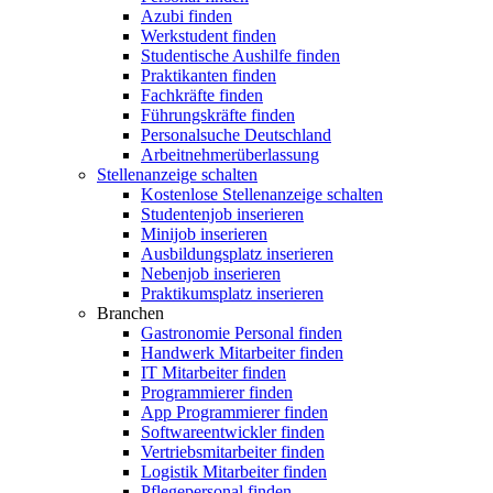
Azubi finden
Werkstudent finden
Studentische Aushilfe finden
Praktikanten finden
Fachkräfte finden
Führungskräfte finden
Personalsuche Deutschland
Arbeitnehmerüberlassung
Stellenanzeige schalten
Kostenlose Stellenanzeige schalten
Studentenjob inserieren
Minijob inserieren
Ausbildungsplatz inserieren
Nebenjob inserieren
Praktikumsplatz inserieren
Branchen
Gastronomie Personal finden
Handwerk Mitarbeiter finden
IT Mitarbeiter finden
Programmierer finden
App Programmierer finden
Softwareentwickler finden
Vertriebsmitarbeiter finden
Logistik Mitarbeiter finden
Pflegepersonal finden