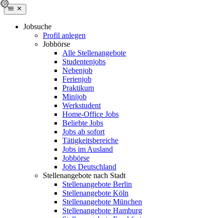
Jobsuche
Profil anlegen
Jobbörse
Alle Stellenangebote
Studentenjobs
Nebenjob
Ferienjob
Praktikum
Minijob
Werkstudent
Home-Office Jobs
Beliebte Jobs
Jobs ab sofort
Tätigkeitsbereiche
Jobs im Ausland
Jobbörse
Jobs Deutschland
Stellenangebote nach Stadt
Stellenangebote Berlin
Stellenangebote Köln
Stellenangebote München
Stellenangebote Hamburg