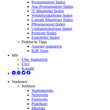
Programmierer finden
App Programmierer finden
IT Mitarbeiter finden
Vertriebsmitarbeiter finden
Logistik Mitarbeiter finden
Pflegepersonal finden
Umfrageteilnehmer finden
Promoter finden
Erntehelfer finden
Praktische Tipps
Anzeige optimieren
B2B Tipps
Info
Über StudentJob
FAQ
Kontakt
Studenten
Jobbörse
Studentenjobs
Nebenjobs
Ferienjobs
Praktikum
Minijobs