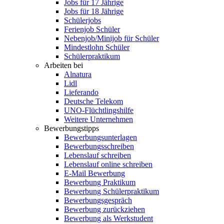
Jobs für 17 Jährige
Jobs für 18 Jährige
Schülerjobs
Ferienjob Schüler
Nebenjob/Minijob für Schüler
Mindestlohn Schüler
Schülerpraktikum
Arbeiten bei
Alnatura
Lidl
Lieferando
Deutsche Telekom
UNO-Flüchtlingshilfe
Weitere Unternehmen
Bewerbungstipps
Bewerbungsunterlagen
Bewerbungsschreiben
Lebenslauf schreiben
Lebenslauf online schreiben
E-Mail Bewerbung
Bewerbung Praktikum
Bewerbung Schülerpraktikum
Bewerbungsgespräch
Bewerbung zurückziehen
Bewerbung als Werkstudent