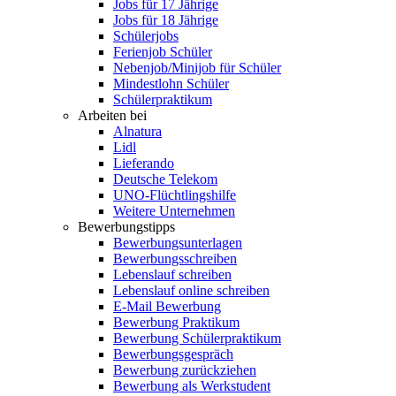
Jobs für 17 Jährige
Jobs für 18 Jährige
Schülerjobs
Ferienjob Schüler
Nebenjob/Minijob für Schüler
Mindestlohn Schüler
Schülerpraktikum
Arbeiten bei
Alnatura
Lidl
Lieferando
Deutsche Telekom
UNO-Flüchtlingshilfe
Weitere Unternehmen
Bewerbungstipps
Bewerbungsunterlagen
Bewerbungsschreiben
Lebenslauf schreiben
Lebenslauf online schreiben
E-Mail Bewerbung
Bewerbung Praktikum
Bewerbung Schülerpraktikum
Bewerbungsgespräch
Bewerbung zurückziehen
Bewerbung als Werkstudent