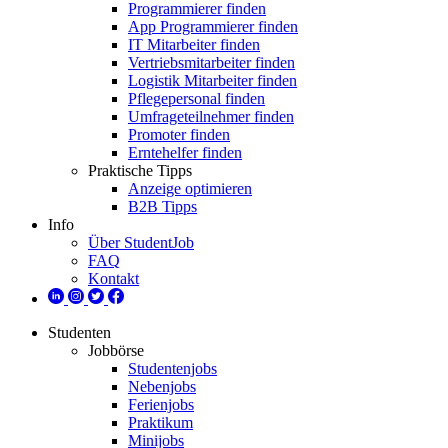
Programmierer finden
App Programmierer finden
IT Mitarbeiter finden
Vertriebsmitarbeiter finden
Logistik Mitarbeiter finden
Pflegepersonal finden
Umfrageteilnehmer finden
Promoter finden
Erntehelfer finden
Praktische Tipps
Anzeige optimieren
B2B Tipps
Info
Über StudentJob
FAQ
Kontakt
Studenten
Jobbörse
Studentenjobs
Nebenjobs
Ferienjobs
Praktikum
Minijobs