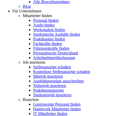
Alle Bewerbungstipps
Blog
Für Unternehmen
Mitarbeiter finden
Personal finden
Azubi finden
Werkstudent finden
Studentische Aushilfe finden
Praktikanten finden
Fachkräfte finden
Führungskräfte finden
Personalsuche Deutschland
Arbeitnehmerüberlassung
Job inserieren
Stellenanzeige schalten
Kostenlose Stellenanzeige schalten
Minijob inserieren
Ausbildungsplatz ausschreiben
Nebenjob inserieren
Praktikumsanzeige
Studentenjob inserieren
Branchen
Gastronomie Personal finden
Handwerk Mitarbeiter finden
IT Mitarbeiter finden