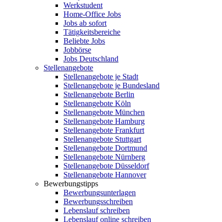
Werkstudent
Home-Office Jobs
Jobs ab sofort
Tätigkeitsbereiche
Beliebte Jobs
Jobbörse
Jobs Deutschland
Stellenangebote
Stellenangebote je Stadt
Stellenangebote je Bundesland
Stellenangebote Berlin
Stellenangebote Köln
Stellenangebote München
Stellenangebote Hamburg
Stellenangebote Frankfurt
Stellenangebote Stuttgart
Stellenangebote Dortmund
Stellenangebote Nürnberg
Stellenangebote Düsseldorf
Stellenangebote Hannover
Bewerbungstipps
Bewerbungsunterlagen
Bewerbungsschreiben
Lebenslauf schreiben
Lebenslauf online schreiben