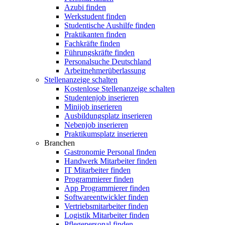
Azubi finden
Werkstudent finden
Studentische Aushilfe finden
Praktikanten finden
Fachkräfte finden
Führungskräfte finden
Personalsuche Deutschland
Arbeitnehmerüberlassung
Stellenanzeige schalten
Kostenlose Stellenanzeige schalten
Studentenjob inserieren
Minijob inserieren
Ausbildungsplatz inserieren
Nebenjob inserieren
Praktikumsplatz inserieren
Branchen
Gastronomie Personal finden
Handwerk Mitarbeiter finden
IT Mitarbeiter finden
Programmierer finden
App Programmierer finden
Softwareentwickler finden
Vertriebsmitarbeiter finden
Logistik Mitarbeiter finden
Pflegepersonal finden