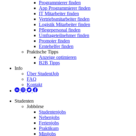
Programmierer finden
App Programmierer finden
IT Mitarbeiter finden
Vertriebsmitarbeiter finden
Logistik Mitarbeiter finden
Pflegepersonal finden
Umfrageteilnehmer finden
Promoter finden
Erntehelfer finden
Praktische Tipps
Anzeige optimieren
B2B Tipps
Info
Über StudentJob
FAQ
Kontakt
Studenten
Jobbörse
Studentenjobs
Nebenjobs
Ferienjobs
Praktikum
Minijobs