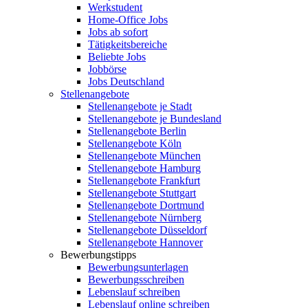
Werkstudent
Home-Office Jobs
Jobs ab sofort
Tätigkeitsbereiche
Beliebte Jobs
Jobbörse
Jobs Deutschland
Stellenangebote
Stellenangebote je Stadt
Stellenangebote je Bundesland
Stellenangebote Berlin
Stellenangebote Köln
Stellenangebote München
Stellenangebote Hamburg
Stellenangebote Frankfurt
Stellenangebote Stuttgart
Stellenangebote Dortmund
Stellenangebote Nürnberg
Stellenangebote Düsseldorf
Stellenangebote Hannover
Bewerbungstipps
Bewerbungsunterlagen
Bewerbungsschreiben
Lebenslauf schreiben
Lebenslauf online schreiben