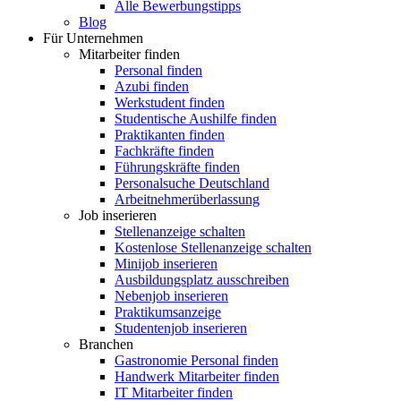
Alle Bewerbungstipps
Blog
Für Unternehmen
Mitarbeiter finden
Personal finden
Azubi finden
Werkstudent finden
Studentische Aushilfe finden
Praktikanten finden
Fachkräfte finden
Führungskräfte finden
Personalsuche Deutschland
Arbeitnehmerüberlassung
Job inserieren
Stellenanzeige schalten
Kostenlose Stellenanzeige schalten
Minijob inserieren
Ausbildungsplatz ausschreiben
Nebenjob inserieren
Praktikumsanzeige
Studentenjob inserieren
Branchen
Gastronomie Personal finden
Handwerk Mitarbeiter finden
IT Mitarbeiter finden