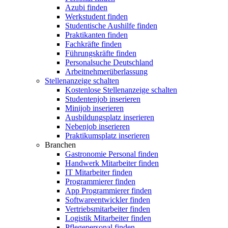
Azubi finden
Werkstudent finden
Studentische Aushilfe finden
Praktikanten finden
Fachkräfte finden
Führungskräfte finden
Personalsuche Deutschland
Arbeitnehmerüberlassung
Stellenanzeige schalten
Kostenlose Stellenanzeige schalten
Studentenjob inserieren
Minijob inserieren
Ausbildungsplatz inserieren
Nebenjob inserieren
Praktikumsplatz inserieren
Branchen
Gastronomie Personal finden
Handwerk Mitarbeiter finden
IT Mitarbeiter finden
Programmierer finden
App Programmierer finden
Softwareentwickler finden
Vertriebsmitarbeiter finden
Logistik Mitarbeiter finden
Pflegepersonal finden