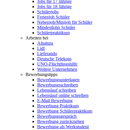
Jobs für 17 Jährige
Jobs für 18 Jährige
Schülerjobs
Ferienjob Schüler
Nebenjob/Minijob für Schüler
Mindestlohn Schüler
Schülerpraktikum
Arbeiten bei
Alnatura
Lidl
Lieferando
Deutsche Telekom
UNO-Flüchtlingshilfe
Weitere Unternehmen
Bewerbungstipps
Bewerbungsunterlagen
Bewerbungsschreiben
Lebenslauf schreiben
Lebenslauf online schreiben
E-Mail Bewerbung
Bewerbung Praktikum
Bewerbung Schülerpraktikum
Bewerbungsgespräch
Bewerbung zurückziehen
Bewerbung als Werkstudent