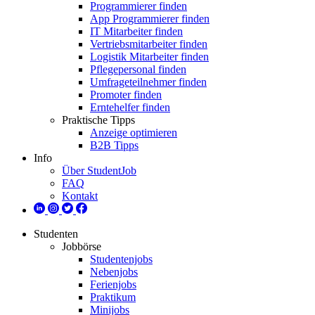
Programmierer finden
App Programmierer finden
IT Mitarbeiter finden
Vertriebsmitarbeiter finden
Logistik Mitarbeiter finden
Pflegepersonal finden
Umfrageteilnehmer finden
Promoter finden
Erntehelfer finden
Praktische Tipps
Anzeige optimieren
B2B Tipps
Info
Über StudentJob
FAQ
Kontakt
Studenten
Jobbörse
Studentenjobs
Nebenjobs
Ferienjobs
Praktikum
Minijobs