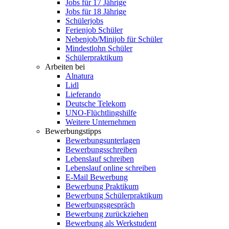
Jobs für 17 Jährige
Jobs für 18 Jährige
Schülerjobs
Ferienjob Schüler
Nebenjob/Minijob für Schüler
Mindestlohn Schüler
Schülerpraktikum
Arbeiten bei
Alnatura
Lidl
Lieferando
Deutsche Telekom
UNO-Flüchtlingshilfe
Weitere Unternehmen
Bewerbungstipps
Bewerbungsunterlagen
Bewerbungsschreiben
Lebenslauf schreiben
Lebenslauf online schreiben
E-Mail Bewerbung
Bewerbung Praktikum
Bewerbung Schülerpraktikum
Bewerbungsgespräch
Bewerbung zurückziehen
Bewerbung als Werkstudent