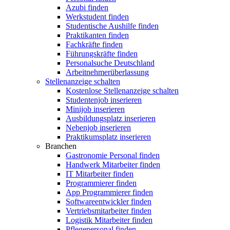
Azubi finden
Werkstudent finden
Studentische Aushilfe finden
Praktikanten finden
Fachkräfte finden
Führungskräfte finden
Personalsuche Deutschland
Arbeitnehmerüberlassung
Stellenanzeige schalten
Kostenlose Stellenanzeige schalten
Studentenjob inserieren
Minijob inserieren
Ausbildungsplatz inserieren
Nebenjob inserieren
Praktikumsplatz inserieren
Branchen
Gastronomie Personal finden
Handwerk Mitarbeiter finden
IT Mitarbeiter finden
Programmierer finden
App Programmierer finden
Softwareentwickler finden
Vertriebsmitarbeiter finden
Logistik Mitarbeiter finden
Pflegepersonal finden