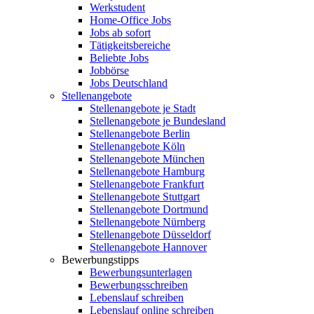
Werkstudent
Home-Office Jobs
Jobs ab sofort
Tätigkeitsbereiche
Beliebte Jobs
Jobbörse
Jobs Deutschland
Stellenangebote
Stellenangebote je Stadt
Stellenangebote je Bundesland
Stellenangebote Berlin
Stellenangebote Köln
Stellenangebote München
Stellenangebote Hamburg
Stellenangebote Frankfurt
Stellenangebote Stuttgart
Stellenangebote Dortmund
Stellenangebote Nürnberg
Stellenangebote Düsseldorf
Stellenangebote Hannover
Bewerbungstipps
Bewerbungsunterlagen
Bewerbungsschreiben
Lebenslauf schreiben
Lebenslauf online schreiben