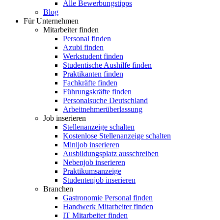
Alle Bewerbungstipps
Blog
Für Unternehmen
Mitarbeiter finden
Personal finden
Azubi finden
Werkstudent finden
Studentische Aushilfe finden
Praktikanten finden
Fachkräfte finden
Führungskräfte finden
Personalsuche Deutschland
Arbeitnehmerüberlassung
Job inserieren
Stellenanzeige schalten
Kostenlose Stellenanzeige schalten
Minijob inserieren
Ausbildungsplatz ausschreiben
Nebenjob inserieren
Praktikumsanzeige
Studentenjob inserieren
Branchen
Gastronomie Personal finden
Handwerk Mitarbeiter finden
IT Mitarbeiter finden