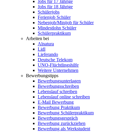
Jobs für 17 Jährige
Jobs für 18 Jährige
Schülerjobs
Ferienjob Schüler
Nebenjob/Minijob für Schüler
Mindestlohn Schüler
Schülerpraktikum
Arbeiten bei
Alnatura
Lidl
Lieferando
Deutsche Telekom
UNO-Flüchtlingshilfe
Weitere Unternehmen
Bewerbungstipps
Bewerbungsunterlagen
Bewerbungsschreiben
Lebenslauf schreiben
Lebenslauf online schreiben
E-Mail Bewerbung
Bewerbung Praktikum
Bewerbung Schülerpraktikum
Bewerbungsgespräch
Bewerbung zurückziehen
Bewerbung als Werkstudent