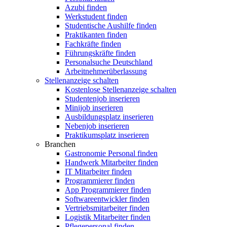
Azubi finden
Werkstudent finden
Studentische Aushilfe finden
Praktikanten finden
Fachkräfte finden
Führungskräfte finden
Personalsuche Deutschland
Arbeitnehmerüberlassung
Stellenanzeige schalten
Kostenlose Stellenanzeige schalten
Studentenjob inserieren
Minijob inserieren
Ausbildungsplatz inserieren
Nebenjob inserieren
Praktikumsplatz inserieren
Branchen
Gastronomie Personal finden
Handwerk Mitarbeiter finden
IT Mitarbeiter finden
Programmierer finden
App Programmierer finden
Softwareentwickler finden
Vertriebsmitarbeiter finden
Logistik Mitarbeiter finden
Pflegepersonal finden