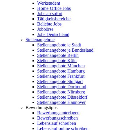
Werkstudent
Home-Office Jobs
Jobs ab sofort
Tätigkeitsbereiche
Beliebte Jobs
Jobbörse
Jobs Deutschland
Stellenangebote
Stellenangebote je Stadt
Stellenangebote je Bundesland
Stellenangebote Berlin
Stellenangebote Köln
Stellenangebote München
Stellenangebote Hamburg
Stellenangebote Frankfurt
Stellenangebote Stuttgart
Stellenangebote Dortmund
Stellenangebote Nürnberg
Stellenangebote Düsseldorf
Stellenangebote Hannover
Bewerbungstipps
Bewerbungsunterlagen
Bewerbungsschreiben
Lebenslauf schreiben
Lebenslauf online schreiben