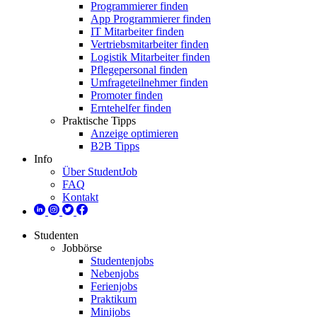
Programmierer finden
App Programmierer finden
IT Mitarbeiter finden
Vertriebsmitarbeiter finden
Logistik Mitarbeiter finden
Pflegepersonal finden
Umfrageteilnehmer finden
Promoter finden
Erntehelfer finden
Praktische Tipps
Anzeige optimieren
B2B Tipps
Info
Über StudentJob
FAQ
Kontakt
Studenten
Jobbörse
Studentenjobs
Nebenjobs
Ferienjobs
Praktikum
Minijobs