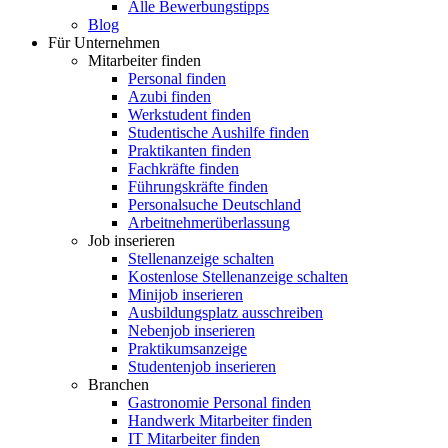
Alle Bewerbungstipps
Blog
Für Unternehmen
Mitarbeiter finden
Personal finden
Azubi finden
Werkstudent finden
Studentische Aushilfe finden
Praktikanten finden
Fachkräfte finden
Führungskräfte finden
Personalsuche Deutschland
Arbeitnehmerüberlassung
Job inserieren
Stellenanzeige schalten
Kostenlose Stellenanzeige schalten
Minijob inserieren
Ausbildungsplatz ausschreiben
Nebenjob inserieren
Praktikumsanzeige
Studentenjob inserieren
Branchen
Gastronomie Personal finden
Handwerk Mitarbeiter finden
IT Mitarbeiter finden