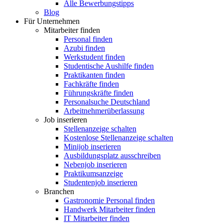
Alle Bewerbungstipps
Blog
Für Unternehmen
Mitarbeiter finden
Personal finden
Azubi finden
Werkstudent finden
Studentische Aushilfe finden
Praktikanten finden
Fachkräfte finden
Führungskräfte finden
Personalsuche Deutschland
Arbeitnehmerüberlassung
Job inserieren
Stellenanzeige schalten
Kostenlose Stellenanzeige schalten
Minijob inserieren
Ausbildungsplatz ausschreiben
Nebenjob inserieren
Praktikumsanzeige
Studentenjob inserieren
Branchen
Gastronomie Personal finden
Handwerk Mitarbeiter finden
IT Mitarbeiter finden