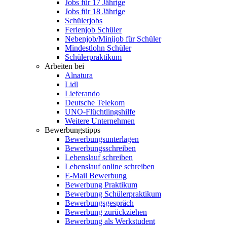
Jobs für 17 Jährige
Jobs für 18 Jährige
Schülerjobs
Ferienjob Schüler
Nebenjob/Minijob für Schüler
Mindestlohn Schüler
Schülerpraktikum
Arbeiten bei
Alnatura
Lidl
Lieferando
Deutsche Telekom
UNO-Flüchtlingshilfe
Weitere Unternehmen
Bewerbungstipps
Bewerbungsunterlagen
Bewerbungsschreiben
Lebenslauf schreiben
Lebenslauf online schreiben
E-Mail Bewerbung
Bewerbung Praktikum
Bewerbung Schülerpraktikum
Bewerbungsgespräch
Bewerbung zurückziehen
Bewerbung als Werkstudent