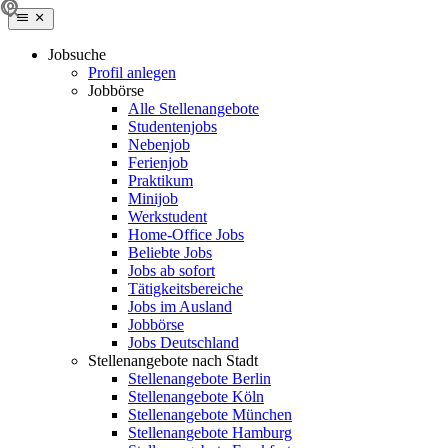
Jobsuche
Profil anlegen
Jobbörse
Alle Stellenangebote
Studentenjobs
Nebenjob
Ferienjob
Praktikum
Minijob
Werkstudent
Home-Office Jobs
Beliebte Jobs
Jobs ab sofort
Tätigkeitsbereiche
Jobs im Ausland
Jobbörse
Jobs Deutschland
Stellenangebote nach Stadt
Stellenangebote Berlin
Stellenangebote Köln
Stellenangebote München
Stellenangebote Hamburg