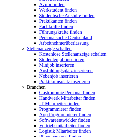
Azubi finden
Werkstudent finden
Studentische Aushilfe finden
Praktikanten finden
Fachkräfte finden
Führungskräfte finden
Personalsuche Deutschland
Arbeitnehmerüberlassung
Stellenanzeige schalten
Kostenlose Stellenanzeige schalten
Studentenjob inserieren
Minijob inserieren
Ausbildungsplatz inserieren
Nebenjob inserieren
Praktikumsplatz inserieren
Branchen
Gastronomie Personal finden
Handwerk Mitarbeiter finden
IT Mitarbeiter finden
Programmierer finden
App Programmierer finden
Softwareentwickler finden
Vertriebsmitarbeiter finden
Logistik Mitarbeiter finden
Pflegepersonal finden