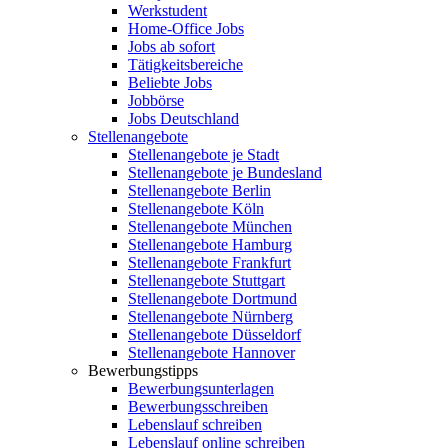
Werkstudent
Home-Office Jobs
Jobs ab sofort
Tätigkeitsbereiche
Beliebte Jobs
Jobbörse
Jobs Deutschland
Stellenangebote
Stellenangebote je Stadt
Stellenangebote je Bundesland
Stellenangebote Berlin
Stellenangebote Köln
Stellenangebote München
Stellenangebote Hamburg
Stellenangebote Frankfurt
Stellenangebote Stuttgart
Stellenangebote Dortmund
Stellenangebote Nürnberg
Stellenangebote Düsseldorf
Stellenangebote Hannover
Bewerbungstipps
Bewerbungsunterlagen
Bewerbungsschreiben
Lebenslauf schreiben
Lebenslauf online schreiben