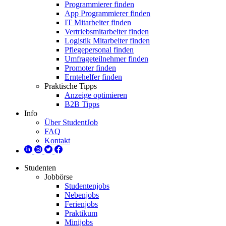
Programmierer finden
App Programmierer finden
IT Mitarbeiter finden
Vertriebsmitarbeiter finden
Logistik Mitarbeiter finden
Pflegepersonal finden
Umfrageteilnehmer finden
Promoter finden
Erntehelfer finden
Praktische Tipps
Anzeige optimieren
B2B Tipps
Info
Über StudentJob
FAQ
Kontakt
Studenten
Jobbörse
Studentenjobs
Nebenjobs
Ferienjobs
Praktikum
Minijobs