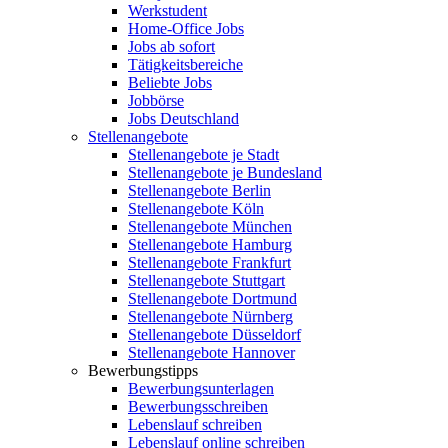
Werkstudent
Home-Office Jobs
Jobs ab sofort
Tätigkeitsbereiche
Beliebte Jobs
Jobbörse
Jobs Deutschland
Stellenangebote
Stellenangebote je Stadt
Stellenangebote je Bundesland
Stellenangebote Berlin
Stellenangebote Köln
Stellenangebote München
Stellenangebote Hamburg
Stellenangebote Frankfurt
Stellenangebote Stuttgart
Stellenangebote Dortmund
Stellenangebote Nürnberg
Stellenangebote Düsseldorf
Stellenangebote Hannover
Bewerbungstipps
Bewerbungsunterlagen
Bewerbungsschreiben
Lebenslauf schreiben
Lebenslauf online schreiben