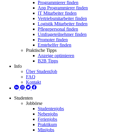
Programmierer finden
App Programmierer finden
IT Mitarbeiter finden
Vertriebsmitarbeiter finden
Logistik Mitarbeiter finden
Pflegepersonal finden
Umfrageteilnehmer finden
Promoter finden
Erntehelfer finden
Praktische Tipps
Anzeige optimieren
B2B Tipps
Info
Über StudentJob
FAQ
Kontakt
Studenten
Jobbörse
Studentenjobs
Nebenjobs
Ferienjobs
Praktikum
Minijobs