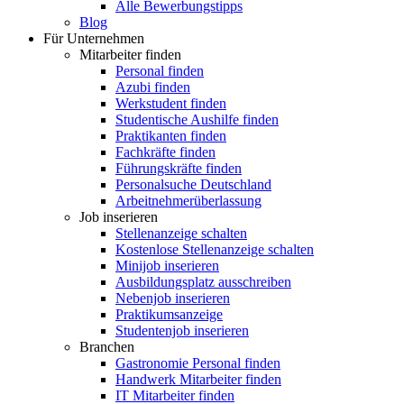
Alle Bewerbungstipps
Blog
Für Unternehmen
Mitarbeiter finden
Personal finden
Azubi finden
Werkstudent finden
Studentische Aushilfe finden
Praktikanten finden
Fachkräfte finden
Führungskräfte finden
Personalsuche Deutschland
Arbeitnehmerüberlassung
Job inserieren
Stellenanzeige schalten
Kostenlose Stellenanzeige schalten
Minijob inserieren
Ausbildungsplatz ausschreiben
Nebenjob inserieren
Praktikumsanzeige
Studentenjob inserieren
Branchen
Gastronomie Personal finden
Handwerk Mitarbeiter finden
IT Mitarbeiter finden