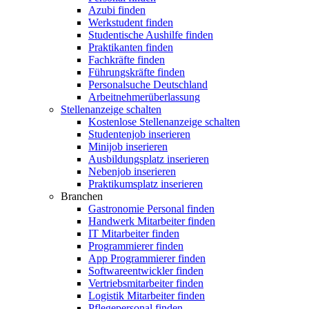
Azubi finden
Werkstudent finden
Studentische Aushilfe finden
Praktikanten finden
Fachkräfte finden
Führungskräfte finden
Personalsuche Deutschland
Arbeitnehmerüberlassung
Stellenanzeige schalten
Kostenlose Stellenanzeige schalten
Studentenjob inserieren
Minijob inserieren
Ausbildungsplatz inserieren
Nebenjob inserieren
Praktikumsplatz inserieren
Branchen
Gastronomie Personal finden
Handwerk Mitarbeiter finden
IT Mitarbeiter finden
Programmierer finden
App Programmierer finden
Softwareentwickler finden
Vertriebsmitarbeiter finden
Logistik Mitarbeiter finden
Pflegepersonal finden