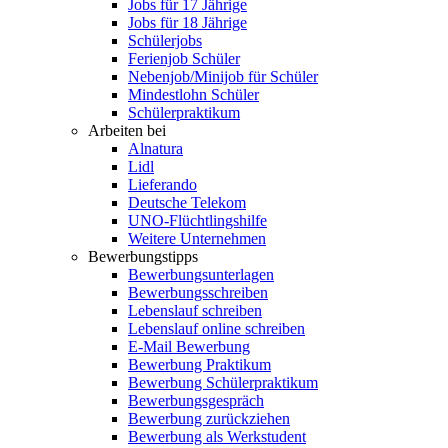
Jobs für 17 Jährige
Jobs für 18 Jährige
Schülerjobs
Ferienjob Schüler
Nebenjob/Minijob für Schüler
Mindestlohn Schüler
Schülerpraktikum
Arbeiten bei
Alnatura
Lidl
Lieferando
Deutsche Telekom
UNO-Flüchtlingshilfe
Weitere Unternehmen
Bewerbungstipps
Bewerbungsunterlagen
Bewerbungsschreiben
Lebenslauf schreiben
Lebenslauf online schreiben
E-Mail Bewerbung
Bewerbung Praktikum
Bewerbung Schülerpraktikum
Bewerbungsgespräch
Bewerbung zurückziehen
Bewerbung als Werkstudent