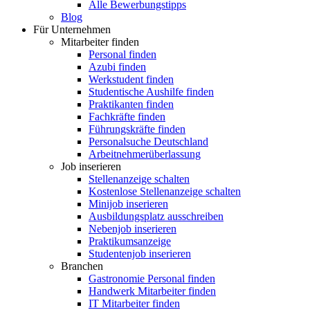
Alle Bewerbungstipps
Blog
Für Unternehmen
Mitarbeiter finden
Personal finden
Azubi finden
Werkstudent finden
Studentische Aushilfe finden
Praktikanten finden
Fachkräfte finden
Führungskräfte finden
Personalsuche Deutschland
Arbeitnehmerüberlassung
Job inserieren
Stellenanzeige schalten
Kostenlose Stellenanzeige schalten
Minijob inserieren
Ausbildungsplatz ausschreiben
Nebenjob inserieren
Praktikumsanzeige
Studentenjob inserieren
Branchen
Gastronomie Personal finden
Handwerk Mitarbeiter finden
IT Mitarbeiter finden