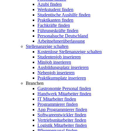
Azubi finden
Werkstudent finden
Studentische Aushilfe finden
Praktikanten finden
Fachkräfte finden
Führungskräfte finden
Personalsuche Deutschland
Arbeitnehmerüberlassung
Stellenanzeige schalten
Kostenlose Stellenanzeige schalten
Studentenjob inserieren
Minijob inserieren
Ausbildungsplatz inserieren
Nebenjob inserieren
Praktikumsplatz inserieren
Branchen
Gastronomie Personal finden
Handwerk Mitarbeiter finden
IT Mitarbeiter finden
Programmierer finden
App Programmierer finden
Softwareentwickler finden
Vertriebsmitarbeiter finden
Logistik Mitarbeiter finden
Pflegepersonal finden