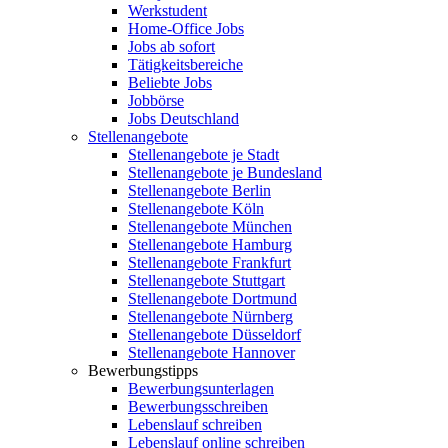
Werkstudent
Home-Office Jobs
Jobs ab sofort
Tätigkeitsbereiche
Beliebte Jobs
Jobbörse
Jobs Deutschland
Stellenangebote
Stellenangebote je Stadt
Stellenangebote je Bundesland
Stellenangebote Berlin
Stellenangebote Köln
Stellenangebote München
Stellenangebote Hamburg
Stellenangebote Frankfurt
Stellenangebote Stuttgart
Stellenangebote Dortmund
Stellenangebote Nürnberg
Stellenangebote Düsseldorf
Stellenangebote Hannover
Bewerbungstipps
Bewerbungsunterlagen
Bewerbungsschreiben
Lebenslauf schreiben
Lebenslauf online schreiben