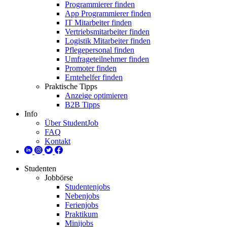
Programmierer finden
App Programmierer finden
IT Mitarbeiter finden
Vertriebsmitarbeiter finden
Logistik Mitarbeiter finden
Pflegepersonal finden
Umfrageteilnehmer finden
Promoter finden
Erntehelfer finden
Praktische Tipps
Anzeige optimieren
B2B Tipps
Info
Über StudentJob
FAQ
Kontakt
Studenten
Jobbörse
Studentenjobs
Nebenjobs
Ferienjobs
Praktikum
Minijobs