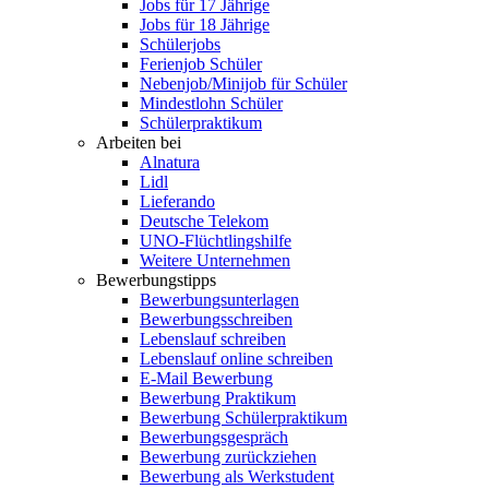
Jobs für 17 Jährige
Jobs für 18 Jährige
Schülerjobs
Ferienjob Schüler
Nebenjob/Minijob für Schüler
Mindestlohn Schüler
Schülerpraktikum
Arbeiten bei
Alnatura
Lidl
Lieferando
Deutsche Telekom
UNO-Flüchtlingshilfe
Weitere Unternehmen
Bewerbungstipps
Bewerbungsunterlagen
Bewerbungsschreiben
Lebenslauf schreiben
Lebenslauf online schreiben
E-Mail Bewerbung
Bewerbung Praktikum
Bewerbung Schülerpraktikum
Bewerbungsgespräch
Bewerbung zurückziehen
Bewerbung als Werkstudent