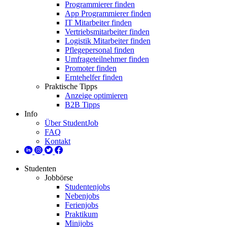
Programmierer finden
App Programmierer finden
IT Mitarbeiter finden
Vertriebsmitarbeiter finden
Logistik Mitarbeiter finden
Pflegepersonal finden
Umfrageteilnehmer finden
Promoter finden
Erntehelfer finden
Praktische Tipps
Anzeige optimieren
B2B Tipps
Info
Über StudentJob
FAQ
Kontakt
Studenten
Jobbörse
Studentenjobs
Nebenjobs
Ferienjobs
Praktikum
Minijobs