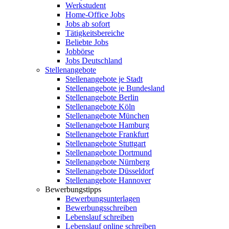
Werkstudent
Home-Office Jobs
Jobs ab sofort
Tätigkeitsbereiche
Beliebte Jobs
Jobbörse
Jobs Deutschland
Stellenangebote
Stellenangebote je Stadt
Stellenangebote je Bundesland
Stellenangebote Berlin
Stellenangebote Köln
Stellenangebote München
Stellenangebote Hamburg
Stellenangebote Frankfurt
Stellenangebote Stuttgart
Stellenangebote Dortmund
Stellenangebote Nürnberg
Stellenangebote Düsseldorf
Stellenangebote Hannover
Bewerbungstipps
Bewerbungsunterlagen
Bewerbungsschreiben
Lebenslauf schreiben
Lebenslauf online schreiben