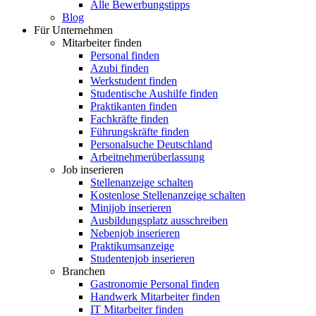
Alle Bewerbungstipps
Blog
Für Unternehmen
Mitarbeiter finden
Personal finden
Azubi finden
Werkstudent finden
Studentische Aushilfe finden
Praktikanten finden
Fachkräfte finden
Führungskräfte finden
Personalsuche Deutschland
Arbeitnehmerüberlassung
Job inserieren
Stellenanzeige schalten
Kostenlose Stellenanzeige schalten
Minijob inserieren
Ausbildungsplatz ausschreiben
Nebenjob inserieren
Praktikumsanzeige
Studentenjob inserieren
Branchen
Gastronomie Personal finden
Handwerk Mitarbeiter finden
IT Mitarbeiter finden