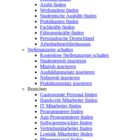
Azubi finden
Werkstudent finden
Studentische Aushilfe finden
Praktikanten finden
Fachkräfte finden
Führungskräfte finden
Personalsuche Deutschland
Arbeitnehmerüberlassung
Stellenanzeige schalten
Kostenlose Stellenanzeige schalten
Studentenjob inserieren
Minijob inserieren
Ausbildungsplatz inserieren
Nebenjob inserieren
Praktikumsplatz inserieren
Branchen
Gastronomie Personal finden
Handwerk Mitarbeiter finden
IT Mitarbeiter finden
Programmierer finden
App Programmierer finden
Softwareentwickler finden
Vertriebsmitarbeiter finden
Logistik Mitarbeiter finden
Pflegepersonal finden