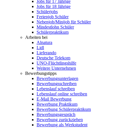
Jobs für 17 Jährige
Jobs für 18 Jährige
Schülerjobs
Ferienjob Schüler
Nebenjob/Minijob für Schüler
Mindestlohn Schüler
Schülerpraktikum
Arbeiten bei
Alnatura
Lidl
Lieferando
Deutsche Telekom
UNO-Flüchtlingshilfe
Weitere Unternehmen
Bewerbungstipps
Bewerbungsunterlagen
Bewerbungsschreiben
Lebenslauf schreiben
Lebenslauf online schreiben
E-Mail Bewerbung
Bewerbung Praktikum
Bewerbung Schülerpraktikum
Bewerbungsgespräch
Bewerbung zurückziehen
Bewerbung als Werkstudent