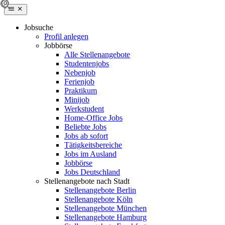
Jobsuche
Profil anlegen
Jobbörse
Alle Stellenangebote
Studentenjobs
Nebenjob
Ferienjob
Praktikum
Minijob
Werkstudent
Home-Office Jobs
Beliebte Jobs
Jobs ab sofort
Tätigkeitsbereiche
Jobs im Ausland
Jobbörse
Jobs Deutschland
Stellenangebote nach Stadt
Stellenangebote Berlin
Stellenangebote Köln
Stellenangebote München
Stellenangebote Hamburg