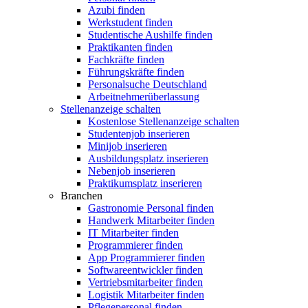
Azubi finden
Werkstudent finden
Studentische Aushilfe finden
Praktikanten finden
Fachkräfte finden
Führungskräfte finden
Personalsuche Deutschland
Arbeitnehmerüberlassung
Stellenanzeige schalten
Kostenlose Stellenanzeige schalten
Studentenjob inserieren
Minijob inserieren
Ausbildungsplatz inserieren
Nebenjob inserieren
Praktikumsplatz inserieren
Branchen
Gastronomie Personal finden
Handwerk Mitarbeiter finden
IT Mitarbeiter finden
Programmierer finden
App Programmierer finden
Softwareentwickler finden
Vertriebsmitarbeiter finden
Logistik Mitarbeiter finden
Pflegepersonal finden