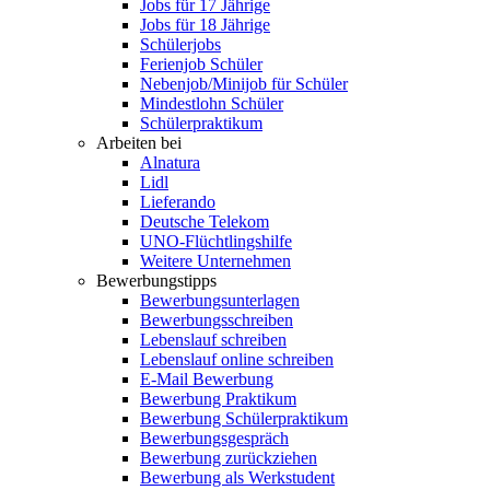
Jobs für 17 Jährige
Jobs für 18 Jährige
Schülerjobs
Ferienjob Schüler
Nebenjob/Minijob für Schüler
Mindestlohn Schüler
Schülerpraktikum
Arbeiten bei
Alnatura
Lidl
Lieferando
Deutsche Telekom
UNO-Flüchtlingshilfe
Weitere Unternehmen
Bewerbungstipps
Bewerbungsunterlagen
Bewerbungsschreiben
Lebenslauf schreiben
Lebenslauf online schreiben
E-Mail Bewerbung
Bewerbung Praktikum
Bewerbung Schülerpraktikum
Bewerbungsgespräch
Bewerbung zurückziehen
Bewerbung als Werkstudent