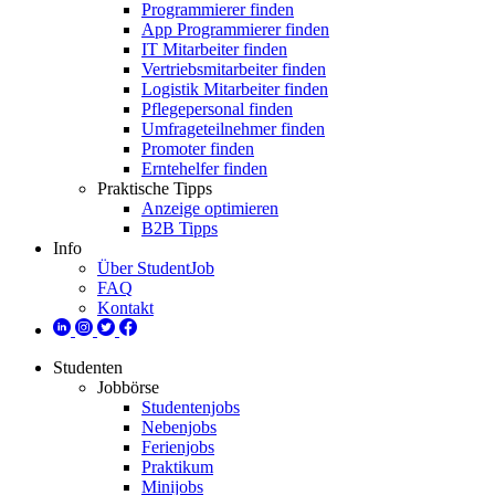
Programmierer finden
App Programmierer finden
IT Mitarbeiter finden
Vertriebsmitarbeiter finden
Logistik Mitarbeiter finden
Pflegepersonal finden
Umfrageteilnehmer finden
Promoter finden
Erntehelfer finden
Praktische Tipps
Anzeige optimieren
B2B Tipps
Info
Über StudentJob
FAQ
Kontakt
Studenten
Jobbörse
Studentenjobs
Nebenjobs
Ferienjobs
Praktikum
Minijobs