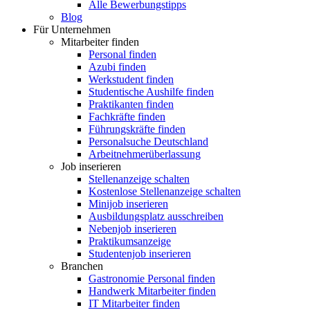
Alle Bewerbungstipps
Blog
Für Unternehmen
Mitarbeiter finden
Personal finden
Azubi finden
Werkstudent finden
Studentische Aushilfe finden
Praktikanten finden
Fachkräfte finden
Führungskräfte finden
Personalsuche Deutschland
Arbeitnehmerüberlassung
Job inserieren
Stellenanzeige schalten
Kostenlose Stellenanzeige schalten
Minijob inserieren
Ausbildungsplatz ausschreiben
Nebenjob inserieren
Praktikumsanzeige
Studentenjob inserieren
Branchen
Gastronomie Personal finden
Handwerk Mitarbeiter finden
IT Mitarbeiter finden