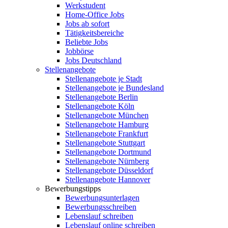
Werkstudent
Home-Office Jobs
Jobs ab sofort
Tätigkeitsbereiche
Beliebte Jobs
Jobbörse
Jobs Deutschland
Stellenangebote
Stellenangebote je Stadt
Stellenangebote je Bundesland
Stellenangebote Berlin
Stellenangebote Köln
Stellenangebote München
Stellenangebote Hamburg
Stellenangebote Frankfurt
Stellenangebote Stuttgart
Stellenangebote Dortmund
Stellenangebote Nürnberg
Stellenangebote Düsseldorf
Stellenangebote Hannover
Bewerbungstipps
Bewerbungsunterlagen
Bewerbungsschreiben
Lebenslauf schreiben
Lebenslauf online schreiben