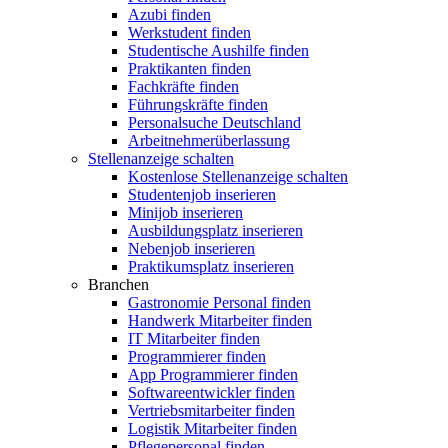
Azubi finden
Werkstudent finden
Studentische Aushilfe finden
Praktikanten finden
Fachkräfte finden
Führungskräfte finden
Personalsuche Deutschland
Arbeitnehmerüberlassung
Stellenanzeige schalten
Kostenlose Stellenanzeige schalten
Studentenjob inserieren
Minijob inserieren
Ausbildungsplatz inserieren
Nebenjob inserieren
Praktikumsplatz inserieren
Branchen
Gastronomie Personal finden
Handwerk Mitarbeiter finden
IT Mitarbeiter finden
Programmierer finden
App Programmierer finden
Softwareentwickler finden
Vertriebsmitarbeiter finden
Logistik Mitarbeiter finden
Pflegepersonal finden