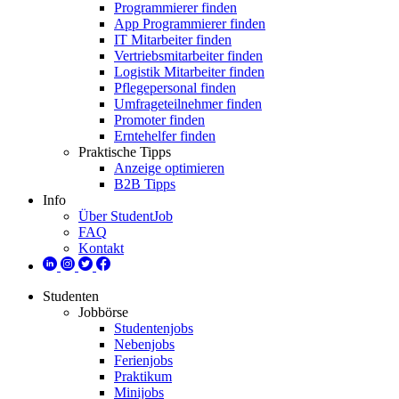
Programmierer finden
App Programmierer finden
IT Mitarbeiter finden
Vertriebsmitarbeiter finden
Logistik Mitarbeiter finden
Pflegepersonal finden
Umfrageteilnehmer finden
Promoter finden
Erntehelfer finden
Praktische Tipps
Anzeige optimieren
B2B Tipps
Info
Über StudentJob
FAQ
Kontakt
Studenten
Jobbörse
Studentenjobs
Nebenjobs
Ferienjobs
Praktikum
Minijobs