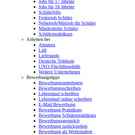
Jobs für 17 Jährige
Jobs für 18 Jährige
Schülerjobs
Ferienjob Schüler
Nebenjob/Minijob für Schüler
Mindestlohn Schüler
Schülerpraktikum
Arbeiten bei
Alnatura
Lidl
Lieferando
Deutsche Telekom
UNO-Flüchtlingshilfe
Weitere Unternehmen
Bewerbungstipps
Bewerbungsunterlagen
Bewerbungsschreiben
Lebenslauf schreiben
Lebenslauf online schreiben
E-Mail Bewerbung
Bewerbung Praktikum
Bewerbung Schülerpraktikum
Bewerbungsgespräch
Bewerbung zurückziehen
Bewerbung als Werkstudent