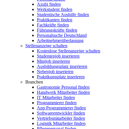
Azubi finden
Werkstudent finden
Studentische Aushilfe finden
Praktikanten finden
Fachkräfte finden
Führungskräfte finden
Personalsuche Deutschland
Arbeitnehmerüberlassung
Stellenanzeige schalten
Kostenlose Stellenanzeige schalten
Studentenjob inserieren
Minijob inserieren
Ausbildungsplatz inserieren
Nebenjob inserieren
Praktikumsplatz inserieren
Branchen
Gastronomie Personal finden
Handwerk Mitarbeiter finden
IT Mitarbeiter finden
Programmierer finden
App Programmierer finden
Softwareentwickler finden
Vertriebsmitarbeiter finden
Logistik Mitarbeiter finden
Pflegepersonal finden