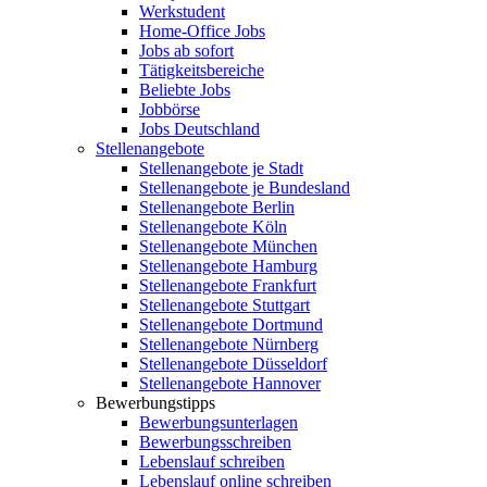
Werkstudent
Home-Office Jobs
Jobs ab sofort
Tätigkeitsbereiche
Beliebte Jobs
Jobbörse
Jobs Deutschland
Stellenangebote
Stellenangebote je Stadt
Stellenangebote je Bundesland
Stellenangebote Berlin
Stellenangebote Köln
Stellenangebote München
Stellenangebote Hamburg
Stellenangebote Frankfurt
Stellenangebote Stuttgart
Stellenangebote Dortmund
Stellenangebote Nürnberg
Stellenangebote Düsseldorf
Stellenangebote Hannover
Bewerbungstipps
Bewerbungsunterlagen
Bewerbungsschreiben
Lebenslauf schreiben
Lebenslauf online schreiben