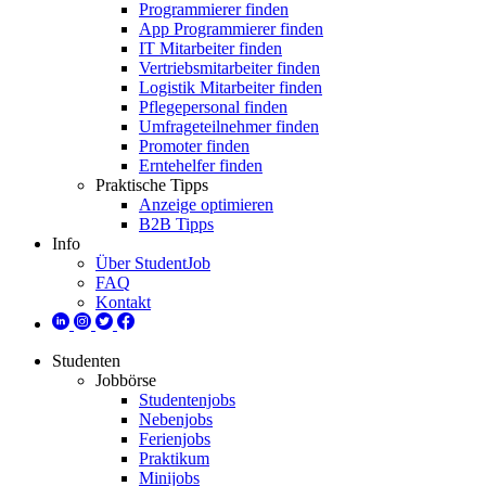
Programmierer finden
App Programmierer finden
IT Mitarbeiter finden
Vertriebsmitarbeiter finden
Logistik Mitarbeiter finden
Pflegepersonal finden
Umfrageteilnehmer finden
Promoter finden
Erntehelfer finden
Praktische Tipps
Anzeige optimieren
B2B Tipps
Info
Über StudentJob
FAQ
Kontakt
Studenten
Jobbörse
Studentenjobs
Nebenjobs
Ferienjobs
Praktikum
Minijobs