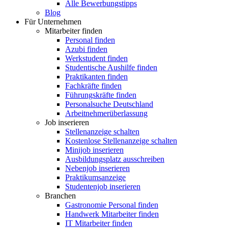
Alle Bewerbungstipps
Blog
Für Unternehmen
Mitarbeiter finden
Personal finden
Azubi finden
Werkstudent finden
Studentische Aushilfe finden
Praktikanten finden
Fachkräfte finden
Führungskräfte finden
Personalsuche Deutschland
Arbeitnehmerüberlassung
Job inserieren
Stellenanzeige schalten
Kostenlose Stellenanzeige schalten
Minijob inserieren
Ausbildungsplatz ausschreiben
Nebenjob inserieren
Praktikumsanzeige
Studentenjob inserieren
Branchen
Gastronomie Personal finden
Handwerk Mitarbeiter finden
IT Mitarbeiter finden