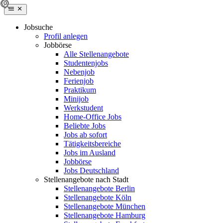
Jobsuche
Profil anlegen
Jobbörse
Alle Stellenangebote
Studentenjobs
Nebenjob
Ferienjob
Praktikum
Minijob
Werkstudent
Home-Office Jobs
Beliebte Jobs
Jobs ab sofort
Tätigkeitsbereiche
Jobs im Ausland
Jobbörse
Jobs Deutschland
Stellenangebote nach Stadt
Stellenangebote Berlin
Stellenangebote Köln
Stellenangebote München
Stellenangebote Hamburg