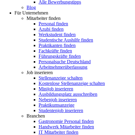
Alle Bewerbungstipps
Blog
Für Unternehmen
Mitarbeiter finden
Personal finden
Azubi finden
Werkstudent finden
Studentische Aushilfe finden
Praktikanten finden
Fachkräfte finden
Führungskräfte finden
Personalsuche Deutschland
Arbeitnehmerüberlassung
Job inserieren
Stellenanzeige schalten
Kostenlose Stellenanzeige schalten
Minijob inserieren
Ausbildungsplatz ausschreiben
Nebenjob inserieren
Praktikumsanzeige
Studentenjob inserieren
Branchen
Gastronomie Personal finden
Handwerk Mitarbeiter finden
IT Mitarbeiter finden