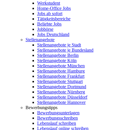
Werkstudent
Home-Office Jobs
Jobs ab sofort
Tätigkeitsbereiche
Beliebte Jobs
Jobbörse
Jobs Deutschland
Stellenangebote
Stellenangebote je Stadt
Stellenangebote je Bundesland
Stellenangebote Berlin
Stellenangebote Köln
Stellenangebote München
Stellenangebote Hamburg
Stellenangebote Frankfurt
Stellenangebote Stuttgart
Stellenangebote Dortmund
Stellenangebote Nürnberg
Stellenangebote Düsseldorf
Stellenangebote Hannover
Bewerbungstipps
Bewerbungsunterlagen
Bewerbungsschreiben
Lebenslauf schreiben
Lebenslauf online schreiben