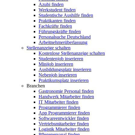
Azubi finden
Werkstudent finden
Studentische Aushilfe finden
Praktikanten finden
Fachkräfte finden
Führungskräfte finden
Personalsuche Deutschland
Arbeitnehmerüberlassung
Stellenanzeige schalten
Kostenlose Stellenanzeige schalten
Studentenjob inserieren
Minijob inserieren
Ausbildungsplatz inserieren
Nebenjob inserieren
Praktikumsplatz inserieren
Branchen
Gastronomie Personal finden
Handwerk Mitarbeiter finden
IT Mitarbeiter finden
Programmierer finden
App Programmierer finden
Softwareentwickler finden
Vertriebsmitarbeiter finden
Logistik Mitarbeiter finden
Pflegepersonal finden