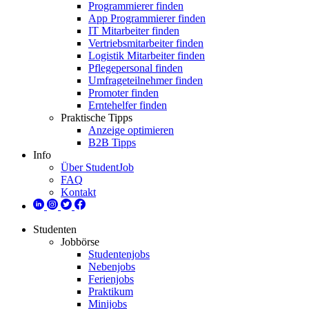
Programmierer finden
App Programmierer finden
IT Mitarbeiter finden
Vertriebsmitarbeiter finden
Logistik Mitarbeiter finden
Pflegepersonal finden
Umfrageteilnehmer finden
Promoter finden
Erntehelfer finden
Praktische Tipps
Anzeige optimieren
B2B Tipps
Info
Über StudentJob
FAQ
Kontakt
Studenten
Jobbörse
Studentenjobs
Nebenjobs
Ferienjobs
Praktikum
Minijobs