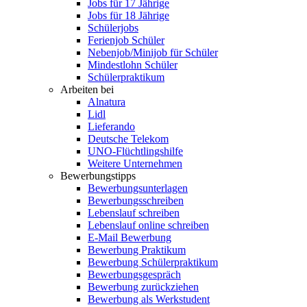
Jobs für 17 Jährige
Jobs für 18 Jährige
Schülerjobs
Ferienjob Schüler
Nebenjob/Minijob für Schüler
Mindestlohn Schüler
Schülerpraktikum
Arbeiten bei
Alnatura
Lidl
Lieferando
Deutsche Telekom
UNO-Flüchtlingshilfe
Weitere Unternehmen
Bewerbungstipps
Bewerbungsunterlagen
Bewerbungsschreiben
Lebenslauf schreiben
Lebenslauf online schreiben
E-Mail Bewerbung
Bewerbung Praktikum
Bewerbung Schülerpraktikum
Bewerbungsgespräch
Bewerbung zurückziehen
Bewerbung als Werkstudent