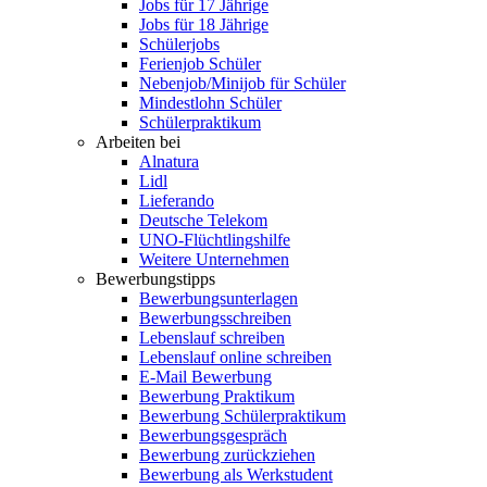
Jobs für 17 Jährige
Jobs für 18 Jährige
Schülerjobs
Ferienjob Schüler
Nebenjob/Minijob für Schüler
Mindestlohn Schüler
Schülerpraktikum
Arbeiten bei
Alnatura
Lidl
Lieferando
Deutsche Telekom
UNO-Flüchtlingshilfe
Weitere Unternehmen
Bewerbungstipps
Bewerbungsunterlagen
Bewerbungsschreiben
Lebenslauf schreiben
Lebenslauf online schreiben
E-Mail Bewerbung
Bewerbung Praktikum
Bewerbung Schülerpraktikum
Bewerbungsgespräch
Bewerbung zurückziehen
Bewerbung als Werkstudent