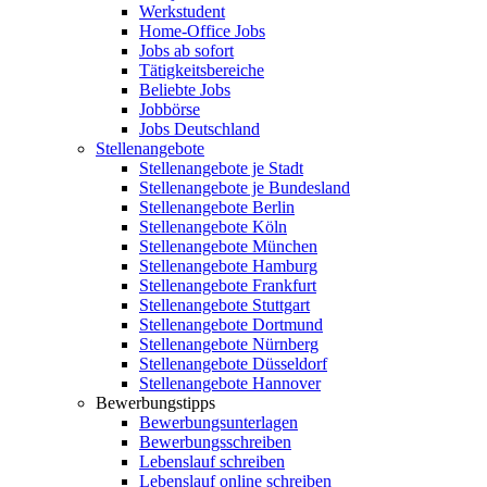
Werkstudent
Home-Office Jobs
Jobs ab sofort
Tätigkeitsbereiche
Beliebte Jobs
Jobbörse
Jobs Deutschland
Stellenangebote
Stellenangebote je Stadt
Stellenangebote je Bundesland
Stellenangebote Berlin
Stellenangebote Köln
Stellenangebote München
Stellenangebote Hamburg
Stellenangebote Frankfurt
Stellenangebote Stuttgart
Stellenangebote Dortmund
Stellenangebote Nürnberg
Stellenangebote Düsseldorf
Stellenangebote Hannover
Bewerbungstipps
Bewerbungsunterlagen
Bewerbungsschreiben
Lebenslauf schreiben
Lebenslauf online schreiben