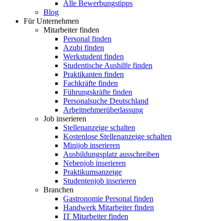
Alle Bewerbungstipps
Blog
Für Unternehmen
Mitarbeiter finden
Personal finden
Azubi finden
Werkstudent finden
Studentische Aushilfe finden
Praktikanten finden
Fachkräfte finden
Führungskräfte finden
Personalsuche Deutschland
Arbeitnehmerüberlassung
Job inserieren
Stellenanzeige schalten
Kostenlose Stellenanzeige schalten
Minijob inserieren
Ausbildungsplatz ausschreiben
Nebenjob inserieren
Praktikumsanzeige
Studentenjob inserieren
Branchen
Gastronomie Personal finden
Handwerk Mitarbeiter finden
IT Mitarbeiter finden