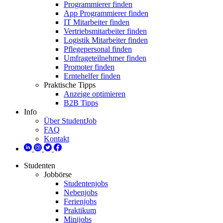
Programmierer finden
App Programmierer finden
IT Mitarbeiter finden
Vertriebsmitarbeiter finden
Logistik Mitarbeiter finden
Pflegepersonal finden
Umfrageteilnehmer finden
Promoter finden
Erntehelfer finden
Praktische Tipps
Anzeige optimieren
B2B Tipps
Info
Über StudentJob
FAQ
Kontakt
Studenten
Jobbörse
Studentenjobs
Nebenjobs
Ferienjobs
Praktikum
Minijobs