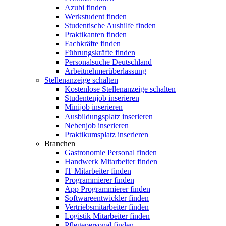
Azubi finden
Werkstudent finden
Studentische Aushilfe finden
Praktikanten finden
Fachkräfte finden
Führungskräfte finden
Personalsuche Deutschland
Arbeitnehmerüberlassung
Stellenanzeige schalten
Kostenlose Stellenanzeige schalten
Studentenjob inserieren
Minijob inserieren
Ausbildungsplatz inserieren
Nebenjob inserieren
Praktikumsplatz inserieren
Branchen
Gastronomie Personal finden
Handwerk Mitarbeiter finden
IT Mitarbeiter finden
Programmierer finden
App Programmierer finden
Softwareentwickler finden
Vertriebsmitarbeiter finden
Logistik Mitarbeiter finden
Pflegepersonal finden