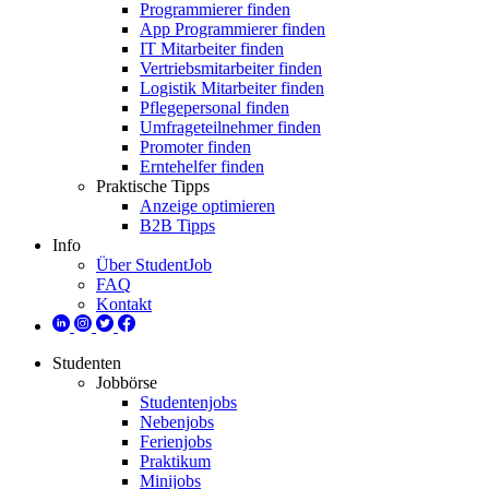
Programmierer finden
App Programmierer finden
IT Mitarbeiter finden
Vertriebsmitarbeiter finden
Logistik Mitarbeiter finden
Pflegepersonal finden
Umfrageteilnehmer finden
Promoter finden
Erntehelfer finden
Praktische Tipps
Anzeige optimieren
B2B Tipps
Info
Über StudentJob
FAQ
Kontakt
Studenten
Jobbörse
Studentenjobs
Nebenjobs
Ferienjobs
Praktikum
Minijobs