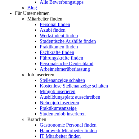
Alle Bewerbungstipps
Blog
Für Unternehmen
Mitarbeiter finden
Personal finden
Azubi finden
Werkstudent finden
Studentische Aushilfe finden
Praktikanten finden
Fachkräfte finden
Führungskräfte finden
Personalsuche Deutschland
Arbeitnehmerüberlassung
Job inserieren
Stellenanzeige schalten
Kostenlose Stellenanzeige schalten
Minijob inserieren
Ausbildungsplatz ausschreiben
Nebenjob inserieren
Praktikumsanzeige
Studentenjob inserieren
Branchen
Gastronomie Personal finden
Handwerk Mitarbeiter finden
IT Mitarbeiter finden