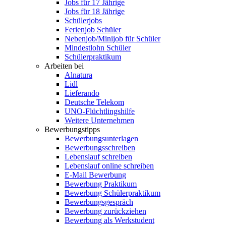
Jobs für 17 Jährige
Jobs für 18 Jährige
Schülerjobs
Ferienjob Schüler
Nebenjob/Minijob für Schüler
Mindestlohn Schüler
Schülerpraktikum
Arbeiten bei
Alnatura
Lidl
Lieferando
Deutsche Telekom
UNO-Flüchtlingshilfe
Weitere Unternehmen
Bewerbungstipps
Bewerbungsunterlagen
Bewerbungsschreiben
Lebenslauf schreiben
Lebenslauf online schreiben
E-Mail Bewerbung
Bewerbung Praktikum
Bewerbung Schülerpraktikum
Bewerbungsgespräch
Bewerbung zurückziehen
Bewerbung als Werkstudent