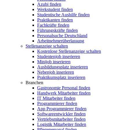
Azubi finden
Werkstudent finden
Studentische Aushilfe finden
Praktikanten finden
Fachkräfte finden
Führungskräfte finden
Personalsuche Deutschland
Arbeitnehmerüberlassung
Stellenanzeige schalten
Kostenlose Stellenanzeige schalten
Studentenjob inserieren
Minijob inserieren
Ausbildungsplatz inserieren
Nebenjob inserieren
Praktikumsplatz inserieren
Branchen
Gastronomie Personal finden
Handwerk Mitarbeiter finden
IT Mitarbeiter finden
Programmierer finden
App Programmierer finden
Softwareentwickler finden
Vertriebsmitarbeiter finden
Logistik Mitarbeiter finden
Pflegepersonal finden