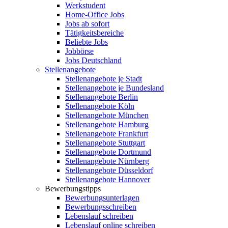
Werkstudent
Home-Office Jobs
Jobs ab sofort
Tätigkeitsbereiche
Beliebte Jobs
Jobbörse
Jobs Deutschland
Stellenangebote
Stellenangebote je Stadt
Stellenangebote je Bundesland
Stellenangebote Berlin
Stellenangebote Köln
Stellenangebote München
Stellenangebote Hamburg
Stellenangebote Frankfurt
Stellenangebote Stuttgart
Stellenangebote Dortmund
Stellenangebote Nürnberg
Stellenangebote Düsseldorf
Stellenangebote Hannover
Bewerbungstipps
Bewerbungsunterlagen
Bewerbungsschreiben
Lebenslauf schreiben
Lebenslauf online schreiben