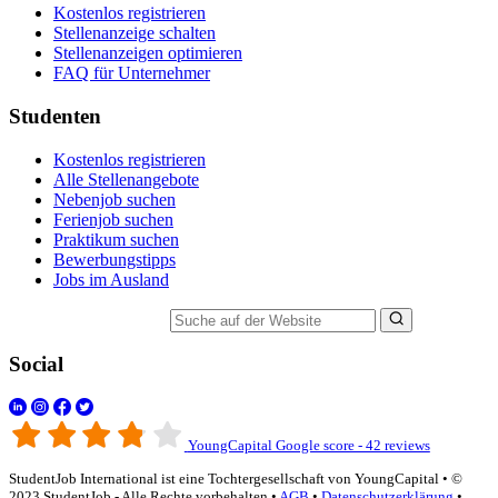
Kostenlos registrieren
Stellenanzeige schalten
Stellenanzeigen optimieren
FAQ für Unternehmer
Studenten
Kostenlos registrieren
Alle Stellenangebote
Nebenjob suchen
Ferienjob suchen
Praktikum suchen
Bewerbungstipps
Jobs im Ausland
Suche auf der Website
Social
YoungCapital Google score - 42 reviews
StudentJob International ist eine Tochtergesellschaft von YoungCapital • ©
2023 StudentJob - Alle Rechte vorbehalten •
AGB
•
Datenschutzerklärung
•