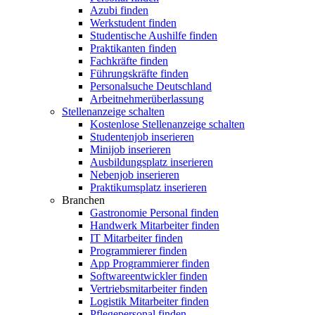
Azubi finden
Werkstudent finden
Studentische Aushilfe finden
Praktikanten finden
Fachkräfte finden
Führungskräfte finden
Personalsuche Deutschland
Arbeitnehmerüberlassung
Stellenanzeige schalten
Kostenlose Stellenanzeige schalten
Studentenjob inserieren
Minijob inserieren
Ausbildungsplatz inserieren
Nebenjob inserieren
Praktikumsplatz inserieren
Branchen
Gastronomie Personal finden
Handwerk Mitarbeiter finden
IT Mitarbeiter finden
Programmierer finden
App Programmierer finden
Softwareentwickler finden
Vertriebsmitarbeiter finden
Logistik Mitarbeiter finden
Pflegepersonal finden