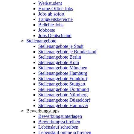
Werkstudent
Home-Office Jobs
Jobs ab sofort
Tätigkeitsbereiche
Beliebte Jobs
Jobbörse
Jobs Deutschland
Stellenangebote
Stellenangebote je Stadt
Stellenangebote je Bundesland
Stellenangebote Berlin
Stellenangebote Köln
Stellenangebote München
Stellenangebote Hamburg
Stellenangebote Frankfurt
Stellenangebote Stuttgart
Stellenangebote Dortmund
Stellenangebote Nürnberg
Stellenangebote Düsseldorf
Stellenangebote Hannover
Bewerbungstipps
Bewerbungsunterlagen
Bewerbungsschreiben
Lebenslauf schreiben
Lebenslauf online schreiben