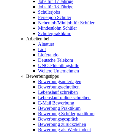
Jobs für 17 Jährige
Jobs für 18 Jährige
Schülerjobs
Ferienjob Schüler
Nebenjob/Minijob für Schüler
Mindestlohn Schüler
Schülerpraktikum
Arbeiten bei
Alnatura
Lidl
Lieferando
Deutsche Telekom
UNO-Flüchtlingshilfe
Weitere Unternehmen
Bewerbungstipps
Bewerbungsunterlagen
Bewerbungsschreiben
Lebenslauf schreiben
Lebenslauf online schreiben
E-Mail Bewerbung
Bewerbung Praktikum
Bewerbung Schülerpraktikum
Bewerbungsgespräch
Bewerbung zurückziehen
Bewerbung als Werkstudent