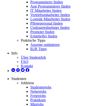
Programmierer finden
App Programmierer finden
IT Mitarbeiter finden
Vertriebsmitarbeiter finden
Logistik Mitarbeiter finden
Pflegepersonal finden
Umfrageteilnehmer finden
Promoter finden
Erntehelfer finden
Praktische Tipps
Anzeige optimieren
B2B Tipps
Info
Über StudentJob
FAQ
Kontakt
Studenten
Jobbörse
Studentenjobs
Nebenjobs
Ferienjobs
Praktikum
Minijobs