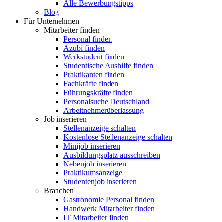
Alle Bewerbungstipps
Blog
Für Unternehmen
Mitarbeiter finden
Personal finden
Azubi finden
Werkstudent finden
Studentische Aushilfe finden
Praktikanten finden
Fachkräfte finden
Führungskräfte finden
Personalsuche Deutschland
Arbeitnehmerüberlassung
Job inserieren
Stellenanzeige schalten
Kostenlose Stellenanzeige schalten
Minijob inserieren
Ausbildungsplatz ausschreiben
Nebenjob inserieren
Praktikumsanzeige
Studentenjob inserieren
Branchen
Gastronomie Personal finden
Handwerk Mitarbeiter finden
IT Mitarbeiter finden