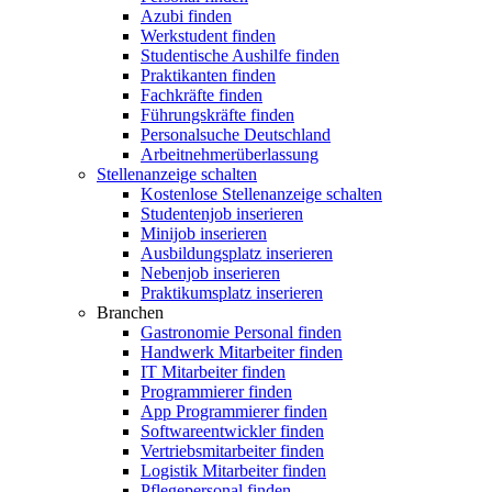
Azubi finden
Werkstudent finden
Studentische Aushilfe finden
Praktikanten finden
Fachkräfte finden
Führungskräfte finden
Personalsuche Deutschland
Arbeitnehmerüberlassung
Stellenanzeige schalten
Kostenlose Stellenanzeige schalten
Studentenjob inserieren
Minijob inserieren
Ausbildungsplatz inserieren
Nebenjob inserieren
Praktikumsplatz inserieren
Branchen
Gastronomie Personal finden
Handwerk Mitarbeiter finden
IT Mitarbeiter finden
Programmierer finden
App Programmierer finden
Softwareentwickler finden
Vertriebsmitarbeiter finden
Logistik Mitarbeiter finden
Pflegepersonal finden