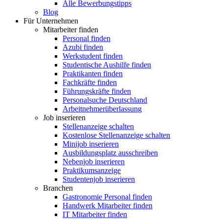
Alle Bewerbungstipps
Blog
Für Unternehmen
Mitarbeiter finden
Personal finden
Azubi finden
Werkstudent finden
Studentische Aushilfe finden
Praktikanten finden
Fachkräfte finden
Führungskräfte finden
Personalsuche Deutschland
Arbeitnehmerüberlassung
Job inserieren
Stellenanzeige schalten
Kostenlose Stellenanzeige schalten
Minijob inserieren
Ausbildungsplatz ausschreiben
Nebenjob inserieren
Praktikumsanzeige
Studentenjob inserieren
Branchen
Gastronomie Personal finden
Handwerk Mitarbeiter finden
IT Mitarbeiter finden