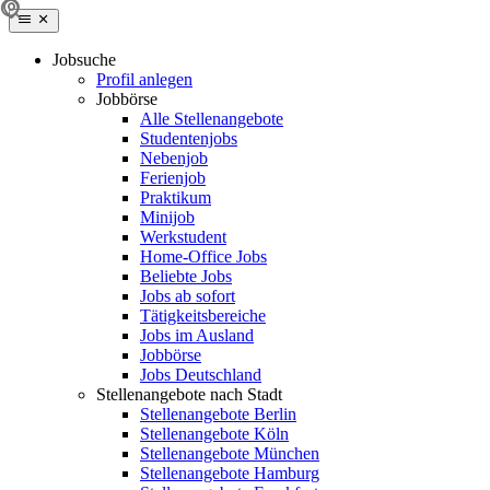
Jobsuche
Profil anlegen
Jobbörse
Alle Stellenangebote
Studentenjobs
Nebenjob
Ferienjob
Praktikum
Minijob
Werkstudent
Home-Office Jobs
Beliebte Jobs
Jobs ab sofort
Tätigkeitsbereiche
Jobs im Ausland
Jobbörse
Jobs Deutschland
Stellenangebote nach Stadt
Stellenangebote Berlin
Stellenangebote Köln
Stellenangebote München
Stellenangebote Hamburg