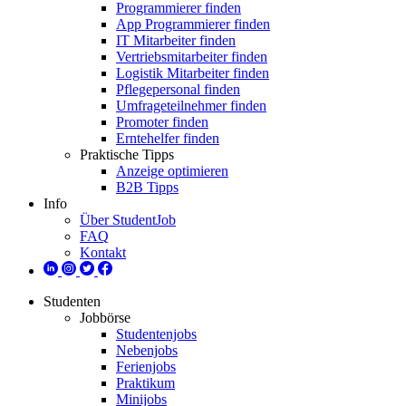
Programmierer finden
App Programmierer finden
IT Mitarbeiter finden
Vertriebsmitarbeiter finden
Logistik Mitarbeiter finden
Pflegepersonal finden
Umfrageteilnehmer finden
Promoter finden
Erntehelfer finden
Praktische Tipps
Anzeige optimieren
B2B Tipps
Info
Über StudentJob
FAQ
Kontakt
Studenten
Jobbörse
Studentenjobs
Nebenjobs
Ferienjobs
Praktikum
Minijobs