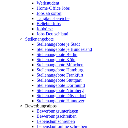
Werkstudent
Home-Office Jobs
Jobs ab sofort
Tätigkeitsbereiche
Beliebte Jobs
Jobbörse
Jobs Deutschland
Stellenangebote
Stellenangebote je Stadt
Stellenangebote je Bundesland
Stellenangebote Berlin
Stellenangebote Köln
Stellenangebote München
Stellenangebote Hamburg
Stellenangebote Frankfurt
Stellenangebote Stuttgart
Stellenangebote Dortmund
Stellenangebote Nürnberg
Stellenangebote Düsseldorf
Stellenangebote Hannover
Bewerbungstipps
Bewerbungsunterlagen
Bewerbungsschreiben
Lebenslauf schreiben
Lebenslauf online schreiben