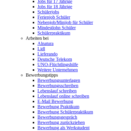
Jobs für 17 Jährige
Jobs für 18 Jährige
Schülerjobs
Ferienjob Schüler
Nebenjob/Minijob für Schüler
Mindestlohn Schüler
Schülerpraktikum
Arbeiten bei
Alnatura
Lidl
Lieferando
Deutsche Telekom
UNO-Flüchtlingshilfe
Weitere Unternehmen
Bewerbungstipps
Bewerbungsunterlagen
Bewerbungsschreiben
Lebenslauf schreiben
Lebenslauf online schreiben
E-Mail Bewerbung
Bewerbung Praktikum
Bewerbung Schülerpraktikum
Bewerbungsgespräch
Bewerbung zurückziehen
Bewerbung als Werkstudent