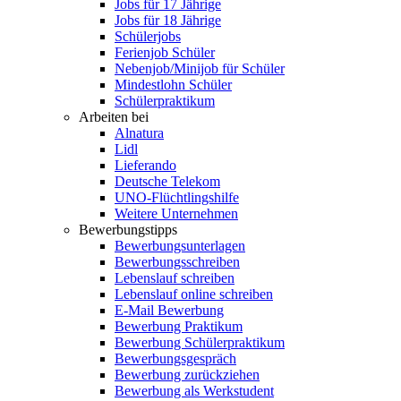
Jobs für 17 Jährige
Jobs für 18 Jährige
Schülerjobs
Ferienjob Schüler
Nebenjob/Minijob für Schüler
Mindestlohn Schüler
Schülerpraktikum
Arbeiten bei
Alnatura
Lidl
Lieferando
Deutsche Telekom
UNO-Flüchtlingshilfe
Weitere Unternehmen
Bewerbungstipps
Bewerbungsunterlagen
Bewerbungsschreiben
Lebenslauf schreiben
Lebenslauf online schreiben
E-Mail Bewerbung
Bewerbung Praktikum
Bewerbung Schülerpraktikum
Bewerbungsgespräch
Bewerbung zurückziehen
Bewerbung als Werkstudent