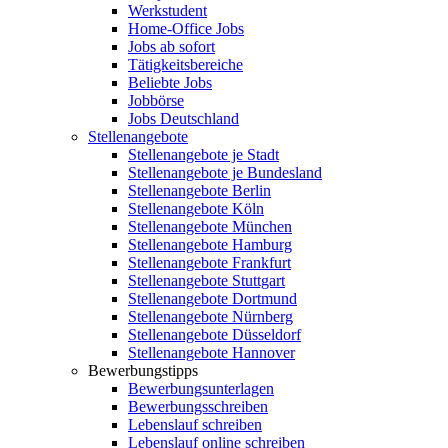
Werkstudent
Home-Office Jobs
Jobs ab sofort
Tätigkeitsbereiche
Beliebte Jobs
Jobbörse
Jobs Deutschland
Stellenangebote
Stellenangebote je Stadt
Stellenangebote je Bundesland
Stellenangebote Berlin
Stellenangebote Köln
Stellenangebote München
Stellenangebote Hamburg
Stellenangebote Frankfurt
Stellenangebote Stuttgart
Stellenangebote Dortmund
Stellenangebote Nürnberg
Stellenangebote Düsseldorf
Stellenangebote Hannover
Bewerbungstipps
Bewerbungsunterlagen
Bewerbungsschreiben
Lebenslauf schreiben
Lebenslauf online schreiben