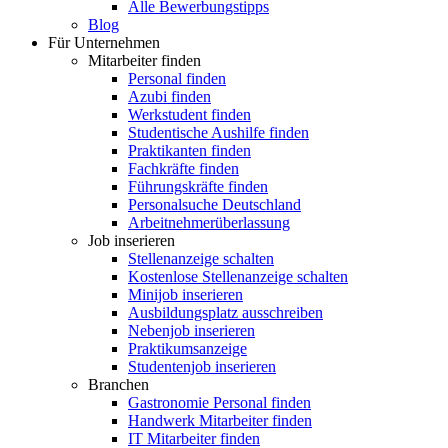
Alle Bewerbungstipps
Blog
Für Unternehmen
Mitarbeiter finden
Personal finden
Azubi finden
Werkstudent finden
Studentische Aushilfe finden
Praktikanten finden
Fachkräfte finden
Führungskräfte finden
Personalsuche Deutschland
Arbeitnehmerüberlassung
Job inserieren
Stellenanzeige schalten
Kostenlose Stellenanzeige schalten
Minijob inserieren
Ausbildungsplatz ausschreiben
Nebenjob inserieren
Praktikumsanzeige
Studentenjob inserieren
Branchen
Gastronomie Personal finden
Handwerk Mitarbeiter finden
IT Mitarbeiter finden