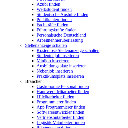
Azubi finden
Werkstudent finden
Studentische Aushilfe finden
Praktikanten finden
Fachkräfte finden
Führungskräfte finden
Personalsuche Deutschland
Arbeitnehmerüberlassung
Stellenanzeige schalten
Kostenlose Stellenanzeige schalten
Studentenjob inserieren
Minijob inserieren
Ausbildungsplatz inserieren
Nebenjob inserieren
Praktikumsplatz inserieren
Branchen
Gastronomie Personal finden
Handwerk Mitarbeiter finden
IT Mitarbeiter finden
Programmierer finden
App Programmierer finden
Softwareentwickler finden
Vertriebsmitarbeiter finden
Logistik Mitarbeiter finden
Pflegepersonal finden