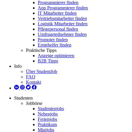
Programmierer finden
App Programmierer finden
IT Mitarbeiter finden
Vertriebsmitarbeiter finden
Logistik Mitarbeiter finden
Pflegepersonal finden
Umfrageteilnehmer finden
Promoter finden
Erntehelfer finden
Praktische Tipps
Anzeige optimieren
B2B Tipps
Info
Über StudentJob
FAQ
Kontakt
Studenten
Jobbörse
Studentenjobs
Nebenjobs
Ferienjobs
Praktikum
Minijobs