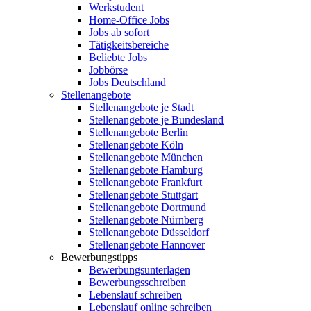
Werkstudent
Home-Office Jobs
Jobs ab sofort
Tätigkeitsbereiche
Beliebte Jobs
Jobbörse
Jobs Deutschland
Stellenangebote
Stellenangebote je Stadt
Stellenangebote je Bundesland
Stellenangebote Berlin
Stellenangebote Köln
Stellenangebote München
Stellenangebote Hamburg
Stellenangebote Frankfurt
Stellenangebote Stuttgart
Stellenangebote Dortmund
Stellenangebote Nürnberg
Stellenangebote Düsseldorf
Stellenangebote Hannover
Bewerbungstipps
Bewerbungsunterlagen
Bewerbungsschreiben
Lebenslauf schreiben
Lebenslauf online schreiben