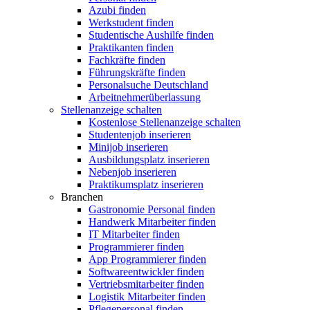
Azubi finden
Werkstudent finden
Studentische Aushilfe finden
Praktikanten finden
Fachkräfte finden
Führungskräfte finden
Personalsuche Deutschland
Arbeitnehmerüberlassung
Stellenanzeige schalten
Kostenlose Stellenanzeige schalten
Studentenjob inserieren
Minijob inserieren
Ausbildungsplatz inserieren
Nebenjob inserieren
Praktikumsplatz inserieren
Branchen
Gastronomie Personal finden
Handwerk Mitarbeiter finden
IT Mitarbeiter finden
Programmierer finden
App Programmierer finden
Softwareentwickler finden
Vertriebsmitarbeiter finden
Logistik Mitarbeiter finden
Pflegepersonal finden