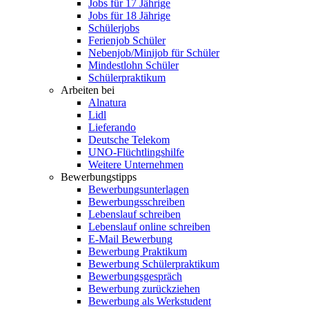
Jobs für 17 Jährige
Jobs für 18 Jährige
Schülerjobs
Ferienjob Schüler
Nebenjob/Minijob für Schüler
Mindestlohn Schüler
Schülerpraktikum
Arbeiten bei
Alnatura
Lidl
Lieferando
Deutsche Telekom
UNO-Flüchtlingshilfe
Weitere Unternehmen
Bewerbungstipps
Bewerbungsunterlagen
Bewerbungsschreiben
Lebenslauf schreiben
Lebenslauf online schreiben
E-Mail Bewerbung
Bewerbung Praktikum
Bewerbung Schülerpraktikum
Bewerbungsgespräch
Bewerbung zurückziehen
Bewerbung als Werkstudent