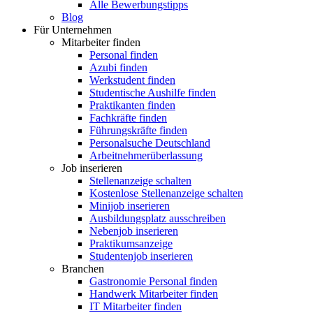
Alle Bewerbungstipps
Blog
Für Unternehmen
Mitarbeiter finden
Personal finden
Azubi finden
Werkstudent finden
Studentische Aushilfe finden
Praktikanten finden
Fachkräfte finden
Führungskräfte finden
Personalsuche Deutschland
Arbeitnehmerüberlassung
Job inserieren
Stellenanzeige schalten
Kostenlose Stellenanzeige schalten
Minijob inserieren
Ausbildungsplatz ausschreiben
Nebenjob inserieren
Praktikumsanzeige
Studentenjob inserieren
Branchen
Gastronomie Personal finden
Handwerk Mitarbeiter finden
IT Mitarbeiter finden