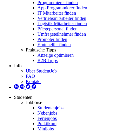
Programmierer finden
App Programmierer finden
IT Mitarbeiter finden
Vertriebsmitarbeiter finden
Logistik Mitarbeiter finden
Pflegepersonal finden
Umfrageteilnehmer finden
Promoter finden
Erntehelfer finden
Praktische Tipps
Anzeige optimieren
B2B Tipps
Info
Über StudentJob
FAQ
Kontakt
Studenten
Jobbörse
Studentenjobs
Nebenjobs
Ferienjobs
Praktikum
Minijobs