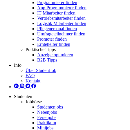
Programmierer finden
App Programmierer finden
IT Mitarbeiter finden
Vertriebsmitarbeiter finden
Logistik Mitarbeiter finden
Pflegepersonal finden
Umfrageteilnehmer finden
Promoter finden
Erntehelfer finden
Praktische Tipps
Anzeige optimieren
B2B Tipps
Info
Über StudentJob
FAQ
Kontakt
Studenten
Jobbörse
Studentenjobs
Nebenjobs
Ferienjobs
Praktikum
Minijobs