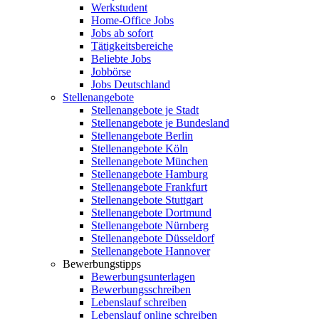
Werkstudent
Home-Office Jobs
Jobs ab sofort
Tätigkeitsbereiche
Beliebte Jobs
Jobbörse
Jobs Deutschland
Stellenangebote
Stellenangebote je Stadt
Stellenangebote je Bundesland
Stellenangebote Berlin
Stellenangebote Köln
Stellenangebote München
Stellenangebote Hamburg
Stellenangebote Frankfurt
Stellenangebote Stuttgart
Stellenangebote Dortmund
Stellenangebote Nürnberg
Stellenangebote Düsseldorf
Stellenangebote Hannover
Bewerbungstipps
Bewerbungsunterlagen
Bewerbungsschreiben
Lebenslauf schreiben
Lebenslauf online schreiben