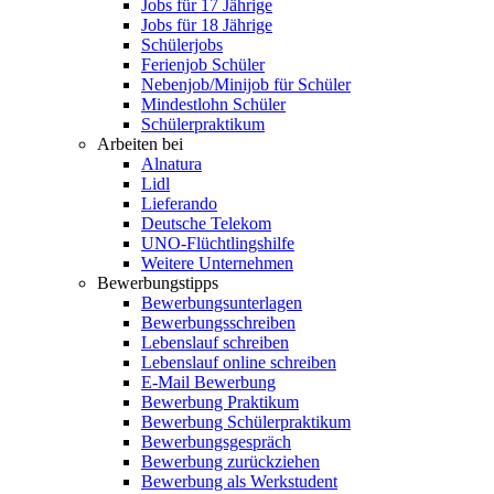
Jobs für 17 Jährige
Jobs für 18 Jährige
Schülerjobs
Ferienjob Schüler
Nebenjob/Minijob für Schüler
Mindestlohn Schüler
Schülerpraktikum
Arbeiten bei
Alnatura
Lidl
Lieferando
Deutsche Telekom
UNO-Flüchtlingshilfe
Weitere Unternehmen
Bewerbungstipps
Bewerbungsunterlagen
Bewerbungsschreiben
Lebenslauf schreiben
Lebenslauf online schreiben
E-Mail Bewerbung
Bewerbung Praktikum
Bewerbung Schülerpraktikum
Bewerbungsgespräch
Bewerbung zurückziehen
Bewerbung als Werkstudent