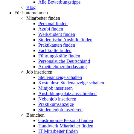
Alle Bewerbungstipps
Blog
Für Unternehmen
Mitarbeiter finden
Personal finden
Azubi finden
Werkstudent finden
Studentische Aushilfe finden
Praktikanten finden
Fachkräfte finden
Führungskräfte finden
Personalsuche Deutschland
Arbeitnehmerüberlassung
Job inserieren
Stellenanzeige schalten
Kostenlose Stellenanzeige schalten
Minijob inserieren
Ausbildungsplatz ausschreiben
Nebenjob inserieren
Praktikumsanzeige
Studentenjob inserieren
Branchen
Gastronomie Personal finden
Handwerk Mitarbeiter finden
IT Mitarbeiter finden