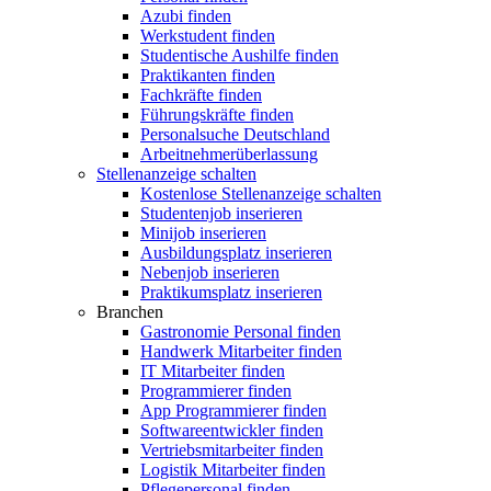
Azubi finden
Werkstudent finden
Studentische Aushilfe finden
Praktikanten finden
Fachkräfte finden
Führungskräfte finden
Personalsuche Deutschland
Arbeitnehmerüberlassung
Stellenanzeige schalten
Kostenlose Stellenanzeige schalten
Studentenjob inserieren
Minijob inserieren
Ausbildungsplatz inserieren
Nebenjob inserieren
Praktikumsplatz inserieren
Branchen
Gastronomie Personal finden
Handwerk Mitarbeiter finden
IT Mitarbeiter finden
Programmierer finden
App Programmierer finden
Softwareentwickler finden
Vertriebsmitarbeiter finden
Logistik Mitarbeiter finden
Pflegepersonal finden