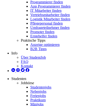
Programmierer finden
App Programmierer finden
IT Mitarbeiter finden
Vertriebsmitarbeiter finden
Logistik Mitarbeiter finden
Pflegepersonal finden
Umfrageteilnehmer finden
Promoter finden
Erntehelfer finden
Praktische Tipps
Anzeige optimieren
B2B Tipps
Info
Über StudentJob
FAQ
Kontakt
Studenten
Jobbörse
Studentenjobs
Nebenjobs
Ferienjobs
Praktikum
Minijobs