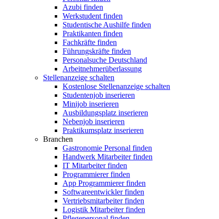
Azubi finden
Werkstudent finden
Studentische Aushilfe finden
Praktikanten finden
Fachkräfte finden
Führungskräfte finden
Personalsuche Deutschland
Arbeitnehmerüberlassung
Stellenanzeige schalten
Kostenlose Stellenanzeige schalten
Studentenjob inserieren
Minijob inserieren
Ausbildungsplatz inserieren
Nebenjob inserieren
Praktikumsplatz inserieren
Branchen
Gastronomie Personal finden
Handwerk Mitarbeiter finden
IT Mitarbeiter finden
Programmierer finden
App Programmierer finden
Softwareentwickler finden
Vertriebsmitarbeiter finden
Logistik Mitarbeiter finden
Pflegepersonal finden