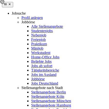
Jobsuche
Profil anlegen
Jobbörse
Alle Stellenangebote
Studentenjobs
Nebenjob
Ferienjob
Praktikum
Minijob
Werkstudent
Home-Office Jobs
Beliebte Jobs
Jobs ab sofort
Tätigkeitsbereiche
Jobs im Ausland
Jobbörse
Jobs Deutschland
Stellenangebote nach Stadt
Stellenangebote Berlin
Stellenangebote Köln
Stellenangebote München
Stellenangebote Hamburg