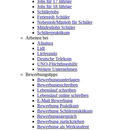
Jobs für 17 Jährige
Jobs für 18 Jährige
Schülerjobs
Ferienjob Schüler
Nebenjob/Minijob für Schüler
Mindestlohn Schüler
Schülerpraktikum
Arbeiten bei
Alnatura
Lidl
Lieferando
Deutsche Telekom
UNO-Flüchtlingshilfe
Weitere Unternehmen
Bewerbungstipps
Bewerbungsunterlagen
Bewerbungsschreiben
Lebenslauf schreiben
Lebenslauf online schreiben
E-Mail Bewerbung
Bewerbung Praktikum
Bewerbung Schülerpraktikum
Bewerbungsgespräch
Bewerbung zurückziehen
Bewerbung als Werkstudent