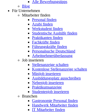
Alle Bewerbungstipps
Blog
Für Unternehmen
Mitarbeiter finden
Personal finden
Azubi finden
Werkstudent finden
Studentische Aushilfe finden
Praktikanten finden
Fachkräfte finden
Führungskräfte finden
Personalsuche Deutschland
Arbeitnehmerüberlassung
Job inserieren
Stellenanzeige schalten
Kostenlose Stellenanzeige schalten
Minijob inserieren
Ausbildungsplatz ausschreiben
Nebenjob inserieren
Praktikumsanzeige
Studentenjob inserieren
Branchen
Gastronomie Personal finden
Handwerk Mitarbeiter finden
IT Mitarbeiter finden