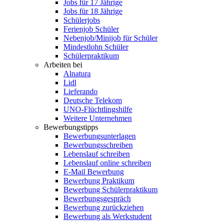
Jobs für 17 Jährige
Jobs für 18 Jährige
Schülerjobs
Ferienjob Schüler
Nebenjob/Minijob für Schüler
Mindestlohn Schüler
Schülerpraktikum
Arbeiten bei
Alnatura
Lidl
Lieferando
Deutsche Telekom
UNO-Flüchtlingshilfe
Weitere Unternehmen
Bewerbungstipps
Bewerbungsunterlagen
Bewerbungsschreiben
Lebenslauf schreiben
Lebenslauf online schreiben
E-Mail Bewerbung
Bewerbung Praktikum
Bewerbung Schülerpraktikum
Bewerbungsgespräch
Bewerbung zurückziehen
Bewerbung als Werkstudent