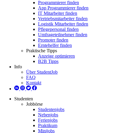
Programmierer finden
App Programmierer finden
IT Mitarbeiter finden
Vertriebsmitarbeiter finden
Logistik Mitarbeiter finden
Pflegepersonal finden
Umfrageteilnehmer finden
Promoter finden
Erntehelfer finden
Praktische Tipps
Anzeige optimieren
B2B Tipps
Info
Über StudentJob
FAQ
Kontakt
Studenten
Jobbörse
Studentenjobs
Nebenjobs
Ferienjobs
Praktikum
Minijobs