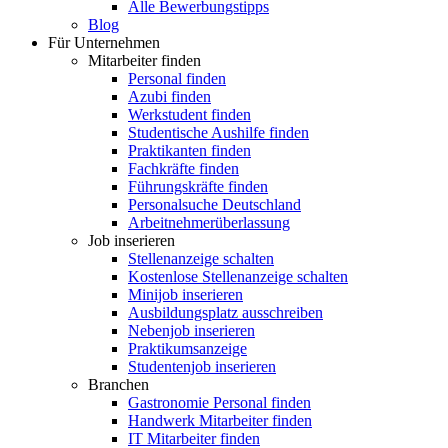
Alle Bewerbungstipps
Blog
Für Unternehmen
Mitarbeiter finden
Personal finden
Azubi finden
Werkstudent finden
Studentische Aushilfe finden
Praktikanten finden
Fachkräfte finden
Führungskräfte finden
Personalsuche Deutschland
Arbeitnehmerüberlassung
Job inserieren
Stellenanzeige schalten
Kostenlose Stellenanzeige schalten
Minijob inserieren
Ausbildungsplatz ausschreiben
Nebenjob inserieren
Praktikumsanzeige
Studentenjob inserieren
Branchen
Gastronomie Personal finden
Handwerk Mitarbeiter finden
IT Mitarbeiter finden