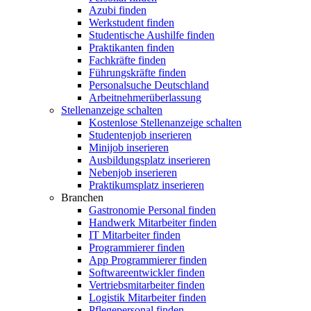
Azubi finden
Werkstudent finden
Studentische Aushilfe finden
Praktikanten finden
Fachkräfte finden
Führungskräfte finden
Personalsuche Deutschland
Arbeitnehmerüberlassung
Stellenanzeige schalten
Kostenlose Stellenanzeige schalten
Studentenjob inserieren
Minijob inserieren
Ausbildungsplatz inserieren
Nebenjob inserieren
Praktikumsplatz inserieren
Branchen
Gastronomie Personal finden
Handwerk Mitarbeiter finden
IT Mitarbeiter finden
Programmierer finden
App Programmierer finden
Softwareentwickler finden
Vertriebsmitarbeiter finden
Logistik Mitarbeiter finden
Pflegepersonal finden