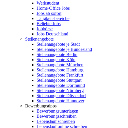
Werkstudent
Home-Office Jobs
Jobs ab sofort
Tätigkeitsbereiche
Beliebte Jobs
Jobbörse
Jobs Deutschland
Stellenangebote
Stellenangebote je Stadt
Stellenangebote je Bundesland
Stellenangebote Berlin
Stellenangebote Köln
Stellenangebote München
Stellenangebote Hamburg
Stellenangebote Frankfurt
Stellenangebote Stuttgart
Stellenangebote Dortmund
Stellenangebote Nürnberg
Stellenangebote Düsseldorf
Stellenangebote Hannover
Bewerbungstipps
Bewerbungsunterlagen
Bewerbungsschreiben
Lebenslauf schreiben
Lebenslauf online schreiben