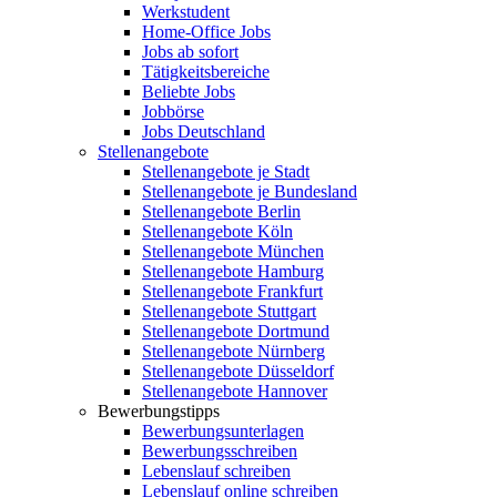
Werkstudent
Home-Office Jobs
Jobs ab sofort
Tätigkeitsbereiche
Beliebte Jobs
Jobbörse
Jobs Deutschland
Stellenangebote
Stellenangebote je Stadt
Stellenangebote je Bundesland
Stellenangebote Berlin
Stellenangebote Köln
Stellenangebote München
Stellenangebote Hamburg
Stellenangebote Frankfurt
Stellenangebote Stuttgart
Stellenangebote Dortmund
Stellenangebote Nürnberg
Stellenangebote Düsseldorf
Stellenangebote Hannover
Bewerbungstipps
Bewerbungsunterlagen
Bewerbungsschreiben
Lebenslauf schreiben
Lebenslauf online schreiben