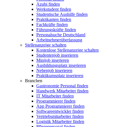
Azubi finden
Werkstudent finden
Studentische Aushilfe finden
Praktikanten finden
Fachkräfte finden
Führungskräfte finden
Personalsuche Deutschland
Arbeitnehmerüberlassung
Stellenanzeige schalten
Kostenlose Stellenanzeige schalten
Studentenjob inserieren
Minijob inserieren
Ausbildungsplatz inserieren
Nebenjob inserieren
Praktikumsplatz inserieren
Branchen
Gastronomie Personal finden
Handwerk Mitarbeiter finden
IT Mitarbeiter finden
Programmierer finden
App Programmierer finden
Softwareentwickler finden
Vertriebsmitarbeiter finden
Logistik Mitarbeiter finden
Pflegepersonal finden