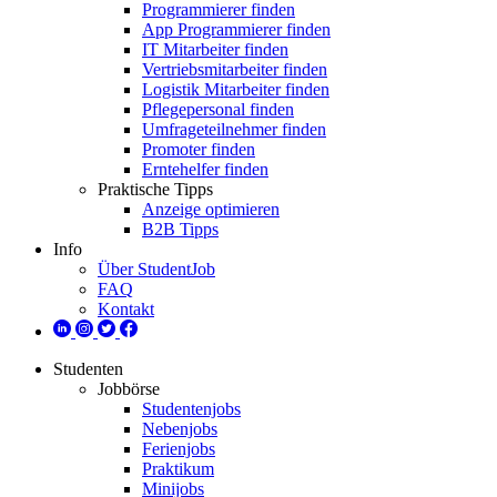
Programmierer finden
App Programmierer finden
IT Mitarbeiter finden
Vertriebsmitarbeiter finden
Logistik Mitarbeiter finden
Pflegepersonal finden
Umfrageteilnehmer finden
Promoter finden
Erntehelfer finden
Praktische Tipps
Anzeige optimieren
B2B Tipps
Info
Über StudentJob
FAQ
Kontakt
Studenten
Jobbörse
Studentenjobs
Nebenjobs
Ferienjobs
Praktikum
Minijobs