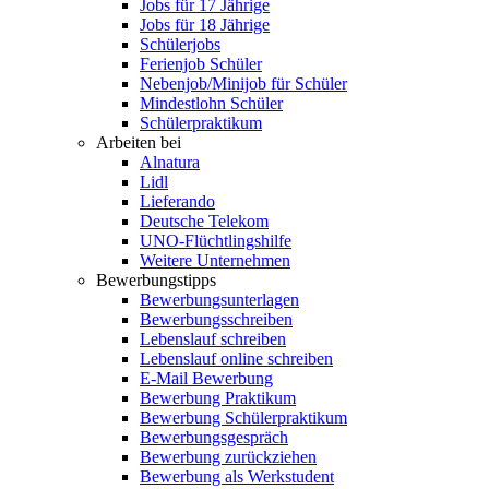
Jobs für 17 Jährige
Jobs für 18 Jährige
Schülerjobs
Ferienjob Schüler
Nebenjob/Minijob für Schüler
Mindestlohn Schüler
Schülerpraktikum
Arbeiten bei
Alnatura
Lidl
Lieferando
Deutsche Telekom
UNO-Flüchtlingshilfe
Weitere Unternehmen
Bewerbungstipps
Bewerbungsunterlagen
Bewerbungsschreiben
Lebenslauf schreiben
Lebenslauf online schreiben
E-Mail Bewerbung
Bewerbung Praktikum
Bewerbung Schülerpraktikum
Bewerbungsgespräch
Bewerbung zurückziehen
Bewerbung als Werkstudent