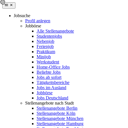
Jobsuche
Profil anlegen
Jobbörse
Alle Stellenangebote
Studentenjobs
Nebenjob
Ferienjob
Praktikum
Minijob
Werkstudent
Home-Office Jobs
Beliebte Jobs
Jobs ab sofort
Tätigkeitsbereiche
Jobs im Ausland
Jobbörse
Jobs Deutschland
Stellenangebote nach Stadt
Stellenangebote Berlin
Stellenangebote Köln
Stellenangebote München
Stellenangebote Hamburg