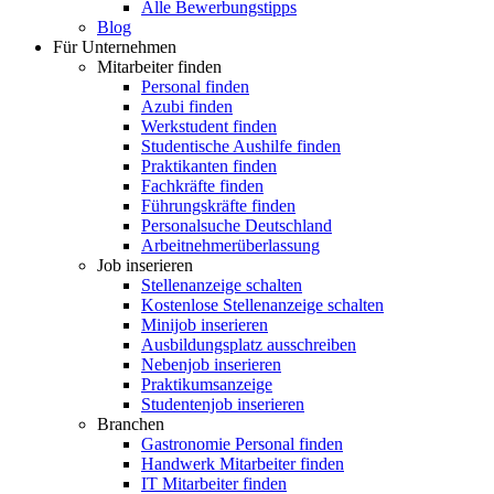
Alle Bewerbungstipps
Blog
Für Unternehmen
Mitarbeiter finden
Personal finden
Azubi finden
Werkstudent finden
Studentische Aushilfe finden
Praktikanten finden
Fachkräfte finden
Führungskräfte finden
Personalsuche Deutschland
Arbeitnehmerüberlassung
Job inserieren
Stellenanzeige schalten
Kostenlose Stellenanzeige schalten
Minijob inserieren
Ausbildungsplatz ausschreiben
Nebenjob inserieren
Praktikumsanzeige
Studentenjob inserieren
Branchen
Gastronomie Personal finden
Handwerk Mitarbeiter finden
IT Mitarbeiter finden