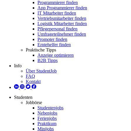
Programmierer finden
App Programmierer finden
IT Mitarbeiter finden
Vertriebsmitarbeiter finden
Logistik Mitarbeiter finden
Pflegepersonal finden
Umfrageteilnehmer finden
Promoter finden
Erntehelfer finden
Praktische Tipps
Anzeige optimieren
B2B Tipps
Info
Über StudentJob
FAQ
Kontakt
Studenten
Jobbörse
Studentenjobs
Nebenjobs
Ferienjobs
Praktikum
Minijobs