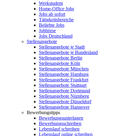
Werkstudent
Home-Office Jobs
Jobs ab sofort
Tätigkeitsbereiche
Beliebte Jobs
Jobbörse
Jobs Deutschland
Stellenangebote
Stellenangebote je Stadt
Stellenangebote je Bundesland
Stellenangebote Berlin
Stellenangebote Köln
Stellenangebote München
Stellenangebote Hamburg
Stellenangebote Frankfurt
Stellenangebote Stuttgart
Stellenangebote Dortmund
Stellenangebote Nürnberg
Stellenangebote Düsseldorf
Stellenangebote Hannover
Bewerbungstipps
Bewerbungsunterlagen
Bewerbungsschreiben
Lebenslauf schreiben
Lebenslauf online schreiben