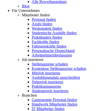
Alle Bewerbungstipps
Blog
Für Unternehmen
Mitarbeiter finden
Personal finden
Azubi finden
Werkstudent finden
Studentische Aushilfe finden
Praktikanten finden
Fachkräfte finden
Führungskräfte finden
Personalsuche Deutschland
Arbeitnehmerüberlassung
Job inserieren
Stellenanzeige schalten
Kostenlose Stellenanzeige schalten
Minijob inserieren
Ausbildungsplatz ausschreiben
Nebenjob inserieren
Praktikumsanzeige
Studentenjob inserieren
Branchen
Gastronomie Personal finden
Handwerk Mitarbeiter finden
IT Mitarbeiter finden