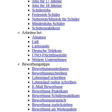
Jobs für 17 Jährige
Jobs für 18 Jährige
Schülerjobs
Ferienjob Schüler
Nebenjob/Minijob für Schüler
Mindestlohn Schüler
Schülerpraktikum
Arbeiten bei
Alnatura
Lidl
Lieferando
Deutsche Telekom
UNO-Flüchtlingshilfe
Weitere Unternehmen
Bewerbungstipps
Bewerbungsunterlagen
Bewerbungsschreiben
Lebenslauf schreiben
Lebenslauf online schreiben
E-Mail Bewerbung
Bewerbung Praktikum
Bewerbung Schülerpraktikum
Bewerbungsgespräch
Bewerbung zurückziehen
Bewerbung als Werkstudent