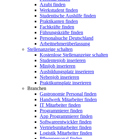
Azubi finden
Werkstudent finden
Studentische Aushilfe finden
Praktikanten finden
Fachkräfte finden
Führungskräfte finden
Personalsuche Deutschland
Arbeitnehmerüberlassung
Stellenanzeige schalten
Kostenlose Stellenanzeige schalten
Studentenjob inserieren
Minijob inserieren
Ausbildungsplatz inserieren
Nebenjob inserieren
Praktikumsplatz inserieren
Branchen
Gastronomie Personal finden
Handwerk Mitarbeiter finden
IT Mitarbeiter finden
Programmierer finden
App Programmierer finden
Softwareentwickler finden
Vertriebsmitarbeiter finden
Logistik Mitarbeiter finden
Pflegepersonal finden