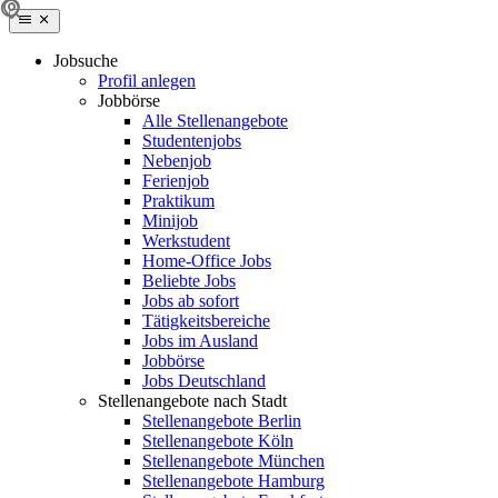
Jobsuche
Profil anlegen
Jobbörse
Alle Stellenangebote
Studentenjobs
Nebenjob
Ferienjob
Praktikum
Minijob
Werkstudent
Home-Office Jobs
Beliebte Jobs
Jobs ab sofort
Tätigkeitsbereiche
Jobs im Ausland
Jobbörse
Jobs Deutschland
Stellenangebote nach Stadt
Stellenangebote Berlin
Stellenangebote Köln
Stellenangebote München
Stellenangebote Hamburg