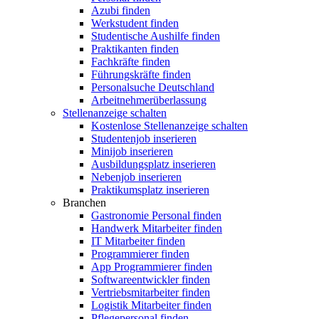
Azubi finden
Werkstudent finden
Studentische Aushilfe finden
Praktikanten finden
Fachkräfte finden
Führungskräfte finden
Personalsuche Deutschland
Arbeitnehmerüberlassung
Stellenanzeige schalten
Kostenlose Stellenanzeige schalten
Studentenjob inserieren
Minijob inserieren
Ausbildungsplatz inserieren
Nebenjob inserieren
Praktikumsplatz inserieren
Branchen
Gastronomie Personal finden
Handwerk Mitarbeiter finden
IT Mitarbeiter finden
Programmierer finden
App Programmierer finden
Softwareentwickler finden
Vertriebsmitarbeiter finden
Logistik Mitarbeiter finden
Pflegepersonal finden