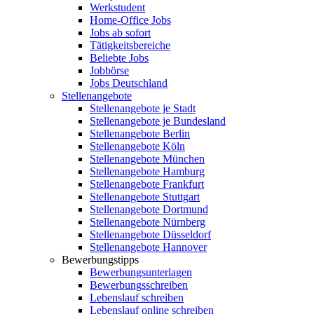
Werkstudent
Home-Office Jobs
Jobs ab sofort
Tätigkeitsbereiche
Beliebte Jobs
Jobbörse
Jobs Deutschland
Stellenangebote
Stellenangebote je Stadt
Stellenangebote je Bundesland
Stellenangebote Berlin
Stellenangebote Köln
Stellenangebote München
Stellenangebote Hamburg
Stellenangebote Frankfurt
Stellenangebote Stuttgart
Stellenangebote Dortmund
Stellenangebote Nürnberg
Stellenangebote Düsseldorf
Stellenangebote Hannover
Bewerbungstipps
Bewerbungsunterlagen
Bewerbungsschreiben
Lebenslauf schreiben
Lebenslauf online schreiben