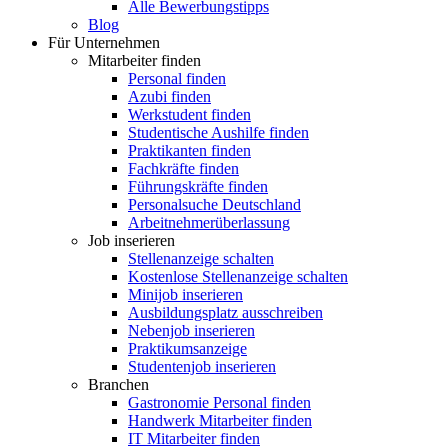
Alle Bewerbungstipps
Blog
Für Unternehmen
Mitarbeiter finden
Personal finden
Azubi finden
Werkstudent finden
Studentische Aushilfe finden
Praktikanten finden
Fachkräfte finden
Führungskräfte finden
Personalsuche Deutschland
Arbeitnehmerüberlassung
Job inserieren
Stellenanzeige schalten
Kostenlose Stellenanzeige schalten
Minijob inserieren
Ausbildungsplatz ausschreiben
Nebenjob inserieren
Praktikumsanzeige
Studentenjob inserieren
Branchen
Gastronomie Personal finden
Handwerk Mitarbeiter finden
IT Mitarbeiter finden