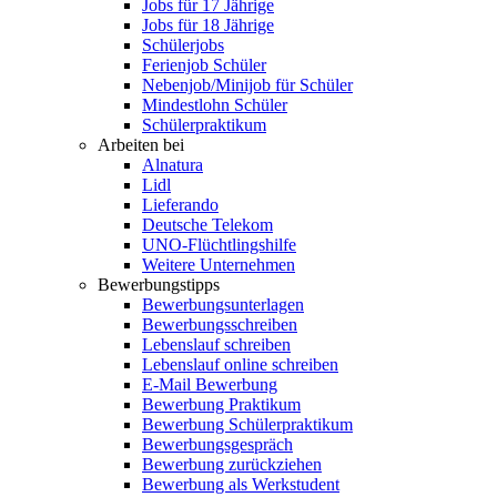
Jobs für 17 Jährige
Jobs für 18 Jährige
Schülerjobs
Ferienjob Schüler
Nebenjob/Minijob für Schüler
Mindestlohn Schüler
Schülerpraktikum
Arbeiten bei
Alnatura
Lidl
Lieferando
Deutsche Telekom
UNO-Flüchtlingshilfe
Weitere Unternehmen
Bewerbungstipps
Bewerbungsunterlagen
Bewerbungsschreiben
Lebenslauf schreiben
Lebenslauf online schreiben
E-Mail Bewerbung
Bewerbung Praktikum
Bewerbung Schülerpraktikum
Bewerbungsgespräch
Bewerbung zurückziehen
Bewerbung als Werkstudent