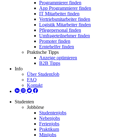
Programmierer finden
App Programmierer finden
IT Mitarbeiter finden
Vertriebsmitarbeiter finden
Logistik Mitarbeiter finden
Pflegepersonal finden
Umfrageteilnehmer finden
Promoter finden
Erntehelfer finden
Praktische Tipps
Anzeige optimieren
B2B Tipps
Info
Über StudentJob
FAQ
Kontakt
Studenten
Jobbörse
Studentenjobs
Nebenjobs
Ferienjobs
Praktikum
Minijobs