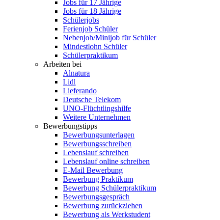
Jobs für 17 Jährige
Jobs für 18 Jährige
Schülerjobs
Ferienjob Schüler
Nebenjob/Minijob für Schüler
Mindestlohn Schüler
Schülerpraktikum
Arbeiten bei
Alnatura
Lidl
Lieferando
Deutsche Telekom
UNO-Flüchtlingshilfe
Weitere Unternehmen
Bewerbungstipps
Bewerbungsunterlagen
Bewerbungsschreiben
Lebenslauf schreiben
Lebenslauf online schreiben
E-Mail Bewerbung
Bewerbung Praktikum
Bewerbung Schülerpraktikum
Bewerbungsgespräch
Bewerbung zurückziehen
Bewerbung als Werkstudent