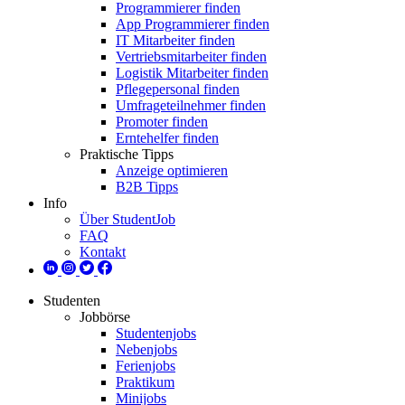
Programmierer finden
App Programmierer finden
IT Mitarbeiter finden
Vertriebsmitarbeiter finden
Logistik Mitarbeiter finden
Pflegepersonal finden
Umfrageteilnehmer finden
Promoter finden
Erntehelfer finden
Praktische Tipps
Anzeige optimieren
B2B Tipps
Info
Über StudentJob
FAQ
Kontakt
Studenten
Jobbörse
Studentenjobs
Nebenjobs
Ferienjobs
Praktikum
Minijobs