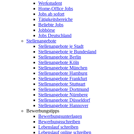
Werkstudent
Home-Office Jobs
Jobs ab sofort
Tätigkeitsbereiche
Beliebte Jobs
Jobbörse
Jobs Deutschland
Stellenangebote
Stellenangebote je Stadt
Stellenangebote je Bundesland
Stellenangebote Berlin
Stellenangebote Köln
Stellenangebote München
Stellenangebote Hamburg
Stellenangebote Frankfurt
Stellenangebote Stuttgart
Stellenangebote Dortmund
Stellenangebote Nürnberg
Stellenangebote Düsseldorf
Stellenangebote Hannover
Bewerbungstipps
Bewerbungsunterlagen
Bewerbungsschreiben
Lebenslauf schreiben
Lebenslauf online schreiben