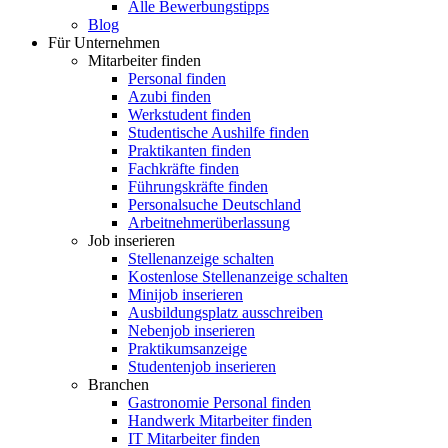
Alle Bewerbungstipps
Blog
Für Unternehmen
Mitarbeiter finden
Personal finden
Azubi finden
Werkstudent finden
Studentische Aushilfe finden
Praktikanten finden
Fachkräfte finden
Führungskräfte finden
Personalsuche Deutschland
Arbeitnehmerüberlassung
Job inserieren
Stellenanzeige schalten
Kostenlose Stellenanzeige schalten
Minijob inserieren
Ausbildungsplatz ausschreiben
Nebenjob inserieren
Praktikumsanzeige
Studentenjob inserieren
Branchen
Gastronomie Personal finden
Handwerk Mitarbeiter finden
IT Mitarbeiter finden