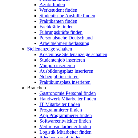
Azubi finden
Werkstudent finden
Studentische Aushilfe finden
Praktikanten finden
Fachkräfte finden
Führungskräfte finden
Personalsuche Deutschland
Arbeitnehmerüberlassung
Stellenanzeige schalten
Kostenlose Stellenanzeige schalten
Studentenjob inserieren
Minijob inserieren
Ausbildungsplatz inserieren
Nebenjob inserieren
Praktikumsplatz inserieren
Branchen
Gastronomie Personal finden
Handwerk Mitarbeiter finden
IT Mitarbeiter finden
Programmierer finden
App Programmierer finden
Softwareentwickler finden
Vertriebsmitarbeiter finden
Logistik Mitarbeiter finden
Pflegepersonal finden