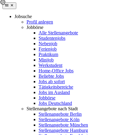
Jobsuche
Profil anlegen
Jobbörse
Alle Stellenangebote
Studentenjobs
Nebenjob
Ferienjob
Praktikum
Minijob
Werkstudent
Home-Office Jobs
Beliebte Jobs
Jobs ab sofort
Tätigkeitsbereiche
Jobs im Ausland
Jobbörse
Jobs Deutschland
Stellenangebote nach Stadt
Stellenangebote Berlin
Stellenangebote Köln
Stellenangebote München
Stellenangebote Hamburg