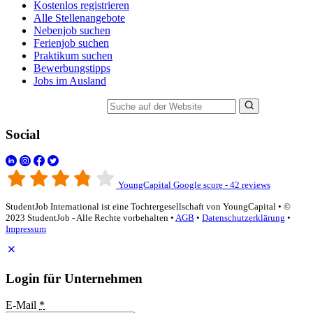
Kostenlos registrieren
Alle Stellenangebote
Nebenjob suchen
Ferienjob suchen
Praktikum suchen
Bewerbungstipps
Jobs im Ausland
Suche auf der Website
Social
YoungCapital Google score - 42 reviews
StudentJob International ist eine Tochtergesellschaft von YoungCapital • ©
2023 StudentJob - Alle Rechte vorbehalten •
AGB
•
Datenschutzerklärung
•
Impressum
Login für Unternehmen
E-Mail
*