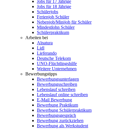
Jobs für 17 Jährige
Jobs für 18 Jährige
Schülerjobs
Ferienjob Schüler
Nebenjob/Minijob für Schüler
Mindestlohn Schüler
Schülerpraktikum
Arbeiten bei
Alnatura
Lidl
Lieferando
Deutsche Telekom
UNO-Flüchtlingshilfe
Weitere Unternehmen
Bewerbungstipps
Bewerbungsunterlagen
Bewerbungsschreiben
Lebenslauf schreiben
Lebenslauf online schreiben
E-Mail Bewerbung
Bewerbung Praktikum
Bewerbung Schülerpraktikum
Bewerbungsgespräch
Bewerbung zurückziehen
Bewerbung als Werkstudent