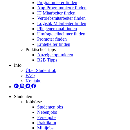
Programmierer finden
App Programmierer finden
IT Mitarbeiter finden
Vertriebsmitarbeiter finden
Logistik Mitarbeiter finden
Pflegepersonal finden
Umfrageteilnehmer finden
Promoter finden
Erntehelfer finden
Praktische Tipps
Anzeige optimieren
B2B Tipps
Info
Über StudentJob
FAQ
Kontakt
Studenten
Jobbörse
Studentenjobs
Nebenjobs
Ferienjobs
Praktikum
Minijobs