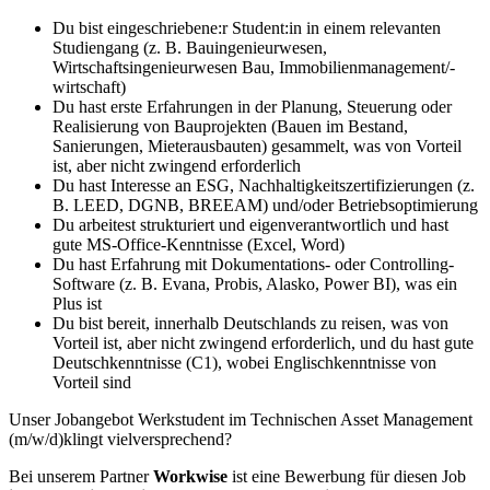
Du bist eingeschriebene:r Student:in in einem relevanten
Studiengang (z. B. Bauingenieurwesen,
Wirtschaftsingenieurwesen Bau, Immobilienmanagement/-
wirtschaft)
Du hast erste Erfahrungen in der Planung, Steuerung oder
Realisierung von Bauprojekten (Bauen im Bestand,
Sanierungen, Mieterausbauten) gesammelt, was von Vorteil
ist, aber nicht zwingend erforderlich
Du hast Interesse an ESG, Nachhaltigkeitszertifizierungen (z.
B. LEED, DGNB, BREEAM) und/oder Betriebsoptimierung
Du arbeitest strukturiert und eigenverantwortlich und hast
gute MS-Office-Kenntnisse (Excel, Word)
Du hast Erfahrung mit Dokumentations- oder Controlling-
Software (z. B. Evana, Probis, Alasko, Power BI), was ein
Plus ist
Du bist bereit, innerhalb Deutschlands zu reisen, was von
Vorteil ist, aber nicht zwingend erforderlich, und du hast gute
Deutschkenntnisse (C1), wobei Englischkenntnisse von
Vorteil sind
Unser Jobangebot Werkstudent im Technischen Asset Management
(m/w/d)klingt vielversprechend?
Bei unserem Partner
Workwise
ist eine Bewerbung für diesen Job