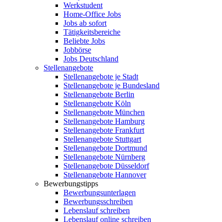
Werkstudent
Home-Office Jobs
Jobs ab sofort
Tätigkeitsbereiche
Beliebte Jobs
Jobbörse
Jobs Deutschland
Stellenangebote
Stellenangebote je Stadt
Stellenangebote je Bundesland
Stellenangebote Berlin
Stellenangebote Köln
Stellenangebote München
Stellenangebote Hamburg
Stellenangebote Frankfurt
Stellenangebote Stuttgart
Stellenangebote Dortmund
Stellenangebote Nürnberg
Stellenangebote Düsseldorf
Stellenangebote Hannover
Bewerbungstipps
Bewerbungsunterlagen
Bewerbungsschreiben
Lebenslauf schreiben
Lebenslauf online schreiben