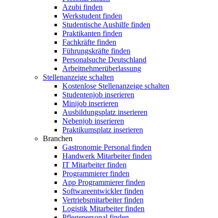
Azubi finden
Werkstudent finden
Studentische Aushilfe finden
Praktikanten finden
Fachkräfte finden
Führungskräfte finden
Personalsuche Deutschland
Arbeitnehmerüberlassung
Stellenanzeige schalten
Kostenlose Stellenanzeige schalten
Studentenjob inserieren
Minijob inserieren
Ausbildungsplatz inserieren
Nebenjob inserieren
Praktikumsplatz inserieren
Branchen
Gastronomie Personal finden
Handwerk Mitarbeiter finden
IT Mitarbeiter finden
Programmierer finden
App Programmierer finden
Softwareentwickler finden
Vertriebsmitarbeiter finden
Logistik Mitarbeiter finden
Pflegepersonal finden