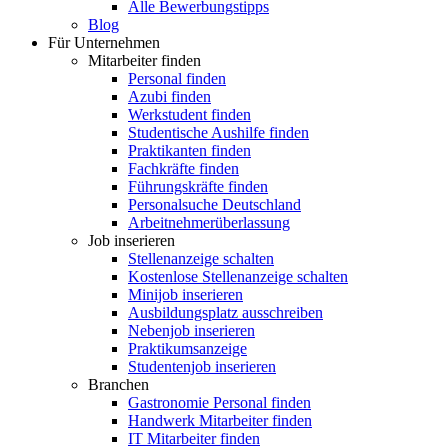
Alle Bewerbungstipps
Blog
Für Unternehmen
Mitarbeiter finden
Personal finden
Azubi finden
Werkstudent finden
Studentische Aushilfe finden
Praktikanten finden
Fachkräfte finden
Führungskräfte finden
Personalsuche Deutschland
Arbeitnehmerüberlassung
Job inserieren
Stellenanzeige schalten
Kostenlose Stellenanzeige schalten
Minijob inserieren
Ausbildungsplatz ausschreiben
Nebenjob inserieren
Praktikumsanzeige
Studentenjob inserieren
Branchen
Gastronomie Personal finden
Handwerk Mitarbeiter finden
IT Mitarbeiter finden