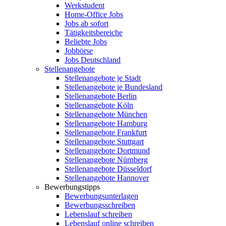
Werkstudent
Home-Office Jobs
Jobs ab sofort
Tätigkeitsbereiche
Beliebte Jobs
Jobbörse
Jobs Deutschland
Stellenangebote
Stellenangebote je Stadt
Stellenangebote je Bundesland
Stellenangebote Berlin
Stellenangebote Köln
Stellenangebote München
Stellenangebote Hamburg
Stellenangebote Frankfurt
Stellenangebote Stuttgart
Stellenangebote Dortmund
Stellenangebote Nürnberg
Stellenangebote Düsseldorf
Stellenangebote Hannover
Bewerbungstipps
Bewerbungsunterlagen
Bewerbungsschreiben
Lebenslauf schreiben
Lebenslauf online schreiben