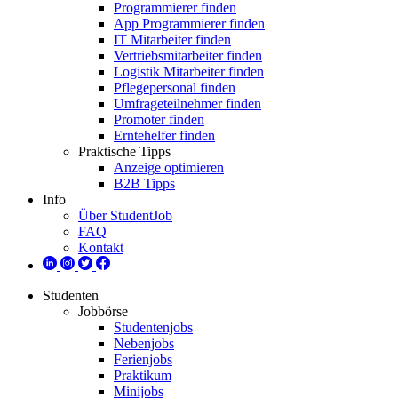
Programmierer finden
App Programmierer finden
IT Mitarbeiter finden
Vertriebsmitarbeiter finden
Logistik Mitarbeiter finden
Pflegepersonal finden
Umfrageteilnehmer finden
Promoter finden
Erntehelfer finden
Praktische Tipps
Anzeige optimieren
B2B Tipps
Info
Über StudentJob
FAQ
Kontakt
Studenten
Jobbörse
Studentenjobs
Nebenjobs
Ferienjobs
Praktikum
Minijobs