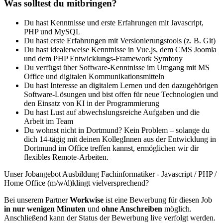
Was solltest du mitbringen?
Du hast Kenntnisse und erste Erfahrungen mit Javascript,
PHP und MySQL
Du hast erste Erfahrungen mit Versionierungstools (z. B. Git)
Du hast idealerweise Kenntnisse in Vue.js, dem CMS Joomla
und dem PHP Entwicklungs-Framework Symfony
Du verfügst über Software-Kenntnisse im Umgang mit MS
Office und digitalen Kommunikationsmitteln
Du hast Interesse an digitalem Lernen und den dazugehörigen
Software-Lösungen und bist offen für neue Technologien und
den Einsatz von KI in der Programmierung
Du hast Lust auf abwechslungsreiche Aufgaben und die
Arbeit im Team
Du wohnst nicht in Dortmund? Kein Problem – solange du
dich 14-tägig mit deinen KollegInnen aus der Entwicklung in
Dortmund im Office treffen kannst, ermöglichen wir dir
flexibles Remote-Arbeiten.
Unser Jobangebot Ausbildung Fachinformatiker - Javascript / PHP /
Home Office (m/w/d)klingt vielversprechend?
Bei unserem Partner
Workwise
ist eine Bewerbung für diesen Job
in nur wenigen Minuten
und
ohne Anschreiben
möglich.
Anschließend kann der Status der Bewerbung live verfolgt werden.