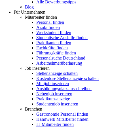
Alle Bewerbungstipps
Blog
Für Unternehmen
Mitarbeiter finden
Personal finden
Azubi finden
Werkstudent finden
Studentische Aushilfe finden
Praktikanten finden
Fachkräfte finden
Führungskräfte finden
Personalsuche Deutschland
Arbeitnehmerüberlassung
Job inserieren
Stellenanzeige schalten
Kostenlose Stellenanzeige schalten
Minijob inserieren
Ausbildungsplatz ausschreiben
Nebenjob inserieren
Praktikumsanzeige
Studentenjob inserieren
Branchen
Gastronomie Personal finden
Handwerk Mitarbeiter finden
IT Mitarbeiter finden