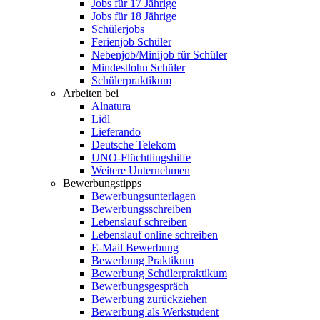
Jobs für 17 Jährige
Jobs für 18 Jährige
Schülerjobs
Ferienjob Schüler
Nebenjob/Minijob für Schüler
Mindestlohn Schüler
Schülerpraktikum
Arbeiten bei
Alnatura
Lidl
Lieferando
Deutsche Telekom
UNO-Flüchtlingshilfe
Weitere Unternehmen
Bewerbungstipps
Bewerbungsunterlagen
Bewerbungsschreiben
Lebenslauf schreiben
Lebenslauf online schreiben
E-Mail Bewerbung
Bewerbung Praktikum
Bewerbung Schülerpraktikum
Bewerbungsgespräch
Bewerbung zurückziehen
Bewerbung als Werkstudent