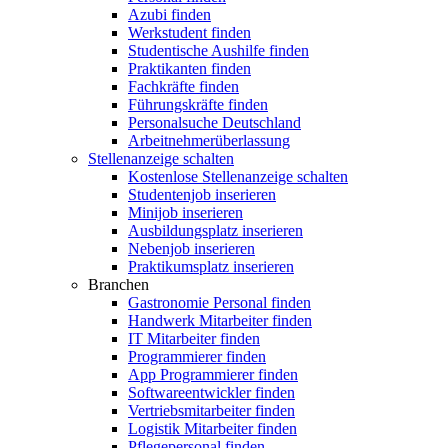
Azubi finden
Werkstudent finden
Studentische Aushilfe finden
Praktikanten finden
Fachkräfte finden
Führungskräfte finden
Personalsuche Deutschland
Arbeitnehmerüberlassung
Stellenanzeige schalten
Kostenlose Stellenanzeige schalten
Studentenjob inserieren
Minijob inserieren
Ausbildungsplatz inserieren
Nebenjob inserieren
Praktikumsplatz inserieren
Branchen
Gastronomie Personal finden
Handwerk Mitarbeiter finden
IT Mitarbeiter finden
Programmierer finden
App Programmierer finden
Softwareentwickler finden
Vertriebsmitarbeiter finden
Logistik Mitarbeiter finden
Pflegepersonal finden