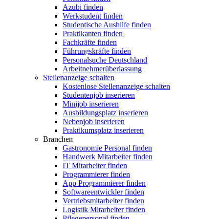
Azubi finden
Werkstudent finden
Studentische Aushilfe finden
Praktikanten finden
Fachkräfte finden
Führungskräfte finden
Personalsuche Deutschland
Arbeitnehmerüberlassung
Stellenanzeige schalten
Kostenlose Stellenanzeige schalten
Studentenjob inserieren
Minijob inserieren
Ausbildungsplatz inserieren
Nebenjob inserieren
Praktikumsplatz inserieren
Branchen
Gastronomie Personal finden
Handwerk Mitarbeiter finden
IT Mitarbeiter finden
Programmierer finden
App Programmierer finden
Softwareentwickler finden
Vertriebsmitarbeiter finden
Logistik Mitarbeiter finden
Pflegepersonal finden