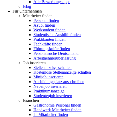
Alle Bewerbungstipps
Blog
Für Unternehmen
Mitarbeiter finden
Personal finden
Azubi finden
Werkstudent finden
Studentische Aushilfe finden
Praktikanten finden
Fachkräfte finden
Führungskräfte finden
Personalsuche Deutschland
Arbeitnehmerüberlassung
Job inserieren
Stellenanzeige schalten
Kostenlose Stellenanzeige schalten
Minijob inserieren
Ausbildungsplatz ausschreiben
Nebenjob inserieren
Praktikumsanzeige
Studentenjob inserieren
Branchen
Gastronomie Personal finden
Handwerk Mitarbeiter finden
IT Mitarbeiter finden