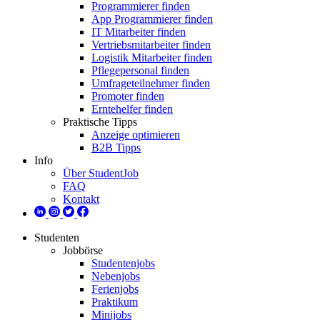
Programmierer finden
App Programmierer finden
IT Mitarbeiter finden
Vertriebsmitarbeiter finden
Logistik Mitarbeiter finden
Pflegepersonal finden
Umfrageteilnehmer finden
Promoter finden
Erntehelfer finden
Praktische Tipps
Anzeige optimieren
B2B Tipps
Info
Über StudentJob
FAQ
Kontakt
Studenten
Jobbörse
Studentenjobs
Nebenjobs
Ferienjobs
Praktikum
Minijobs