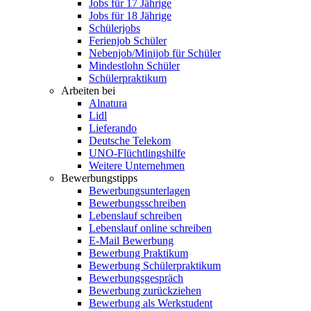
Jobs für 17 Jährige
Jobs für 18 Jährige
Schülerjobs
Ferienjob Schüler
Nebenjob/Minijob für Schüler
Mindestlohn Schüler
Schülerpraktikum
Arbeiten bei
Alnatura
Lidl
Lieferando
Deutsche Telekom
UNO-Flüchtlingshilfe
Weitere Unternehmen
Bewerbungstipps
Bewerbungsunterlagen
Bewerbungsschreiben
Lebenslauf schreiben
Lebenslauf online schreiben
E-Mail Bewerbung
Bewerbung Praktikum
Bewerbung Schülerpraktikum
Bewerbungsgespräch
Bewerbung zurückziehen
Bewerbung als Werkstudent