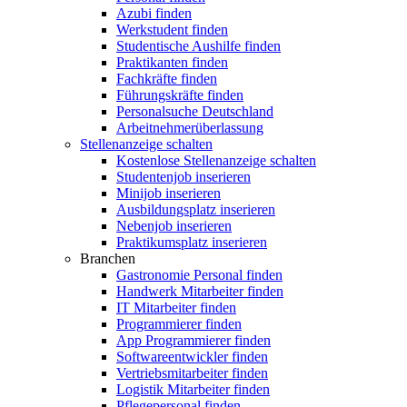
Azubi finden
Werkstudent finden
Studentische Aushilfe finden
Praktikanten finden
Fachkräfte finden
Führungskräfte finden
Personalsuche Deutschland
Arbeitnehmerüberlassung
Stellenanzeige schalten
Kostenlose Stellenanzeige schalten
Studentenjob inserieren
Minijob inserieren
Ausbildungsplatz inserieren
Nebenjob inserieren
Praktikumsplatz inserieren
Branchen
Gastronomie Personal finden
Handwerk Mitarbeiter finden
IT Mitarbeiter finden
Programmierer finden
App Programmierer finden
Softwareentwickler finden
Vertriebsmitarbeiter finden
Logistik Mitarbeiter finden
Pflegepersonal finden