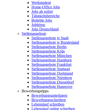
Werkstudent
Home-Office Jobs
Jobs ab sofort
Tätigkeitsbereiche
Beliebte Jobs
Jobbörse
Jobs Deutschland
Stellenangebote
Stellenangebote je Stadt
Stellenangebote je Bundesland
Stellenangebote Berlin
Stellenangebote Köln
Stellenangebote München
Stellenangebote Hamburg
Stellenangebote Frankfurt
Stellenangebote Stuttgart
Stellenangebote Dortmund
Stellenangebote Nürnberg
Stellenangebote Düsseldorf
Stellenangebote Hannover
Bewerbungstipps
Bewerbungsunterlagen
Bewerbungsschreiben
Lebenslauf schreiben
Lebenslauf online schreiben