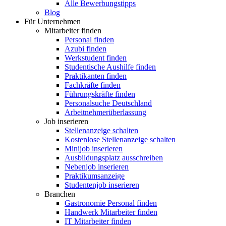
Alle Bewerbungstipps
Blog
Für Unternehmen
Mitarbeiter finden
Personal finden
Azubi finden
Werkstudent finden
Studentische Aushilfe finden
Praktikanten finden
Fachkräfte finden
Führungskräfte finden
Personalsuche Deutschland
Arbeitnehmerüberlassung
Job inserieren
Stellenanzeige schalten
Kostenlose Stellenanzeige schalten
Minijob inserieren
Ausbildungsplatz ausschreiben
Nebenjob inserieren
Praktikumsanzeige
Studentenjob inserieren
Branchen
Gastronomie Personal finden
Handwerk Mitarbeiter finden
IT Mitarbeiter finden