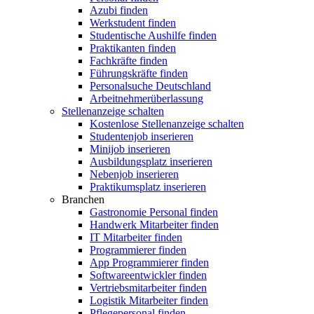
Azubi finden
Werkstudent finden
Studentische Aushilfe finden
Praktikanten finden
Fachkräfte finden
Führungskräfte finden
Personalsuche Deutschland
Arbeitnehmerüberlassung
Stellenanzeige schalten
Kostenlose Stellenanzeige schalten
Studentenjob inserieren
Minijob inserieren
Ausbildungsplatz inserieren
Nebenjob inserieren
Praktikumsplatz inserieren
Branchen
Gastronomie Personal finden
Handwerk Mitarbeiter finden
IT Mitarbeiter finden
Programmierer finden
App Programmierer finden
Softwareentwickler finden
Vertriebsmitarbeiter finden
Logistik Mitarbeiter finden
Pflegepersonal finden