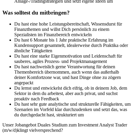
Anlage-/Tradingstrategien und setzt eigene Ideen um
Was solltest du mitbringen?
Du hast eine hohe Leistungsbereitschaft, Wissensdurst für
Finanzthemen und willst Dich persönlich zu einem
Spezialisten im Finanzbereich entwickeln
Du hast 6 Monate bis 1 Jahr praktische Erfahrung im
Kundensupport gesammelt, idealerweise durch Praktika oder
ähnliche Tätigkeiten
Du hast eine starke Eigenmotivation und Leidenschaft für
sauberes, agiles Prozess- und Projektmanagement
Du hast nachweislich gerne Verantwortung für deinen
Themenbereich übernommen, auch wenn das außerhalb
deiner Komfortzone war, und hast Dinge ohne zu zögern
angepackt
Du lernst und entwickelst dich eifrig, ob in deinem Job, dem
Sektor in dem du arbeitest, aber auch privat, und suchst
proaktiv nach Feedback
Du hast sehr gute analytische und strukturelle Fähigkeiten, um
Szenarien im Vorfeld klar durchzudenken und setzt das, was
du durchgedacht hast, strukturiert um
Unser Jobangebot Duales Studium zum Investment Analyst Trader
(m/w/d)klingt vielversprechend?