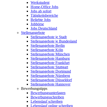
Werkstudent
Home-Office Jobs
Jobs ab sofort
Tätigkeitsbereiche
Beliebte Jobs
Jobbörse
Jobs Deutschland
Stellenangebote
Stellenangebote je Stadt
Stellenangebote je Bundesland
Stellenangebote Berlin
Stellenangebote Köln
Stellenangebote München
Stellenangebote Hamburg
Stellenangebote Frankfurt
Stellenangebote Stuttgart
Stellenangebote Dortmund
Stellenangebote Nürnberg
Stellenangebote Düsseldorf
Stellenangebote Hannover
Bewerbungstipps
Bewerbungsunterlagen
Bewerbungsschreiben
Lebenslauf schreiben
Lebenslauf online schreiben