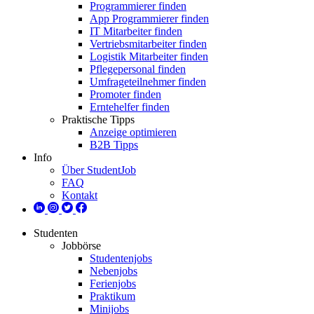
Programmierer finden
App Programmierer finden
IT Mitarbeiter finden
Vertriebsmitarbeiter finden
Logistik Mitarbeiter finden
Pflegepersonal finden
Umfrageteilnehmer finden
Promoter finden
Erntehelfer finden
Praktische Tipps
Anzeige optimieren
B2B Tipps
Info
Über StudentJob
FAQ
Kontakt
Studenten
Jobbörse
Studentenjobs
Nebenjobs
Ferienjobs
Praktikum
Minijobs