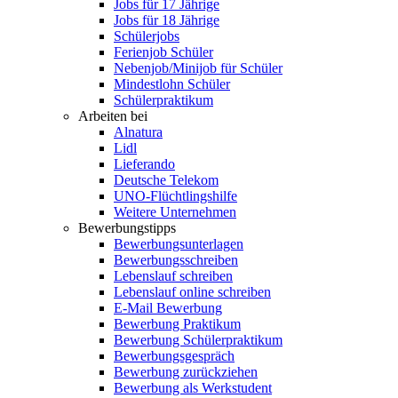
Jobs für 17 Jährige
Jobs für 18 Jährige
Schülerjobs
Ferienjob Schüler
Nebenjob/Minijob für Schüler
Mindestlohn Schüler
Schülerpraktikum
Arbeiten bei
Alnatura
Lidl
Lieferando
Deutsche Telekom
UNO-Flüchtlingshilfe
Weitere Unternehmen
Bewerbungstipps
Bewerbungsunterlagen
Bewerbungsschreiben
Lebenslauf schreiben
Lebenslauf online schreiben
E-Mail Bewerbung
Bewerbung Praktikum
Bewerbung Schülerpraktikum
Bewerbungsgespräch
Bewerbung zurückziehen
Bewerbung als Werkstudent