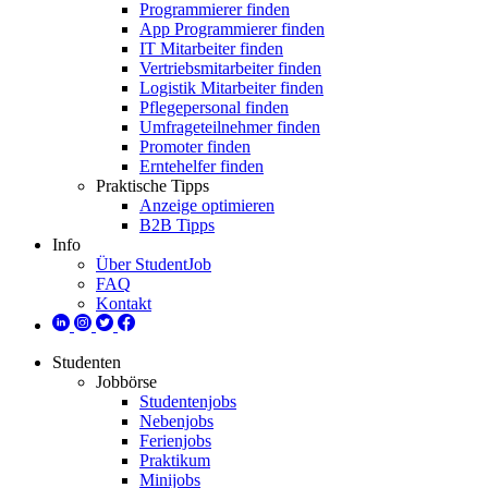
Programmierer finden
App Programmierer finden
IT Mitarbeiter finden
Vertriebsmitarbeiter finden
Logistik Mitarbeiter finden
Pflegepersonal finden
Umfrageteilnehmer finden
Promoter finden
Erntehelfer finden
Praktische Tipps
Anzeige optimieren
B2B Tipps
Info
Über StudentJob
FAQ
Kontakt
Studenten
Jobbörse
Studentenjobs
Nebenjobs
Ferienjobs
Praktikum
Minijobs