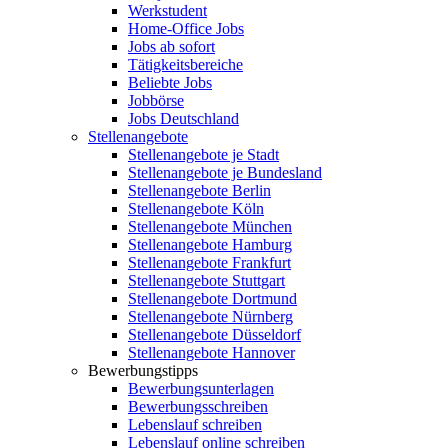
Werkstudent
Home-Office Jobs
Jobs ab sofort
Tätigkeitsbereiche
Beliebte Jobs
Jobbörse
Jobs Deutschland
Stellenangebote
Stellenangebote je Stadt
Stellenangebote je Bundesland
Stellenangebote Berlin
Stellenangebote Köln
Stellenangebote München
Stellenangebote Hamburg
Stellenangebote Frankfurt
Stellenangebote Stuttgart
Stellenangebote Dortmund
Stellenangebote Nürnberg
Stellenangebote Düsseldorf
Stellenangebote Hannover
Bewerbungstipps
Bewerbungsunterlagen
Bewerbungsschreiben
Lebenslauf schreiben
Lebenslauf online schreiben