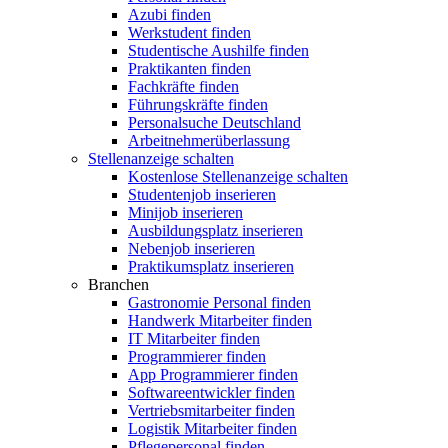
Azubi finden
Werkstudent finden
Studentische Aushilfe finden
Praktikanten finden
Fachkräfte finden
Führungskräfte finden
Personalsuche Deutschland
Arbeitnehmerüberlassung
Stellenanzeige schalten
Kostenlose Stellenanzeige schalten
Studentenjob inserieren
Minijob inserieren
Ausbildungsplatz inserieren
Nebenjob inserieren
Praktikumsplatz inserieren
Branchen
Gastronomie Personal finden
Handwerk Mitarbeiter finden
IT Mitarbeiter finden
Programmierer finden
App Programmierer finden
Softwareentwickler finden
Vertriebsmitarbeiter finden
Logistik Mitarbeiter finden
Pflegepersonal finden