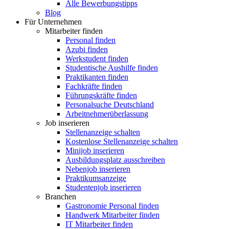
Alle Bewerbungstipps
Blog
Für Unternehmen
Mitarbeiter finden
Personal finden
Azubi finden
Werkstudent finden
Studentische Aushilfe finden
Praktikanten finden
Fachkräfte finden
Führungskräfte finden
Personalsuche Deutschland
Arbeitnehmerüberlassung
Job inserieren
Stellenanzeige schalten
Kostenlose Stellenanzeige schalten
Minijob inserieren
Ausbildungsplatz ausschreiben
Nebenjob inserieren
Praktikumsanzeige
Studentenjob inserieren
Branchen
Gastronomie Personal finden
Handwerk Mitarbeiter finden
IT Mitarbeiter finden