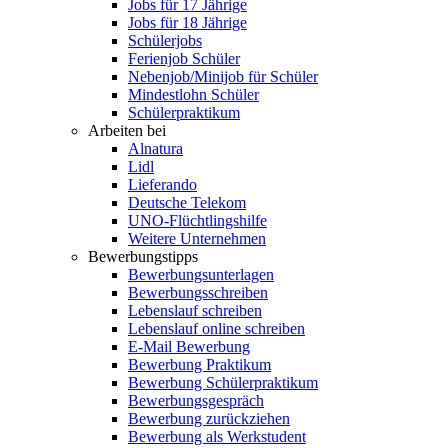
Jobs für 17 Jährige
Jobs für 18 Jährige
Schülerjobs
Ferienjob Schüler
Nebenjob/Minijob für Schüler
Mindestlohn Schüler
Schülerpraktikum
Arbeiten bei
Alnatura
Lidl
Lieferando
Deutsche Telekom
UNO-Flüchtlingshilfe
Weitere Unternehmen
Bewerbungstipps
Bewerbungsunterlagen
Bewerbungsschreiben
Lebenslauf schreiben
Lebenslauf online schreiben
E-Mail Bewerbung
Bewerbung Praktikum
Bewerbung Schülerpraktikum
Bewerbungsgespräch
Bewerbung zurückziehen
Bewerbung als Werkstudent