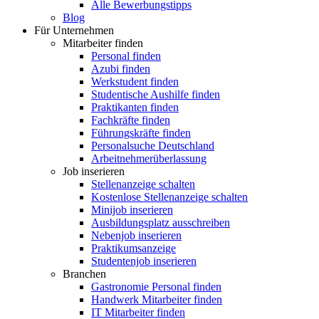
Alle Bewerbungstipps
Blog
Für Unternehmen
Mitarbeiter finden
Personal finden
Azubi finden
Werkstudent finden
Studentische Aushilfe finden
Praktikanten finden
Fachkräfte finden
Führungskräfte finden
Personalsuche Deutschland
Arbeitnehmerüberlassung
Job inserieren
Stellenanzeige schalten
Kostenlose Stellenanzeige schalten
Minijob inserieren
Ausbildungsplatz ausschreiben
Nebenjob inserieren
Praktikumsanzeige
Studentenjob inserieren
Branchen
Gastronomie Personal finden
Handwerk Mitarbeiter finden
IT Mitarbeiter finden