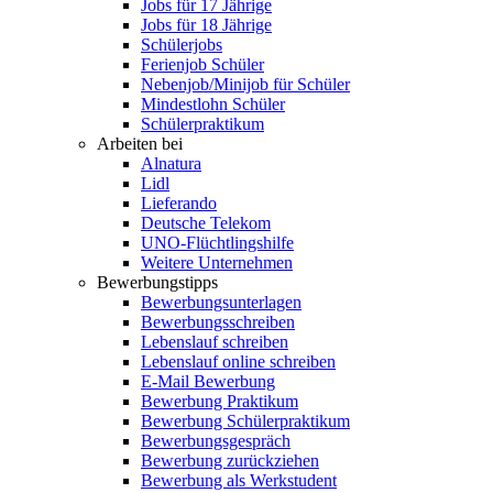
Jobs für 17 Jährige
Jobs für 18 Jährige
Schülerjobs
Ferienjob Schüler
Nebenjob/Minijob für Schüler
Mindestlohn Schüler
Schülerpraktikum
Arbeiten bei
Alnatura
Lidl
Lieferando
Deutsche Telekom
UNO-Flüchtlingshilfe
Weitere Unternehmen
Bewerbungstipps
Bewerbungsunterlagen
Bewerbungsschreiben
Lebenslauf schreiben
Lebenslauf online schreiben
E-Mail Bewerbung
Bewerbung Praktikum
Bewerbung Schülerpraktikum
Bewerbungsgespräch
Bewerbung zurückziehen
Bewerbung als Werkstudent