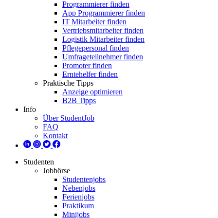
Programmierer finden
App Programmierer finden
IT Mitarbeiter finden
Vertriebsmitarbeiter finden
Logistik Mitarbeiter finden
Pflegepersonal finden
Umfrageteilnehmer finden
Promoter finden
Erntehelfer finden
Praktische Tipps
Anzeige optimieren
B2B Tipps
Info
Über StudentJob
FAQ
Kontakt
Studenten
Jobbörse
Studentenjobs
Nebenjobs
Ferienjobs
Praktikum
Minijobs