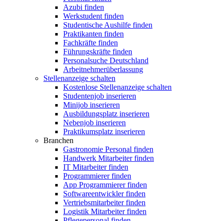
Azubi finden
Werkstudent finden
Studentische Aushilfe finden
Praktikanten finden
Fachkräfte finden
Führungskräfte finden
Personalsuche Deutschland
Arbeitnehmerüberlassung
Stellenanzeige schalten
Kostenlose Stellenanzeige schalten
Studentenjob inserieren
Minijob inserieren
Ausbildungsplatz inserieren
Nebenjob inserieren
Praktikumsplatz inserieren
Branchen
Gastronomie Personal finden
Handwerk Mitarbeiter finden
IT Mitarbeiter finden
Programmierer finden
App Programmierer finden
Softwareentwickler finden
Vertriebsmitarbeiter finden
Logistik Mitarbeiter finden
Pflegepersonal finden