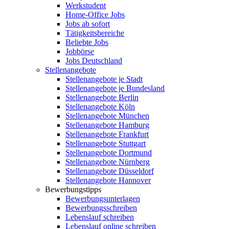
Werkstudent
Home-Office Jobs
Jobs ab sofort
Tätigkeitsbereiche
Beliebte Jobs
Jobbörse
Jobs Deutschland
Stellenangebote
Stellenangebote je Stadt
Stellenangebote je Bundesland
Stellenangebote Berlin
Stellenangebote Köln
Stellenangebote München
Stellenangebote Hamburg
Stellenangebote Frankfurt
Stellenangebote Stuttgart
Stellenangebote Dortmund
Stellenangebote Nürnberg
Stellenangebote Düsseldorf
Stellenangebote Hannover
Bewerbungstipps
Bewerbungsunterlagen
Bewerbungsschreiben
Lebenslauf schreiben
Lebenslauf online schreiben