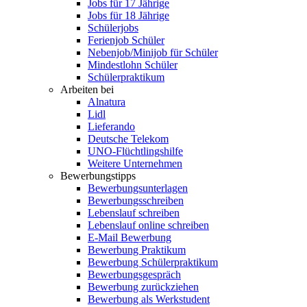
Jobs für 17 Jährige
Jobs für 18 Jährige
Schülerjobs
Ferienjob Schüler
Nebenjob/Minijob für Schüler
Mindestlohn Schüler
Schülerpraktikum
Arbeiten bei
Alnatura
Lidl
Lieferando
Deutsche Telekom
UNO-Flüchtlingshilfe
Weitere Unternehmen
Bewerbungstipps
Bewerbungsunterlagen
Bewerbungsschreiben
Lebenslauf schreiben
Lebenslauf online schreiben
E-Mail Bewerbung
Bewerbung Praktikum
Bewerbung Schülerpraktikum
Bewerbungsgespräch
Bewerbung zurückziehen
Bewerbung als Werkstudent