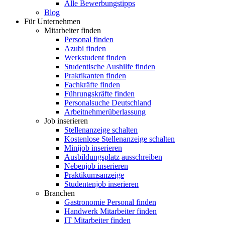
Alle Bewerbungstipps
Blog
Für Unternehmen
Mitarbeiter finden
Personal finden
Azubi finden
Werkstudent finden
Studentische Aushilfe finden
Praktikanten finden
Fachkräfte finden
Führungskräfte finden
Personalsuche Deutschland
Arbeitnehmerüberlassung
Job inserieren
Stellenanzeige schalten
Kostenlose Stellenanzeige schalten
Minijob inserieren
Ausbildungsplatz ausschreiben
Nebenjob inserieren
Praktikumsanzeige
Studentenjob inserieren
Branchen
Gastronomie Personal finden
Handwerk Mitarbeiter finden
IT Mitarbeiter finden