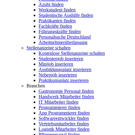
Azubi finden
Werkstudent finden
Studentische Aushilfe finden
Praktikanten finden
Fachkräfte finden
Führungskräfte finden
Personalsuche Deutschland
Arbeitnehmerüberlassung
Stellenanzeige schalten
Kostenlose Stellenanzeige schalten
Studentenjob inserieren
Minijob inserieren
Ausbildungsplatz inserieren
Nebenjob inserieren
Praktikumsplatz inserieren
Branchen
Gastronomie Personal finden
Handwerk Mitarbeiter finden
IT Mitarbeiter finden
Programmierer finden
App Programmierer finden
Softwareentwickler finden
Vertriebsmitarbeiter finden
Logistik Mitarbeiter finden
Pflegepersonal finden