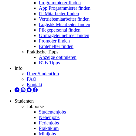
Programmierer finden
App Programmierer finden
IT Mitarbeiter finden
Vertriebsmitarbeiter finden
Logistik Mitarbeiter finden
Pflegepersonal finden
Umfrageteilnehmer finden
Promoter finden
Erntehelfer finden
Praktische Tipps
Anzeige optimieren
B2B Tipps
Info
Über StudentJob
FAQ
Kontakt
Studenten
Jobbörse
Studentenjobs
Nebenjobs
Ferienjobs
Praktikum
Minijobs