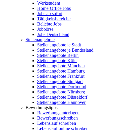
Werkstudent
Home-Office Jobs
Jobs ab sofort
Tätigkeitsbereiche
Beliebte Jobs
Jobbörse
Jobs Deutschland
Stellenangebote
Stellenangebote je Stadt
Stellenangebote je Bundesland
Stellenangebote Berlin
Stellenangebote Köln
Stellenangebote München
Stellenangebote Hamburg
Stellenangebote Frankfurt
Stellenangebote Stuttgart
Stellenangebote Dortmund
Stellenangebote Nürnberg
Stellenangebote Düsseldorf
Stellenangebote Hannover
Bewerbungstipps
Bewerbungsunterlagen
Bewerbungsschreiben
Lebenslauf schreiben
Lebenslauf online schreiben