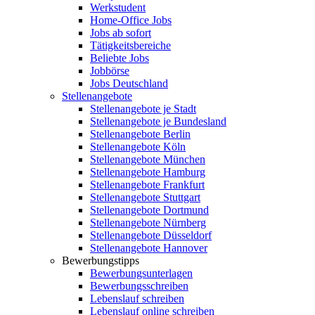
Werkstudent
Home-Office Jobs
Jobs ab sofort
Tätigkeitsbereiche
Beliebte Jobs
Jobbörse
Jobs Deutschland
Stellenangebote
Stellenangebote je Stadt
Stellenangebote je Bundesland
Stellenangebote Berlin
Stellenangebote Köln
Stellenangebote München
Stellenangebote Hamburg
Stellenangebote Frankfurt
Stellenangebote Stuttgart
Stellenangebote Dortmund
Stellenangebote Nürnberg
Stellenangebote Düsseldorf
Stellenangebote Hannover
Bewerbungstipps
Bewerbungsunterlagen
Bewerbungsschreiben
Lebenslauf schreiben
Lebenslauf online schreiben