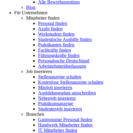
Alle Bewerbungstipps
Blog
Für Unternehmen
Mitarbeiter finden
Personal finden
Azubi finden
Werkstudent finden
Studentische Aushilfe finden
Praktikanten finden
Fachkräfte finden
Führungskräfte finden
Personalsuche Deutschland
Arbeitnehmerüberlassung
Job inserieren
Stellenanzeige schalten
Kostenlose Stellenanzeige schalten
Minijob inserieren
Ausbildungsplatz ausschreiben
Nebenjob inserieren
Praktikumsanzeige
Studentenjob inserieren
Branchen
Gastronomie Personal finden
Handwerk Mitarbeiter finden
IT Mitarbeiter finden