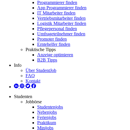
Programmierer finden
App Programmierer finden
IT Mitarbeiter finden
Vertriebsmitarbeiter finden
Logistik Mitarbeiter finden
Pflegepersonal finden
Umfrageteilnehmer finden
Promoter finden
Erntehelfer finden
Praktische Tipps
Anzeige optimieren
B2B Tipps
Info
Über StudentJob
FAQ
Kontakt
Studenten
Jobbörse
Studentenjobs
Nebenjobs
Ferienjobs
Praktikum
Minijobs