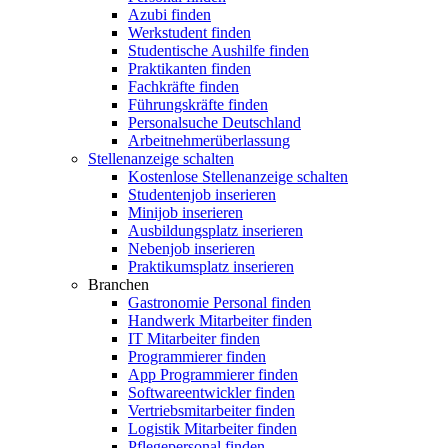
Azubi finden
Werkstudent finden
Studentische Aushilfe finden
Praktikanten finden
Fachkräfte finden
Führungskräfte finden
Personalsuche Deutschland
Arbeitnehmerüberlassung
Stellenanzeige schalten
Kostenlose Stellenanzeige schalten
Studentenjob inserieren
Minijob inserieren
Ausbildungsplatz inserieren
Nebenjob inserieren
Praktikumsplatz inserieren
Branchen
Gastronomie Personal finden
Handwerk Mitarbeiter finden
IT Mitarbeiter finden
Programmierer finden
App Programmierer finden
Softwareentwickler finden
Vertriebsmitarbeiter finden
Logistik Mitarbeiter finden
Pflegepersonal finden