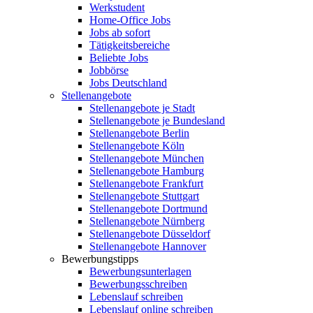
Werkstudent
Home-Office Jobs
Jobs ab sofort
Tätigkeitsbereiche
Beliebte Jobs
Jobbörse
Jobs Deutschland
Stellenangebote
Stellenangebote je Stadt
Stellenangebote je Bundesland
Stellenangebote Berlin
Stellenangebote Köln
Stellenangebote München
Stellenangebote Hamburg
Stellenangebote Frankfurt
Stellenangebote Stuttgart
Stellenangebote Dortmund
Stellenangebote Nürnberg
Stellenangebote Düsseldorf
Stellenangebote Hannover
Bewerbungstipps
Bewerbungsunterlagen
Bewerbungsschreiben
Lebenslauf schreiben
Lebenslauf online schreiben