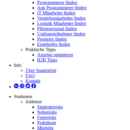
Programmierer finden
App Programmierer finden
IT Mitarbeiter finden
Vertriebsmitarbeiter finden
Logistik Mitarbeiter finden
Pflegepersonal finden
Umfrageteilnehmer finden
Promoter finden
Erntehelfer finden
Praktische Tipps
Anzeige optimieren
B2B Tipps
Info
Über StudentJob
FAQ
Kontakt
Studenten
Jobbörse
Studentenjobs
Nebenjobs
Ferienjobs
Praktikum
Minijobs