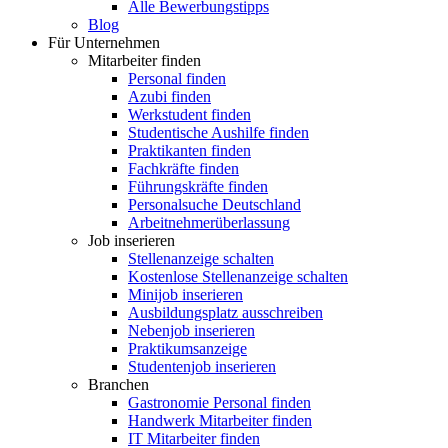
Alle Bewerbungstipps
Blog
Für Unternehmen
Mitarbeiter finden
Personal finden
Azubi finden
Werkstudent finden
Studentische Aushilfe finden
Praktikanten finden
Fachkräfte finden
Führungskräfte finden
Personalsuche Deutschland
Arbeitnehmerüberlassung
Job inserieren
Stellenanzeige schalten
Kostenlose Stellenanzeige schalten
Minijob inserieren
Ausbildungsplatz ausschreiben
Nebenjob inserieren
Praktikumsanzeige
Studentenjob inserieren
Branchen
Gastronomie Personal finden
Handwerk Mitarbeiter finden
IT Mitarbeiter finden