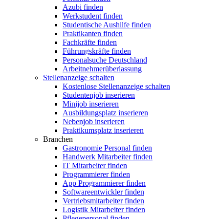
Azubi finden
Werkstudent finden
Studentische Aushilfe finden
Praktikanten finden
Fachkräfte finden
Führungskräfte finden
Personalsuche Deutschland
Arbeitnehmerüberlassung
Stellenanzeige schalten
Kostenlose Stellenanzeige schalten
Studentenjob inserieren
Minijob inserieren
Ausbildungsplatz inserieren
Nebenjob inserieren
Praktikumsplatz inserieren
Branchen
Gastronomie Personal finden
Handwerk Mitarbeiter finden
IT Mitarbeiter finden
Programmierer finden
App Programmierer finden
Softwareentwickler finden
Vertriebsmitarbeiter finden
Logistik Mitarbeiter finden
Pflegepersonal finden