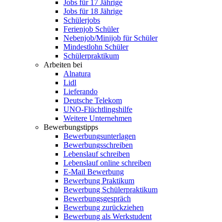
Jobs für 17 Jährige
Jobs für 18 Jährige
Schülerjobs
Ferienjob Schüler
Nebenjob/Minijob für Schüler
Mindestlohn Schüler
Schülerpraktikum
Arbeiten bei
Alnatura
Lidl
Lieferando
Deutsche Telekom
UNO-Flüchtlingshilfe
Weitere Unternehmen
Bewerbungstipps
Bewerbungsunterlagen
Bewerbungsschreiben
Lebenslauf schreiben
Lebenslauf online schreiben
E-Mail Bewerbung
Bewerbung Praktikum
Bewerbung Schülerpraktikum
Bewerbungsgespräch
Bewerbung zurückziehen
Bewerbung als Werkstudent