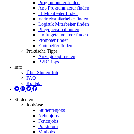
Programmierer finden
App Programmierer finden
IT Mitarbeiter finden
Vertriebsmitarbeiter finden
Logistik Mitarbeiter finden
Pflegepersonal finden
Umfrageteilnehmer finden
Promoter finden
Erntehelfer finden
Praktische Tipps
Anzeige optimieren
B2B Tipps
Info
Über StudentJob
FAQ
Kontakt
Studenten
Jobbörse
Studentenjobs
Nebenjobs
Ferienjobs
Praktikum
Minijobs