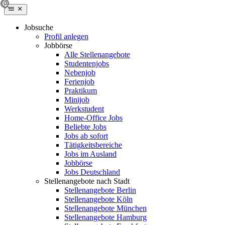
Jobsuche
Profil anlegen
Jobbörse
Alle Stellenangebote
Studentenjobs
Nebenjob
Ferienjob
Praktikum
Minijob
Werkstudent
Home-Office Jobs
Beliebte Jobs
Jobs ab sofort
Tätigkeitsbereiche
Jobs im Ausland
Jobbörse
Jobs Deutschland
Stellenangebote nach Stadt
Stellenangebote Berlin
Stellenangebote Köln
Stellenangebote München
Stellenangebote Hamburg