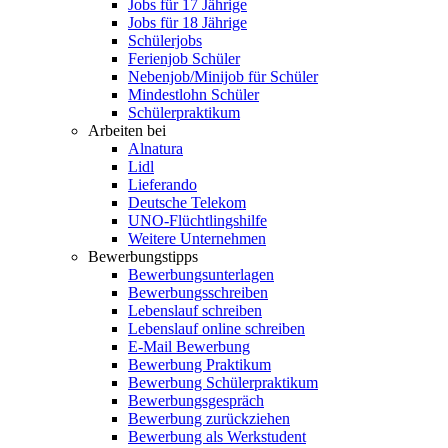
Jobs für 17 Jährige
Jobs für 18 Jährige
Schülerjobs
Ferienjob Schüler
Nebenjob/Minijob für Schüler
Mindestlohn Schüler
Schülerpraktikum
Arbeiten bei
Alnatura
Lidl
Lieferando
Deutsche Telekom
UNO-Flüchtlingshilfe
Weitere Unternehmen
Bewerbungstipps
Bewerbungsunterlagen
Bewerbungsschreiben
Lebenslauf schreiben
Lebenslauf online schreiben
E-Mail Bewerbung
Bewerbung Praktikum
Bewerbung Schülerpraktikum
Bewerbungsgespräch
Bewerbung zurückziehen
Bewerbung als Werkstudent