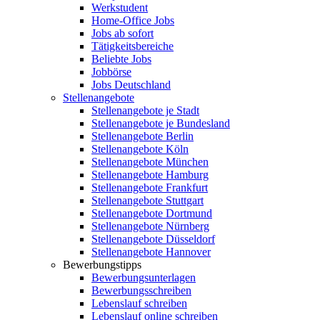
Werkstudent
Home-Office Jobs
Jobs ab sofort
Tätigkeitsbereiche
Beliebte Jobs
Jobbörse
Jobs Deutschland
Stellenangebote
Stellenangebote je Stadt
Stellenangebote je Bundesland
Stellenangebote Berlin
Stellenangebote Köln
Stellenangebote München
Stellenangebote Hamburg
Stellenangebote Frankfurt
Stellenangebote Stuttgart
Stellenangebote Dortmund
Stellenangebote Nürnberg
Stellenangebote Düsseldorf
Stellenangebote Hannover
Bewerbungstipps
Bewerbungsunterlagen
Bewerbungsschreiben
Lebenslauf schreiben
Lebenslauf online schreiben