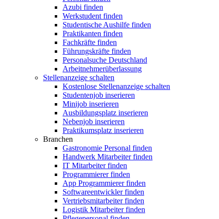
Azubi finden
Werkstudent finden
Studentische Aushilfe finden
Praktikanten finden
Fachkräfte finden
Führungskräfte finden
Personalsuche Deutschland
Arbeitnehmerüberlassung
Stellenanzeige schalten
Kostenlose Stellenanzeige schalten
Studentenjob inserieren
Minijob inserieren
Ausbildungsplatz inserieren
Nebenjob inserieren
Praktikumsplatz inserieren
Branchen
Gastronomie Personal finden
Handwerk Mitarbeiter finden
IT Mitarbeiter finden
Programmierer finden
App Programmierer finden
Softwareentwickler finden
Vertriebsmitarbeiter finden
Logistik Mitarbeiter finden
Pflegepersonal finden