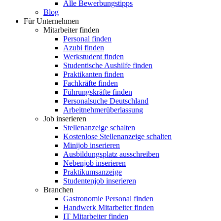
Alle Bewerbungstipps
Blog
Für Unternehmen
Mitarbeiter finden
Personal finden
Azubi finden
Werkstudent finden
Studentische Aushilfe finden
Praktikanten finden
Fachkräfte finden
Führungskräfte finden
Personalsuche Deutschland
Arbeitnehmerüberlassung
Job inserieren
Stellenanzeige schalten
Kostenlose Stellenanzeige schalten
Minijob inserieren
Ausbildungsplatz ausschreiben
Nebenjob inserieren
Praktikumsanzeige
Studentenjob inserieren
Branchen
Gastronomie Personal finden
Handwerk Mitarbeiter finden
IT Mitarbeiter finden