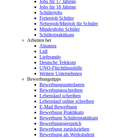
Jobs für 17 Jährige
Jobs für 18 Jährige
Schülerjobs
Ferienjob Schüler
Nebenjob/Minijob für Schüler
Mindestlohn Schüler
Schülerpraktikum
Arbeiten bei
Alnatura
Lidl
Lieferando
Deutsche Telekom
UNO-Flüchtlingshilfe
Weitere Unternehmen
Bewerbungstipps
Bewerbungsunterlagen
Bewerbungsschreiben
Lebenslauf schreiben
Lebenslauf online schreiben
E-Mail Bewerbung
Bewerbung Praktikum
Bewerbung Schülerpraktikum
Bewerbungsgespräch
Bewerbung zurückziehen
Bewerbung als Werkstudent