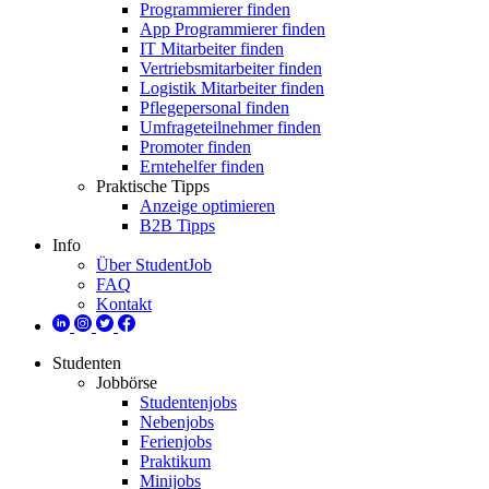
Programmierer finden
App Programmierer finden
IT Mitarbeiter finden
Vertriebsmitarbeiter finden
Logistik Mitarbeiter finden
Pflegepersonal finden
Umfrageteilnehmer finden
Promoter finden
Erntehelfer finden
Praktische Tipps
Anzeige optimieren
B2B Tipps
Info
Über StudentJob
FAQ
Kontakt
Studenten
Jobbörse
Studentenjobs
Nebenjobs
Ferienjobs
Praktikum
Minijobs