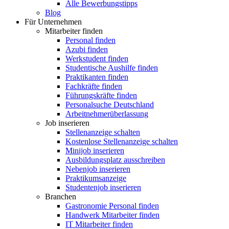
Alle Bewerbungstipps
Blog
Für Unternehmen
Mitarbeiter finden
Personal finden
Azubi finden
Werkstudent finden
Studentische Aushilfe finden
Praktikanten finden
Fachkräfte finden
Führungskräfte finden
Personalsuche Deutschland
Arbeitnehmerüberlassung
Job inserieren
Stellenanzeige schalten
Kostenlose Stellenanzeige schalten
Minijob inserieren
Ausbildungsplatz ausschreiben
Nebenjob inserieren
Praktikumsanzeige
Studentenjob inserieren
Branchen
Gastronomie Personal finden
Handwerk Mitarbeiter finden
IT Mitarbeiter finden