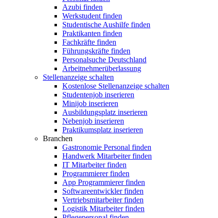
Azubi finden
Werkstudent finden
Studentische Aushilfe finden
Praktikanten finden
Fachkräfte finden
Führungskräfte finden
Personalsuche Deutschland
Arbeitnehmerüberlassung
Stellenanzeige schalten
Kostenlose Stellenanzeige schalten
Studentenjob inserieren
Minijob inserieren
Ausbildungsplatz inserieren
Nebenjob inserieren
Praktikumsplatz inserieren
Branchen
Gastronomie Personal finden
Handwerk Mitarbeiter finden
IT Mitarbeiter finden
Programmierer finden
App Programmierer finden
Softwareentwickler finden
Vertriebsmitarbeiter finden
Logistik Mitarbeiter finden
Pflegepersonal finden