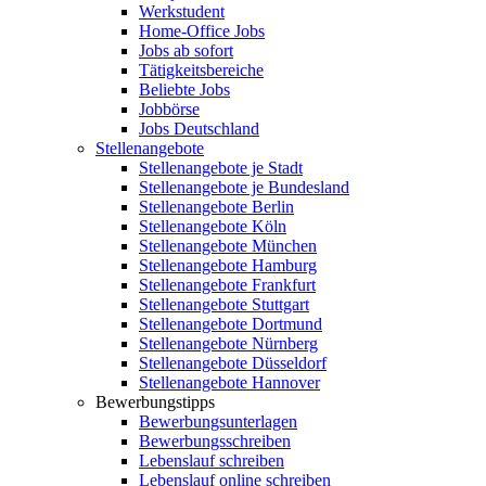
Werkstudent
Home-Office Jobs
Jobs ab sofort
Tätigkeitsbereiche
Beliebte Jobs
Jobbörse
Jobs Deutschland
Stellenangebote
Stellenangebote je Stadt
Stellenangebote je Bundesland
Stellenangebote Berlin
Stellenangebote Köln
Stellenangebote München
Stellenangebote Hamburg
Stellenangebote Frankfurt
Stellenangebote Stuttgart
Stellenangebote Dortmund
Stellenangebote Nürnberg
Stellenangebote Düsseldorf
Stellenangebote Hannover
Bewerbungstipps
Bewerbungsunterlagen
Bewerbungsschreiben
Lebenslauf schreiben
Lebenslauf online schreiben