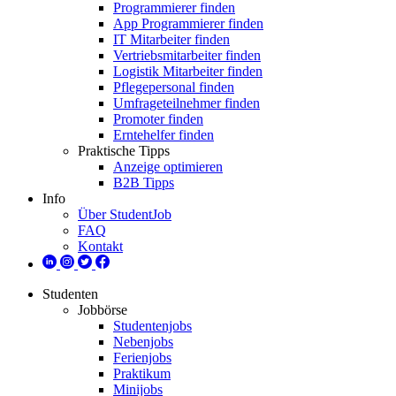
Programmierer finden
App Programmierer finden
IT Mitarbeiter finden
Vertriebsmitarbeiter finden
Logistik Mitarbeiter finden
Pflegepersonal finden
Umfrageteilnehmer finden
Promoter finden
Erntehelfer finden
Praktische Tipps
Anzeige optimieren
B2B Tipps
Info
Über StudentJob
FAQ
Kontakt
Studenten
Jobbörse
Studentenjobs
Nebenjobs
Ferienjobs
Praktikum
Minijobs