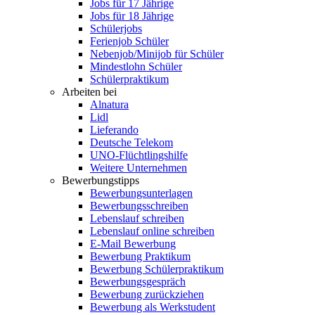
Jobs für 17 Jährige
Jobs für 18 Jährige
Schülerjobs
Ferienjob Schüler
Nebenjob/Minijob für Schüler
Mindestlohn Schüler
Schülerpraktikum
Arbeiten bei
Alnatura
Lidl
Lieferando
Deutsche Telekom
UNO-Flüchtlingshilfe
Weitere Unternehmen
Bewerbungstipps
Bewerbungsunterlagen
Bewerbungsschreiben
Lebenslauf schreiben
Lebenslauf online schreiben
E-Mail Bewerbung
Bewerbung Praktikum
Bewerbung Schülerpraktikum
Bewerbungsgespräch
Bewerbung zurückziehen
Bewerbung als Werkstudent