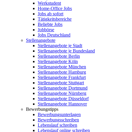
Werkstudent
Home-Office Jobs
Jobs ab sofort
Tätigkeitsbereiche
Beliebte Jobs
Jobbörse
Jobs Deutschland
Stellenangebote
Stellenangebote je Stadt
Stellenangebote je Bundesland
Stellenangebote Berlin
Stellenangebote Köln
Stellenangebote München
Stellenangebote Hamburg
Stellenangebote Frankfurt
Stellenangebote Stuttgart
Stellenangebote Dortmund
Stellenangebote Nürnberg
Stellenangebote Düsseldorf
Stellenangebote Hannover
Bewerbungstipps
Bewerbungsunterlagen
Bewerbungsschreiben
Lebenslauf schreiben
Lebenslauf online schreiben