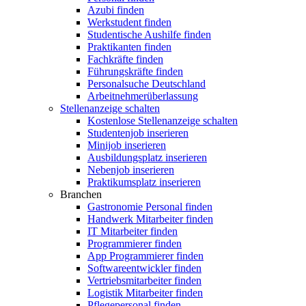
Azubi finden
Werkstudent finden
Studentische Aushilfe finden
Praktikanten finden
Fachkräfte finden
Führungskräfte finden
Personalsuche Deutschland
Arbeitnehmerüberlassung
Stellenanzeige schalten
Kostenlose Stellenanzeige schalten
Studentenjob inserieren
Minijob inserieren
Ausbildungsplatz inserieren
Nebenjob inserieren
Praktikumsplatz inserieren
Branchen
Gastronomie Personal finden
Handwerk Mitarbeiter finden
IT Mitarbeiter finden
Programmierer finden
App Programmierer finden
Softwareentwickler finden
Vertriebsmitarbeiter finden
Logistik Mitarbeiter finden
Pflegepersonal finden