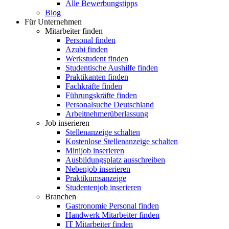
Alle Bewerbungstipps
Blog
Für Unternehmen
Mitarbeiter finden
Personal finden
Azubi finden
Werkstudent finden
Studentische Aushilfe finden
Praktikanten finden
Fachkräfte finden
Führungskräfte finden
Personalsuche Deutschland
Arbeitnehmerüberlassung
Job inserieren
Stellenanzeige schalten
Kostenlose Stellenanzeige schalten
Minijob inserieren
Ausbildungsplatz ausschreiben
Nebenjob inserieren
Praktikumsanzeige
Studentenjob inserieren
Branchen
Gastronomie Personal finden
Handwerk Mitarbeiter finden
IT Mitarbeiter finden