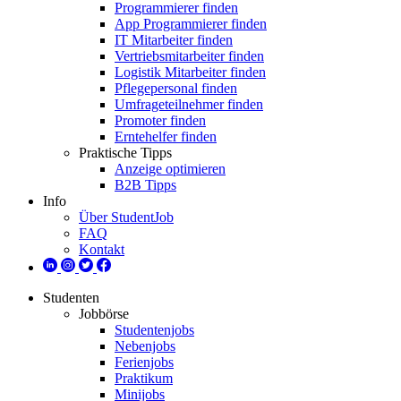
Programmierer finden
App Programmierer finden
IT Mitarbeiter finden
Vertriebsmitarbeiter finden
Logistik Mitarbeiter finden
Pflegepersonal finden
Umfrageteilnehmer finden
Promoter finden
Erntehelfer finden
Praktische Tipps
Anzeige optimieren
B2B Tipps
Info
Über StudentJob
FAQ
Kontakt
Studenten
Jobbörse
Studentenjobs
Nebenjobs
Ferienjobs
Praktikum
Minijobs