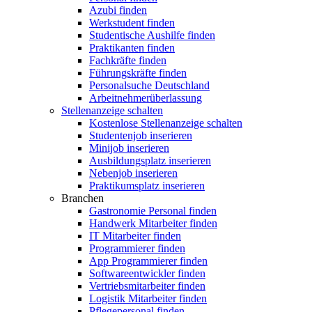
Azubi finden
Werkstudent finden
Studentische Aushilfe finden
Praktikanten finden
Fachkräfte finden
Führungskräfte finden
Personalsuche Deutschland
Arbeitnehmerüberlassung
Stellenanzeige schalten
Kostenlose Stellenanzeige schalten
Studentenjob inserieren
Minijob inserieren
Ausbildungsplatz inserieren
Nebenjob inserieren
Praktikumsplatz inserieren
Branchen
Gastronomie Personal finden
Handwerk Mitarbeiter finden
IT Mitarbeiter finden
Programmierer finden
App Programmierer finden
Softwareentwickler finden
Vertriebsmitarbeiter finden
Logistik Mitarbeiter finden
Pflegepersonal finden