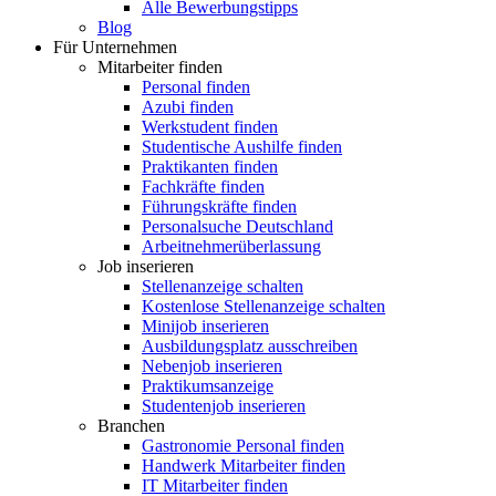
Alle Bewerbungstipps
Blog
Für Unternehmen
Mitarbeiter finden
Personal finden
Azubi finden
Werkstudent finden
Studentische Aushilfe finden
Praktikanten finden
Fachkräfte finden
Führungskräfte finden
Personalsuche Deutschland
Arbeitnehmerüberlassung
Job inserieren
Stellenanzeige schalten
Kostenlose Stellenanzeige schalten
Minijob inserieren
Ausbildungsplatz ausschreiben
Nebenjob inserieren
Praktikumsanzeige
Studentenjob inserieren
Branchen
Gastronomie Personal finden
Handwerk Mitarbeiter finden
IT Mitarbeiter finden