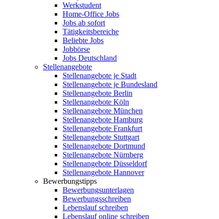
Werkstudent
Home-Office Jobs
Jobs ab sofort
Tätigkeitsbereiche
Beliebte Jobs
Jobbörse
Jobs Deutschland
Stellenangebote
Stellenangebote je Stadt
Stellenangebote je Bundesland
Stellenangebote Berlin
Stellenangebote Köln
Stellenangebote München
Stellenangebote Hamburg
Stellenangebote Frankfurt
Stellenangebote Stuttgart
Stellenangebote Dortmund
Stellenangebote Nürnberg
Stellenangebote Düsseldorf
Stellenangebote Hannover
Bewerbungstipps
Bewerbungsunterlagen
Bewerbungsschreiben
Lebenslauf schreiben
Lebenslauf online schreiben