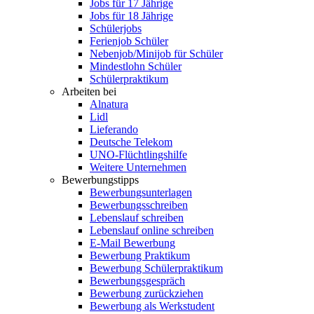
Jobs für 17 Jährige
Jobs für 18 Jährige
Schülerjobs
Ferienjob Schüler
Nebenjob/Minijob für Schüler
Mindestlohn Schüler
Schülerpraktikum
Arbeiten bei
Alnatura
Lidl
Lieferando
Deutsche Telekom
UNO-Flüchtlingshilfe
Weitere Unternehmen
Bewerbungstipps
Bewerbungsunterlagen
Bewerbungsschreiben
Lebenslauf schreiben
Lebenslauf online schreiben
E-Mail Bewerbung
Bewerbung Praktikum
Bewerbung Schülerpraktikum
Bewerbungsgespräch
Bewerbung zurückziehen
Bewerbung als Werkstudent