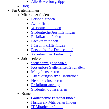
Alle Bewerbungstipps
Blog
Für Unternehmen
Mitarbeiter finden
Personal finden
Azubi finden
Werkstudent finden
Studentische Aushilfe finden
Praktikanten finden
Fachkräfte finden
Führungskräfte finden
Personalsuche Deutschland
Arbeitnehmerüberlassung
Job inserieren
Stellenanzeige schalten
Kostenlose Stellenanzeige schalten
Minijob inserieren
Ausbildungsplatz ausschreiben
Nebenjob inserieren
Praktikumsanzeige
Studentenjob inserieren
Branchen
Gastronomie Personal finden
Handwerk Mitarbeiter finden
IT Mitarbeiter finden