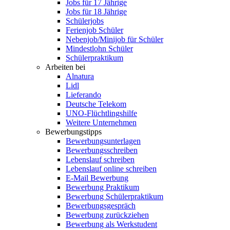
Jobs für 17 Jährige
Jobs für 18 Jährige
Schülerjobs
Ferienjob Schüler
Nebenjob/Minijob für Schüler
Mindestlohn Schüler
Schülerpraktikum
Arbeiten bei
Alnatura
Lidl
Lieferando
Deutsche Telekom
UNO-Flüchtlingshilfe
Weitere Unternehmen
Bewerbungstipps
Bewerbungsunterlagen
Bewerbungsschreiben
Lebenslauf schreiben
Lebenslauf online schreiben
E-Mail Bewerbung
Bewerbung Praktikum
Bewerbung Schülerpraktikum
Bewerbungsgespräch
Bewerbung zurückziehen
Bewerbung als Werkstudent