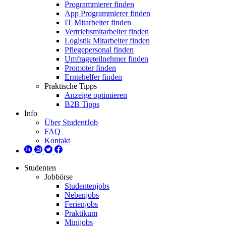
Programmierer finden
App Programmierer finden
IT Mitarbeiter finden
Vertriebsmitarbeiter finden
Logistik Mitarbeiter finden
Pflegepersonal finden
Umfrageteilnehmer finden
Promoter finden
Erntehelfer finden
Praktische Tipps
Anzeige optimieren
B2B Tipps
Info
Über StudentJob
FAQ
Kontakt
Studenten
Jobbörse
Studentenjobs
Nebenjobs
Ferienjobs
Praktikum
Minijobs