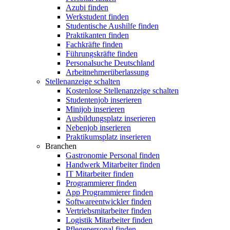
Azubi finden
Werkstudent finden
Studentische Aushilfe finden
Praktikanten finden
Fachkräfte finden
Führungskräfte finden
Personalsuche Deutschland
Arbeitnehmerüberlassung
Stellenanzeige schalten
Kostenlose Stellenanzeige schalten
Studentenjob inserieren
Minijob inserieren
Ausbildungsplatz inserieren
Nebenjob inserieren
Praktikumsplatz inserieren
Branchen
Gastronomie Personal finden
Handwerk Mitarbeiter finden
IT Mitarbeiter finden
Programmierer finden
App Programmierer finden
Softwareentwickler finden
Vertriebsmitarbeiter finden
Logistik Mitarbeiter finden
Pflegepersonal finden