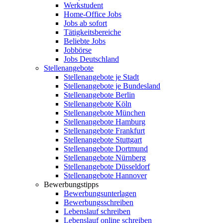
Werkstudent
Home-Office Jobs
Jobs ab sofort
Tätigkeitsbereiche
Beliebte Jobs
Jobbörse
Jobs Deutschland
Stellenangebote
Stellenangebote je Stadt
Stellenangebote je Bundesland
Stellenangebote Berlin
Stellenangebote Köln
Stellenangebote München
Stellenangebote Hamburg
Stellenangebote Frankfurt
Stellenangebote Stuttgart
Stellenangebote Dortmund
Stellenangebote Nürnberg
Stellenangebote Düsseldorf
Stellenangebote Hannover
Bewerbungstipps
Bewerbungsunterlagen
Bewerbungsschreiben
Lebenslauf schreiben
Lebenslauf online schreiben