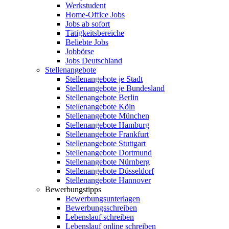
Werkstudent
Home-Office Jobs
Jobs ab sofort
Tätigkeitsbereiche
Beliebte Jobs
Jobbörse
Jobs Deutschland
Stellenangebote
Stellenangebote je Stadt
Stellenangebote je Bundesland
Stellenangebote Berlin
Stellenangebote Köln
Stellenangebote München
Stellenangebote Hamburg
Stellenangebote Frankfurt
Stellenangebote Stuttgart
Stellenangebote Dortmund
Stellenangebote Nürnberg
Stellenangebote Düsseldorf
Stellenangebote Hannover
Bewerbungstipps
Bewerbungsunterlagen
Bewerbungsschreiben
Lebenslauf schreiben
Lebenslauf online schreiben