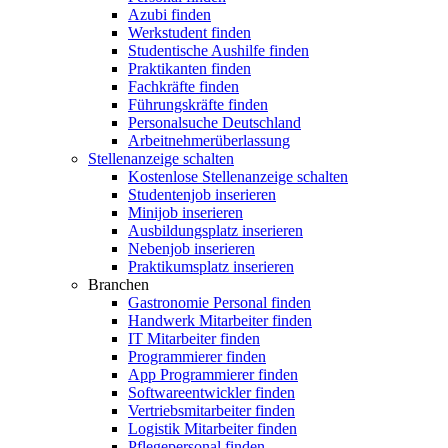
Azubi finden
Werkstudent finden
Studentische Aushilfe finden
Praktikanten finden
Fachkräfte finden
Führungskräfte finden
Personalsuche Deutschland
Arbeitnehmerüberlassung
Stellenanzeige schalten
Kostenlose Stellenanzeige schalten
Studentenjob inserieren
Minijob inserieren
Ausbildungsplatz inserieren
Nebenjob inserieren
Praktikumsplatz inserieren
Branchen
Gastronomie Personal finden
Handwerk Mitarbeiter finden
IT Mitarbeiter finden
Programmierer finden
App Programmierer finden
Softwareentwickler finden
Vertriebsmitarbeiter finden
Logistik Mitarbeiter finden
Pflegepersonal finden