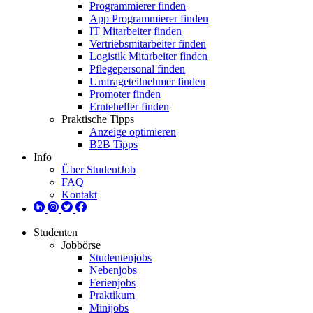
Programmierer finden
App Programmierer finden
IT Mitarbeiter finden
Vertriebsmitarbeiter finden
Logistik Mitarbeiter finden
Pflegepersonal finden
Umfrageteilnehmer finden
Promoter finden
Erntehelfer finden
Praktische Tipps
Anzeige optimieren
B2B Tipps
Info
Über StudentJob
FAQ
Kontakt
Studenten
Jobbörse
Studentenjobs
Nebenjobs
Ferienjobs
Praktikum
Minijobs