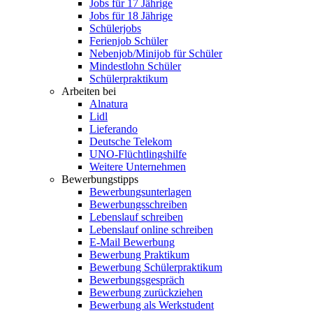
Jobs für 17 Jährige
Jobs für 18 Jährige
Schülerjobs
Ferienjob Schüler
Nebenjob/Minijob für Schüler
Mindestlohn Schüler
Schülerpraktikum
Arbeiten bei
Alnatura
Lidl
Lieferando
Deutsche Telekom
UNO-Flüchtlingshilfe
Weitere Unternehmen
Bewerbungstipps
Bewerbungsunterlagen
Bewerbungsschreiben
Lebenslauf schreiben
Lebenslauf online schreiben
E-Mail Bewerbung
Bewerbung Praktikum
Bewerbung Schülerpraktikum
Bewerbungsgespräch
Bewerbung zurückziehen
Bewerbung als Werkstudent