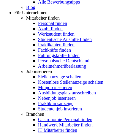
Alle Bewerbungstipps
Blog
Für Unternehmen
Mitarbeiter finden
Personal finden
Azubi finden
Werkstudent finden
Studentische Aushilfe finden
Praktikanten finden
Fachkräfte finden
Führungskräfte finden
Personalsuche Deutschland
Arbeitnehmerüberlassung
Job inserieren
Stellenanzeige schalten
Kostenlose Stellenanzeige schalten
Minijob inserieren
Ausbildungsplatz ausschreiben
Nebenjob inserieren
Praktikumsanzeige
Studentenjob inserieren
Branchen
Gastronomie Personal finden
Handwerk Mitarbeiter finden
IT Mitarbeiter finden