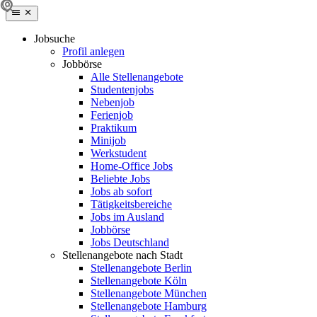
Jobsuche
Profil anlegen
Jobbörse
Alle Stellenangebote
Studentenjobs
Nebenjob
Ferienjob
Praktikum
Minijob
Werkstudent
Home-Office Jobs
Beliebte Jobs
Jobs ab sofort
Tätigkeitsbereiche
Jobs im Ausland
Jobbörse
Jobs Deutschland
Stellenangebote nach Stadt
Stellenangebote Berlin
Stellenangebote Köln
Stellenangebote München
Stellenangebote Hamburg