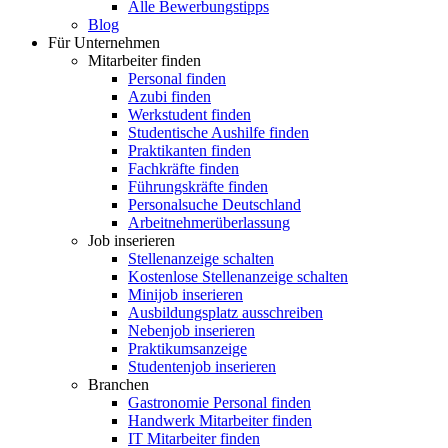
Alle Bewerbungstipps
Blog
Für Unternehmen
Mitarbeiter finden
Personal finden
Azubi finden
Werkstudent finden
Studentische Aushilfe finden
Praktikanten finden
Fachkräfte finden
Führungskräfte finden
Personalsuche Deutschland
Arbeitnehmerüberlassung
Job inserieren
Stellenanzeige schalten
Kostenlose Stellenanzeige schalten
Minijob inserieren
Ausbildungsplatz ausschreiben
Nebenjob inserieren
Praktikumsanzeige
Studentenjob inserieren
Branchen
Gastronomie Personal finden
Handwerk Mitarbeiter finden
IT Mitarbeiter finden