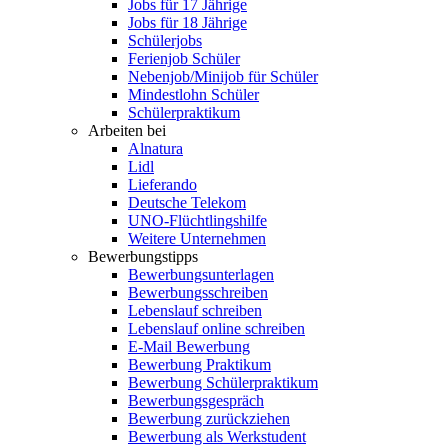
Jobs für 17 Jährige
Jobs für 18 Jährige
Schülerjobs
Ferienjob Schüler
Nebenjob/Minijob für Schüler
Mindestlohn Schüler
Schülerpraktikum
Arbeiten bei
Alnatura
Lidl
Lieferando
Deutsche Telekom
UNO-Flüchtlingshilfe
Weitere Unternehmen
Bewerbungstipps
Bewerbungsunterlagen
Bewerbungsschreiben
Lebenslauf schreiben
Lebenslauf online schreiben
E-Mail Bewerbung
Bewerbung Praktikum
Bewerbung Schülerpraktikum
Bewerbungsgespräch
Bewerbung zurückziehen
Bewerbung als Werkstudent