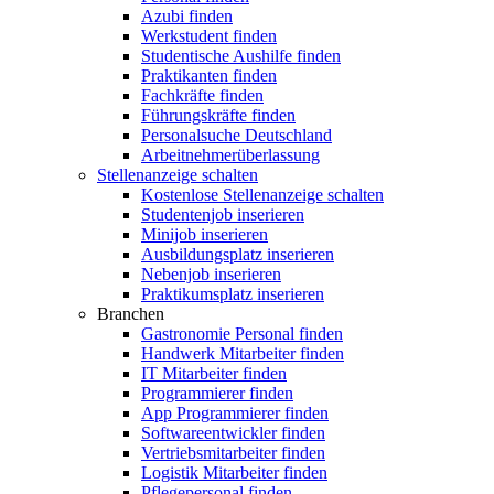
Azubi finden
Werkstudent finden
Studentische Aushilfe finden
Praktikanten finden
Fachkräfte finden
Führungskräfte finden
Personalsuche Deutschland
Arbeitnehmerüberlassung
Stellenanzeige schalten
Kostenlose Stellenanzeige schalten
Studentenjob inserieren
Minijob inserieren
Ausbildungsplatz inserieren
Nebenjob inserieren
Praktikumsplatz inserieren
Branchen
Gastronomie Personal finden
Handwerk Mitarbeiter finden
IT Mitarbeiter finden
Programmierer finden
App Programmierer finden
Softwareentwickler finden
Vertriebsmitarbeiter finden
Logistik Mitarbeiter finden
Pflegepersonal finden