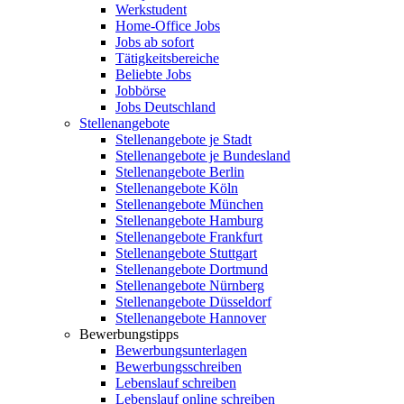
Werkstudent
Home-Office Jobs
Jobs ab sofort
Tätigkeitsbereiche
Beliebte Jobs
Jobbörse
Jobs Deutschland
Stellenangebote
Stellenangebote je Stadt
Stellenangebote je Bundesland
Stellenangebote Berlin
Stellenangebote Köln
Stellenangebote München
Stellenangebote Hamburg
Stellenangebote Frankfurt
Stellenangebote Stuttgart
Stellenangebote Dortmund
Stellenangebote Nürnberg
Stellenangebote Düsseldorf
Stellenangebote Hannover
Bewerbungstipps
Bewerbungsunterlagen
Bewerbungsschreiben
Lebenslauf schreiben
Lebenslauf online schreiben