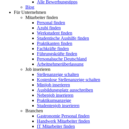
Alle Bewerbungstipps
Blog
Für Unternehmen
Mitarbeiter finden
Personal finden
Azubi finden
Werkstudent finden
Studentische Aushilfe finden
Praktikanten finden
Fachkräfte finden
Führungskräfte finden
Personalsuche Deutschland
Arbeitnehmerüberlassung
Job inserieren
Stellenanzeige schalten
Kostenlose Stellenanzeige schalten
Minijob inserieren
Ausbildungsplatz ausschreiben
Nebenjob inserieren
Praktikumsanzeige
Studentenjob inserieren
Branchen
Gastronomie Personal finden
Handwerk Mitarbeiter finden
IT Mitarbeiter finden