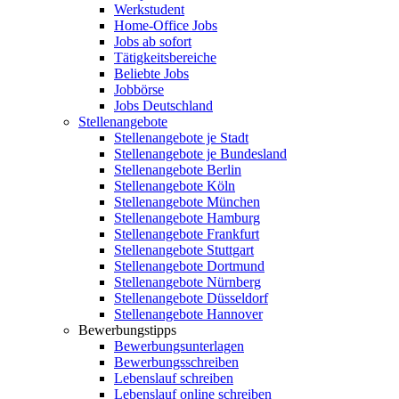
Werkstudent
Home-Office Jobs
Jobs ab sofort
Tätigkeitsbereiche
Beliebte Jobs
Jobbörse
Jobs Deutschland
Stellenangebote
Stellenangebote je Stadt
Stellenangebote je Bundesland
Stellenangebote Berlin
Stellenangebote Köln
Stellenangebote München
Stellenangebote Hamburg
Stellenangebote Frankfurt
Stellenangebote Stuttgart
Stellenangebote Dortmund
Stellenangebote Nürnberg
Stellenangebote Düsseldorf
Stellenangebote Hannover
Bewerbungstipps
Bewerbungsunterlagen
Bewerbungsschreiben
Lebenslauf schreiben
Lebenslauf online schreiben