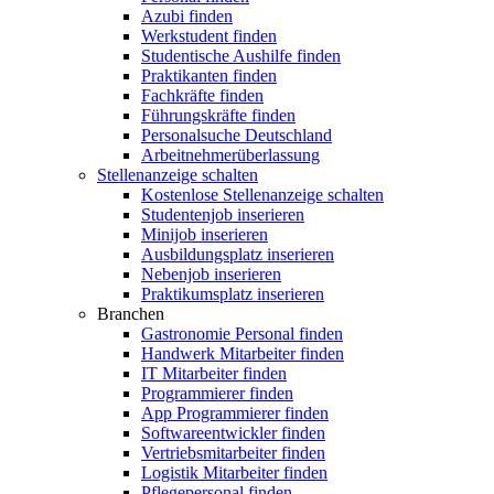
Azubi finden
Werkstudent finden
Studentische Aushilfe finden
Praktikanten finden
Fachkräfte finden
Führungskräfte finden
Personalsuche Deutschland
Arbeitnehmerüberlassung
Stellenanzeige schalten
Kostenlose Stellenanzeige schalten
Studentenjob inserieren
Minijob inserieren
Ausbildungsplatz inserieren
Nebenjob inserieren
Praktikumsplatz inserieren
Branchen
Gastronomie Personal finden
Handwerk Mitarbeiter finden
IT Mitarbeiter finden
Programmierer finden
App Programmierer finden
Softwareentwickler finden
Vertriebsmitarbeiter finden
Logistik Mitarbeiter finden
Pflegepersonal finden