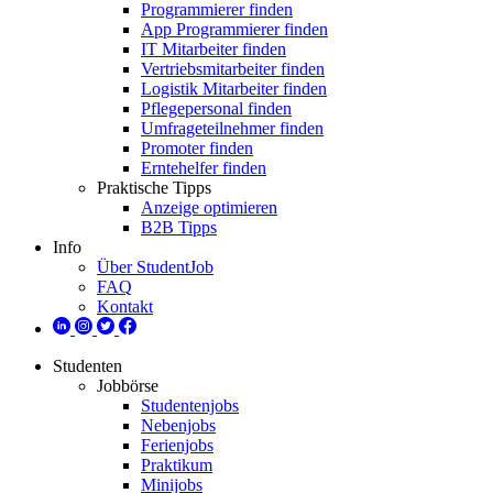
Programmierer finden
App Programmierer finden
IT Mitarbeiter finden
Vertriebsmitarbeiter finden
Logistik Mitarbeiter finden
Pflegepersonal finden
Umfrageteilnehmer finden
Promoter finden
Erntehelfer finden
Praktische Tipps
Anzeige optimieren
B2B Tipps
Info
Über StudentJob
FAQ
Kontakt
Studenten
Jobbörse
Studentenjobs
Nebenjobs
Ferienjobs
Praktikum
Minijobs