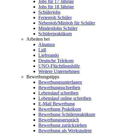
Jobs für 17 Jährige
Jobs für 18 Jährige
Schülerjobs
Ferienjob Schüler
Nebenjob/Minijob für Schüler
Mindestlohn Schüler
Schülerpraktikum
Arbeiten bei
Alnatura
Lidl
Lieferando
Deutsche Telekom
UNO-Flüchtlingshilfe
Weitere Unternehmen
Bewerbungstipps
Bewerbungsunterlagen
Bewerbungsschreiben
Lebenslauf schreiben
Lebenslauf online schreiben
E-Mail Bewerbung
Bewerbung Praktikum
Bewerbung Schülerpraktikum
Bewerbungsgespräch
Bewerbung zurückziehen
Bewerbung als Werkstudent