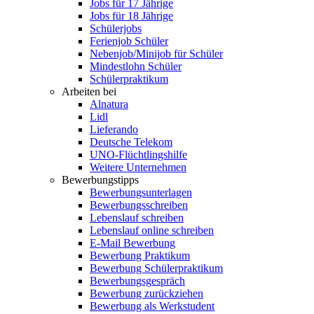
Jobs für 17 Jährige
Jobs für 18 Jährige
Schülerjobs
Ferienjob Schüler
Nebenjob/Minijob für Schüler
Mindestlohn Schüler
Schülerpraktikum
Arbeiten bei
Alnatura
Lidl
Lieferando
Deutsche Telekom
UNO-Flüchtlingshilfe
Weitere Unternehmen
Bewerbungstipps
Bewerbungsunterlagen
Bewerbungsschreiben
Lebenslauf schreiben
Lebenslauf online schreiben
E-Mail Bewerbung
Bewerbung Praktikum
Bewerbung Schülerpraktikum
Bewerbungsgespräch
Bewerbung zurückziehen
Bewerbung als Werkstudent