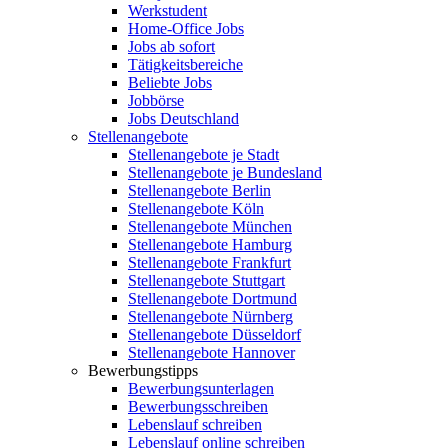
Werkstudent
Home-Office Jobs
Jobs ab sofort
Tätigkeitsbereiche
Beliebte Jobs
Jobbörse
Jobs Deutschland
Stellenangebote
Stellenangebote je Stadt
Stellenangebote je Bundesland
Stellenangebote Berlin
Stellenangebote Köln
Stellenangebote München
Stellenangebote Hamburg
Stellenangebote Frankfurt
Stellenangebote Stuttgart
Stellenangebote Dortmund
Stellenangebote Nürnberg
Stellenangebote Düsseldorf
Stellenangebote Hannover
Bewerbungstipps
Bewerbungsunterlagen
Bewerbungsschreiben
Lebenslauf schreiben
Lebenslauf online schreiben