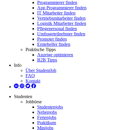
Programmierer finden
App Programmierer finden
IT Mitarbeiter finden
Vertriebsmitarbeiter finden
Logistik Mitarbeiter finden
Pflegepersonal finden
Umfrageteilnehmer finden
Promoter finden
Erntehelfer finden
Praktische Tipps
Anzeige optimieren
B2B Tipps
Info
Über StudentJob
FAQ
Kontakt
Studenten
Jobbörse
Studentenjobs
Nebenjobs
Ferienjobs
Praktikum
Minijobs