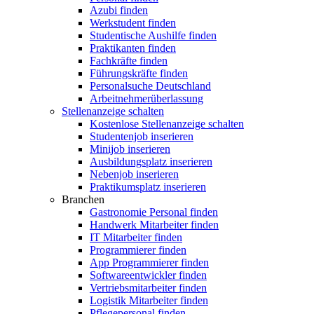
Azubi finden
Werkstudent finden
Studentische Aushilfe finden
Praktikanten finden
Fachkräfte finden
Führungskräfte finden
Personalsuche Deutschland
Arbeitnehmerüberlassung
Stellenanzeige schalten
Kostenlose Stellenanzeige schalten
Studentenjob inserieren
Minijob inserieren
Ausbildungsplatz inserieren
Nebenjob inserieren
Praktikumsplatz inserieren
Branchen
Gastronomie Personal finden
Handwerk Mitarbeiter finden
IT Mitarbeiter finden
Programmierer finden
App Programmierer finden
Softwareentwickler finden
Vertriebsmitarbeiter finden
Logistik Mitarbeiter finden
Pflegepersonal finden