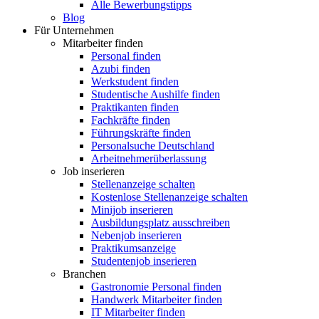
Alle Bewerbungstipps
Blog
Für Unternehmen
Mitarbeiter finden
Personal finden
Azubi finden
Werkstudent finden
Studentische Aushilfe finden
Praktikanten finden
Fachkräfte finden
Führungskräfte finden
Personalsuche Deutschland
Arbeitnehmerüberlassung
Job inserieren
Stellenanzeige schalten
Kostenlose Stellenanzeige schalten
Minijob inserieren
Ausbildungsplatz ausschreiben
Nebenjob inserieren
Praktikumsanzeige
Studentenjob inserieren
Branchen
Gastronomie Personal finden
Handwerk Mitarbeiter finden
IT Mitarbeiter finden